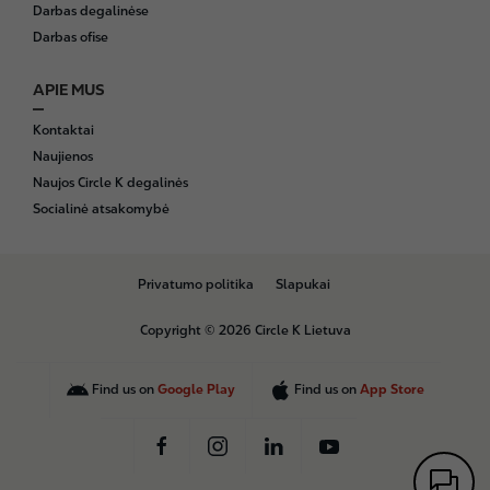
Darbas degalinėse
Darbas ofise
APIE MUS
Kontaktai
Naujienos
Naujos Circle K degalinės
Socialinė atsakomybė
B
Privatumo politika
Slapukai
o
t
Copyright © 2026 Circle K Lietuva
t
o
m
Find us on
Google Play
Find us on
App Store