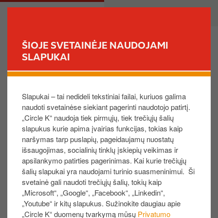
P
M
PRIVATE
BUSINESS
e
a
r
i
e
n
ŠIOJE SVETAINĖJE NAUDOJAMI
i
n
SLAPUKAI
FIND YOUR STORE
t
a
i
v
Pinigų rezervacija banke
į
i
Slapukai – tai nedideli tekstiniai failai, kuriuos galima
p
g
naudoti svetainėse siekiant pagerinti naudotojo patirtį.
a
a
Kadangi pinigų rezervaciją atlieka kortelės išdavėjas ir
„Circle K“ naudoja tiek pirmųjų, tiek trečiųjų šalių
g
t
po atsiskaitymo praėjo 2-14 d.d., o rezervacija vis dar
slapukus kurie apima įvairias funkcijas, tokias kaip
r
i
nepanaikinta, susisiekite su savo banku, kuris
naršymas tarp puslapių, pageidaujamų nuostatų
i
o
išsaugojimas, socialinių tinklų įskiepių veikimas ir
užtikrins, kad rezervacijos suma būtų grąžinta.​
n
n
apsilankymo patirties pagerinimas. Kai kurie trečiųjų
d
šalių slapukai yra naudojami turinio suasmeninimui. Ši
Jei Jūs jau bandėte susisiekti su banku ir jums
i
svetainė gali naudoti trečiųjų šalių, tokių kaip
reikalinga papildoma pagalba, susisiekite su mumis,
„Microsoft“, „Google“, „Facebook“, „Linkedin“,
n
užpildydami žemiau esančią formą ir nurodydami
„Youtube“ ir kitų slapukus. Sužinokite daugiau apie
į
šiuos žemiau išvardintus duomenis:​
„Circle K“ duomenų tvarkymą mūsų
Privatumo
t