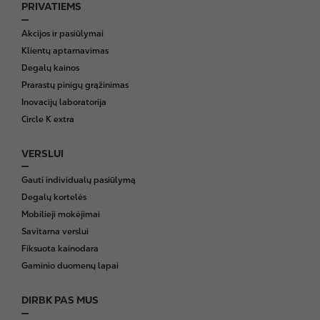
PRIVATIEMS
F
o
Akcijos ir pasiūlymai
o
Klientų aptarnavimas
t
Degalų kainos
e
Prarastų pinigų grąžinimas
r
Inovacijų laboratorija
Circle K extra
VERSLUI
Gauti individualų pasiūlymą
Degalų kortelės
Mobilieji mokėjimai
Savitarna verslui
Fiksuota kainodara
Gaminio duomenų lapai
DIRBK PAS MUS