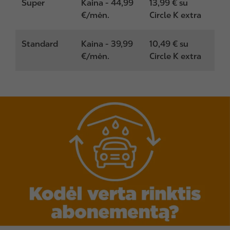
Super
Kaina - 44,99
13,99 € su
€/mėn.
Circle K extra
Standard
Kaina - 39,99
10,49 € su
€/mėn.
Circle K extra
I
m
a
g
e