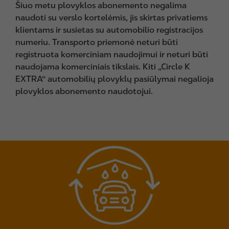
Šiuo metu plovyklos abonemento negalima
naudoti su verslo kortelėmis, jis skirtas privatiems
klientams ir susietas su automobilio registracijos
numeriu. Transporto priemonė neturi būti
registruota komerciniam naudojimui ir neturi būti
naudojama komerciniais tikslais. Kiti „Circle K
EXTRA“ automobilių plovyklų pasiūlymai negalioja
plovyklos abonemento naudotojui.
I
m
a
g
e