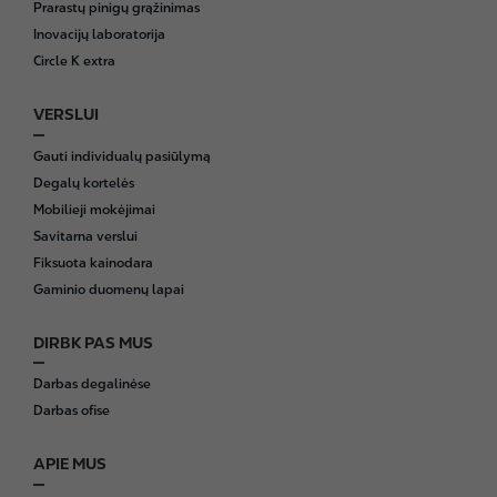
Prarastų pinigų grąžinimas
r
Inovacijų laboratorija
Circle K extra
VERSLUI
Gauti individualų pasiūlymą
Degalų kortelės
Mobilieji mokėjimai
Savitarna verslui
Fiksuota kainodara
Gaminio duomenų lapai
DIRBK PAS MUS
Darbas degalinėse
Darbas ofise
APIE MUS