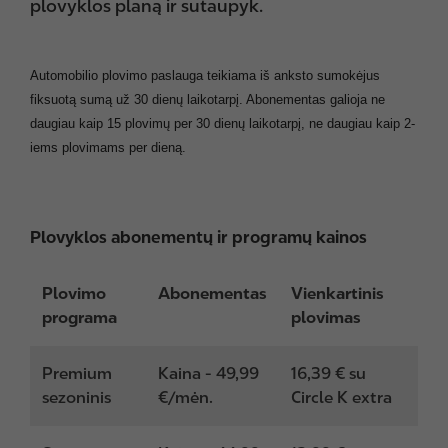
plovyklos planą ir sutaupyk.
Automobilio plovimo paslauga teikiama iš anksto sumokėjus 
fiksuotą sumą už 30 dienų laikotarpį. Abonementas galioja ne 
daugiau kaip 15 plovimų per 30 dienų laikotarpį, ne daugiau kaip 2-
iems plovimams per dieną. 
Plovyklos abonementų ir programų kainos
Plovimo
Abonementas
Vienkartinis
programa
plovimas
Premium
Kaina - 49,99
16,39 € su
sezoninis
€/mėn.
Circle K extra