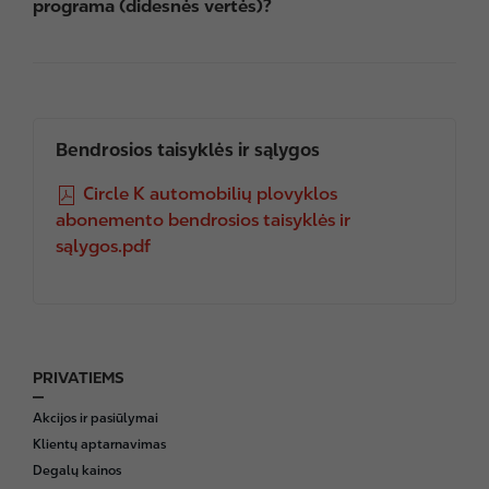
programa (didesnės vertės)?
Bendrosios taisyklės ir sąlygos
F
Circle K automobilių plovyklos
i
abonemento bendrosios taisyklės ir
l
sąlygos.pdf
e
PRIVATIEMS
F
o
Akcijos ir pasiūlymai
o
Klientų aptarnavimas
t
Degalų kainos
e