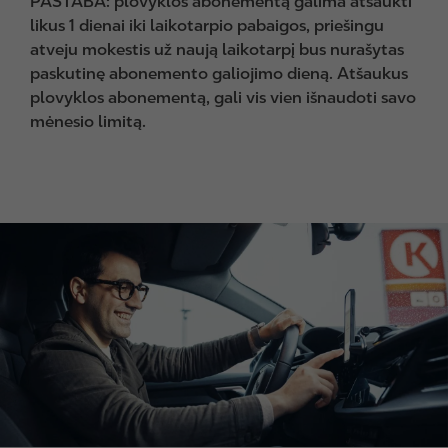
PASTABA: plovyklos abonementą galima atšaukti
likus 1 dienai iki laikotarpio pabaigos, priešingu
atveju mokestis už naują laikotarpį bus nurašytas
paskutinę abonemento galiojimo dieną. Atšaukus
plovyklos abonementą, gali vis vien išnaudoti savo
mėnesio limitą.
I
m
a
g
e