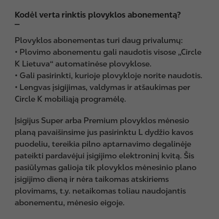
Kodėl verta rinktis plovyklos abonementą?
Plovyklos abonementas turi daug privalumų:
• Plovimo abonementu gali naudotis visose „Circle
K Lietuva“ automatinėse plovyklose.
• Gali pasirinkti, kurioje plovykloje norite naudotis.
• Lengvas įsigijimas, valdymas ir atšaukimas per
Circle K mobiliąją programėlę.
Įsigijus Super arba Premium plovyklos mėnesio
planą pavaišinsime jus pasirinktu L dydžio kavos
puodeliu, tereikia pilno aptarnavimo degalinėje
pateikti pardavėjui įsigijimo elektroninį kvitą. Šis
pasiūlymas galioja tik plovyklos mėnesinio plano
įsigijimo dieną ir nėra taikomas atskiriems
plovimams, t.y. netaikomas toliau naudojantis
abonementu, mėnesio eigoje.