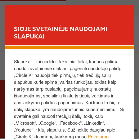
P
M
PRIVATE
BUSINESS
e
a
r
i
e
n
ŠIOJE SVETAINĖJE NAUDOJAMI
i
n
SLAPUKAI
FIND YOUR STORE
t
a
i
v
į
i
Slapukai – tai nedideli tekstiniai failai, kuriuos galima
Share on:
p
g
naudoti svetainėse siekiant pagerinti naudotojo patirtį.
a
a
„Circle K“ naudoja tiek pirmųjų, tiek trečiųjų šalių
g
t
slapukus kurie apima įvairias funkcijas, tokias kaip
I
r
i
naršymas tarp puslapių, pageidaujamų nuostatų
m
i
o
išsaugojimas, socialinių tinklų įskiepių veikimas ir
a
n
n
apsilankymo patirties pagerinimas. Kai kurie trečiųjų
g
d
šalių slapukai yra naudojami turinio suasmeninimui. Ši
e
i
svetainė gali naudoti trečiųjų šalių, tokių kaip
„Microsoft“, „Google“, „Facebook“, „Linkedin“,
n
„Youtube“ ir kitų slapukus. Sužinokite daugiau apie
į
„Circle K“ duomenų tvarkymą mūsų
Privatumo
t