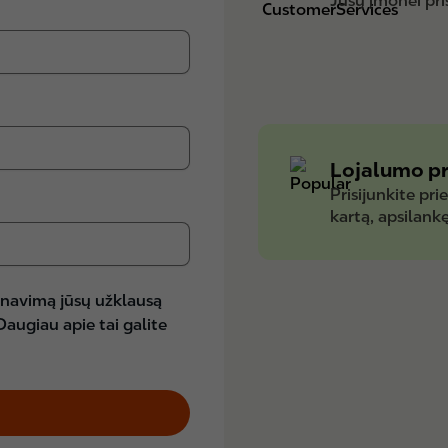
Jūsų įmonei pri
Lojalumo p
Prisijunkite pri
kartą, apsilankę
rnavimą jūsų užklausą
augiau apie tai galite