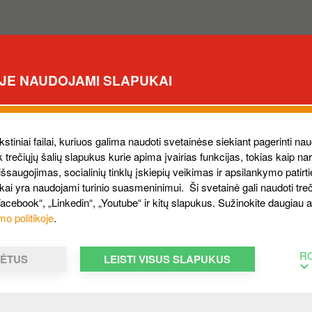
ĖJE NAUDOJAMI SLAPUKAI
Kodėl
mą!
ekstiniai failai, kuriuos galima naudoti svetainėse siekiant pagerinti nau
ek trečiųjų šalių slapukus kurie apima įvairias funkcijas, tokias kaip n
ykite žemiau esančią formą
saugojimas, socialinių tinklų įskiepių veikimas ir apsilankymo patirt
cija.
Pro?
ukai yra naudojami turinio suasmeninimui. Ši svetainė gali naudoti treči
Facebook“, „Linkedin“, „Youtube“ ir kitų slapukus. Sužinokite daugiau
mo politikoje
.
Platus degalinių tinklas 
R
MĖTUS
LEISTI VISUS SLAPUKUS
degalai, patogūs vizitai 
pritaikyti sprendimai pad