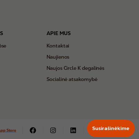
US
APIE MUS
ėse
Kontaktai
Naujienos
Naujos Circle K degalinės
Socialinė atsakomybė
Susirašinėkime
App Store