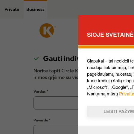
Pereiti
į
Private
Business
pagrindinį
turinį
ŠIOJE SVETAIN
Gauti individualų pasiūly
Slapukai – tai nedideli t
naudoja tiek pirmųjų, ti
Norite tapti Circle K verslo klientu? Užpild
pageidaujamų nuostatų iš
ir mes grįšime su visa jums reikalinga informa
kurie trečiųjų šalių slap
„Microsoft“, „Google“, „
Vardas
tvarkymą mūsų
Privatu
LEISTI PAŽY
Pavardė