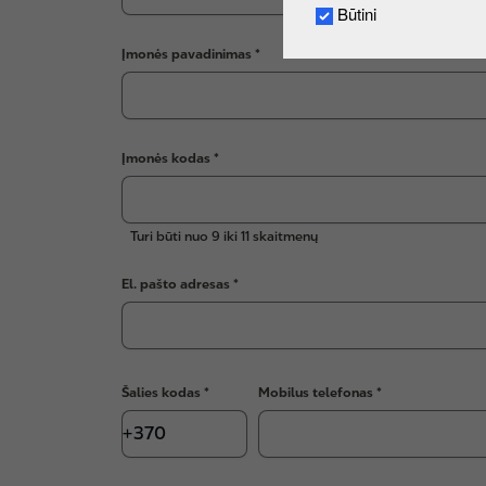
Būtini
Įmonės pavadinimas
Įmonės kodas
Turi būti nuo 9 iki 11 skaitmenų
El. pašto adresas
Šalies kodas
Mobilus telefonas