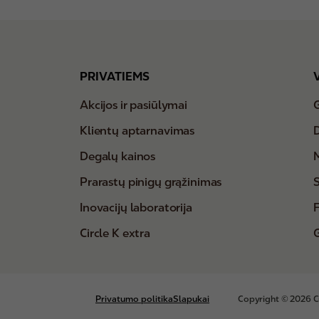
Footer
PRIVATIEMS
Akcijos ir pasiūlymai
Klientų aptarnavimas
Degalų kainos
Prarastų pinigų grąžinimas
S
Inovacijų laboratorija
Circle K extra
Bottom
Privatumo politika
Slapukai
Copyright © 2026 Ci