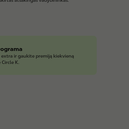
skirtas atsakingas vadybininkas.
rograma
e extra ir gaukite premiją kiekvieną
 Circle K.