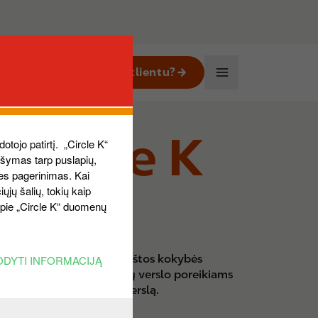
Kaip tapti klientu?
Business
Main
Navigation
 Circle K
dotojo patirtį. „Circle K“
aršymas tarp puslapių,
ies pagerinimas. Kai
ųjų šalių, tokių kaip
 apie „Circle K“ duomenų
Lietuvoje ir Europoje, aukštos kokybės
ODYTI INFORMACIJĄ
ir administravimas bei jūsų verslo poreikiams
eda efektyviau auginti verslą.