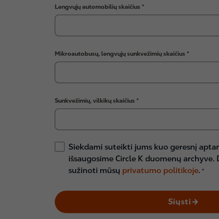
Lengvųjų automobilių skaičius
Mikroautobusų, lengvųjų sunkvežimių skaičius
Sunkvežimių, vilkikų skaičius
Siekdami suteikti jums kuo geresnį apta
išsaugosime Circle K duomenų archyve. D
sužinoti mūsų
privatumo politikoje
.
Siųsti