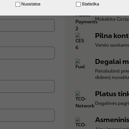
Nuostatos
Statistika
Patogūs a
Mokėkite Circle
Pilna kont
Verslo savitarno
Degalai mi
Patobulinti prie
didesnį nuvaži
Platus tin
Degalinės pagri
Asmenini