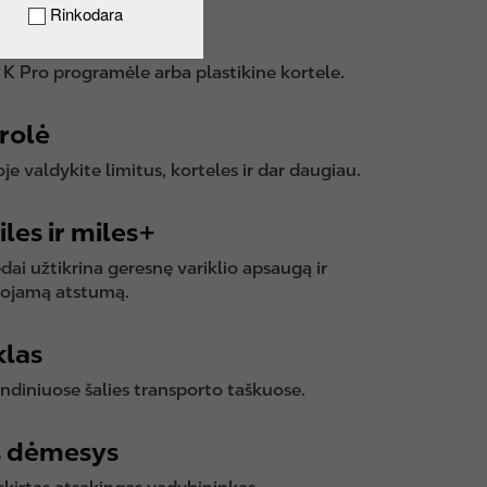
Rinkodara
tsiskaitymai
 K Pro programėle arba plastikine kortele.
rolė
je valdykite limitus, korteles ir dar daugiau.
les ir miles+
dai užtikrina geresnę variklio apsaugą ir
uojamą atstumą.
klas
ndiniuose šalies transporto taškuose.
s dėmesys