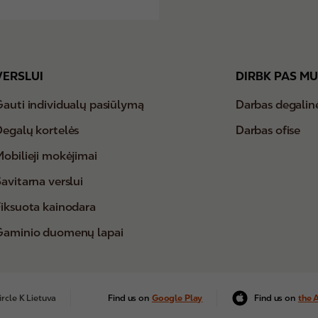
VERSLUI
DIRBK PAS M
Gauti individualų pasiūlymą
Darbas degalin
Degalų kortelės
Darbas ofise
Mobilieji mokėjimai
avitarna verslui
Fiksuota kainodara
Gaminio duomenų lapai
rcle K Lietuva
Find us on
Google Play
Find us on
the 