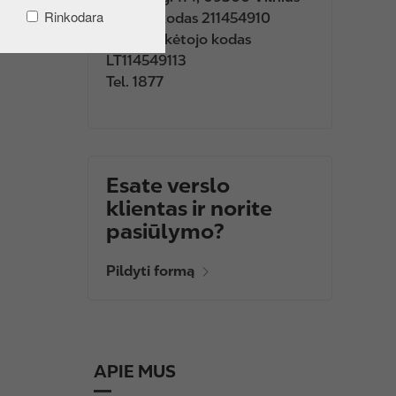
Rinkodara
Įmonės kodas 211454910
PVM mokėtojo kodas
LT114549113
Tel. 1877
Esate verslo
klientas ir norite
pasiūlymo?
Pildyti formą
APIE MUS