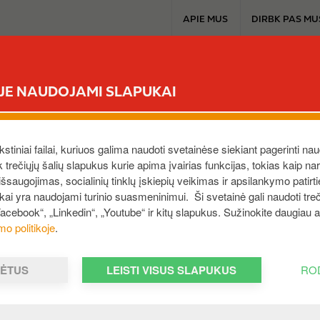
T
APIE MUS
DIRBK PAS MU
o
p
m
CIRCLE K EXTRA
MŪSŲ PRODUKTAI
A
e
ĖJE NAUDOJAMI SLAPUKAI
n
u
vatiems klientams
ekstiniai failai, kuriuos galima naudoti svetainėse siekiant pagerinti nau
i čia
ek trečiųjų šalių slapukus kurie apima įvairias funkcijas, tokias kaip n
saugojimas, socialinių tinklų įskiepių veikimas ir apsilankymo patirt
ukai yra naudojami turinio suasmeninimui. Ši svetainė gali naudoti treči
Facebook“, „Linkedin“, „Youtube“ ir kitų slapukus. Sužinokite daugiau
mo politikoje
.
slo klientams
i čia
MĖTUS
LEISTI VISUS SLAPUKUS
RO
 rekvizitai