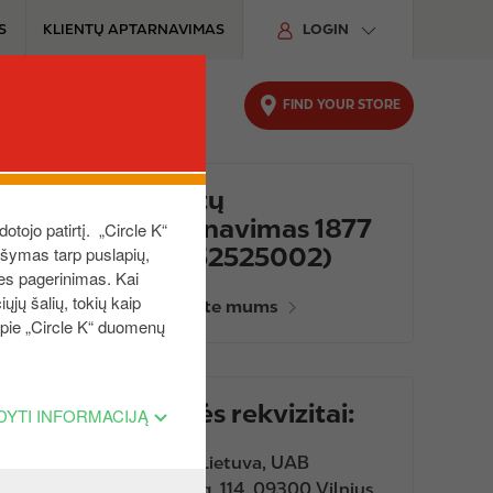
S
KLIENTŲ APTARNAVIMAS
LOGIN
FIND YOUR STORE
UTOMOBILIUI
TVARUMAS
Klientų
aptarnavimas 1877
dotojo patirtį. „Circle K“
(37052525002)
aršymas tarp puslapių,
ies pagerinimas. Kai
ųjų šalių, tokių kaip
Parašykite mums
 apie „Circle K“ duomenų
Įmonės rekvizitai:
DYTI INFORMACIJĄ
Circle K Lietuva, UAB
Žalgirio g. 114, 09300 Vilnius