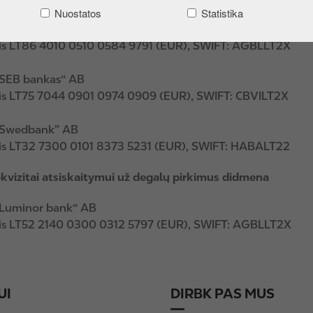
Nuostatos
Statistika
„Luminor Bank“ AB
is
LT86 4010 0510 0584 9791
(EUR), SWIFT: AGBLLT2X
„SEB bankas“ AB
is
LT75 7044 0901 0974 0909
(EUR), SWIFT:
CBVILT2X
„Swedbank” AB
is
LT32 7300 0101 8373 5231
(EUR), SWIFT: HABALT22
kvizitai atsiskaitymui už degalų pirkimus didmena
„Luminor bank“ AB
ais LT52 2140 0300 0312 5797 (EUR), SWIFT: AGBLLT2X
UI
DIRBK PAS MUS