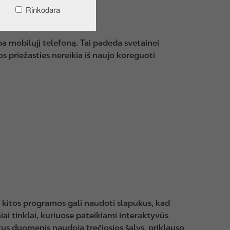
Rinkodara
ba mobilųjį telefoną. Tai padeda svetainei
os priežasties nereikia iš naujo koreguoti
ba kitos programos gali naudoti slapukus, kad
iai tinklai, kuriuose pateikiami interaktyvūs
nktus duomenis naudoja trečiosios šalys, priklauso