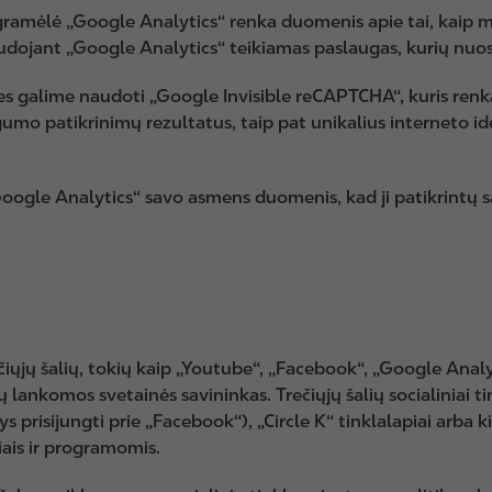
ogramėlė „Google Analytics“ renka duomenis apie tai, kaip 
ojant „Google Analytics“ teikiamas paslaugas, kurių nuos
galime naudoti „Google Invisible reCAPTCHA“, kuris renka 
umo patikrinimų rezultatus, taip pat unikalius interneto ide
Google Analytics“ savo asmens duomenis, kad ji patikrintų 
čiųjų šalių, tokių kaip „Youtube“, „Facebook“, „Google Analy
sų lankomos svetainės savininkas. Trečiųjų šalių socialiniai t
ntys prisijungti prie „Facebook“), „Circle K“ tinklalapiai arb
iais ir programomis.