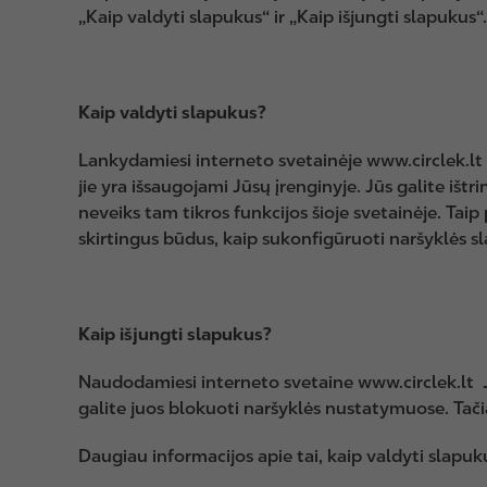
„Kaip valdyti slapukus“ ir „Kaip išjungti slapukus“.
Kaip valdyti slapukus?
Lankydamiesi interneto svetainėje www.circlek.lt 
jie yra išsaugojami Jūsų įrenginyje. Jūs galite ištr
neveiks tam tikros funkcijos šioje svetainėje. Tai
skirtingus būdus, kaip sukonfigūruoti naršyklės 
Kaip išjungti slapukus?
Naudodamiesi interneto svetaine www.circlek.lt J
galite juos blokuoti naršyklės nustatymuose. Tačiau
Daugiau informacijos apie tai, kaip valdyti slapukų