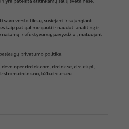
ri yra pateikta atitinkamų šalių svetainėse.
 savo verslo tikslų, susiejant ir sujungiant
 taip pat galime gauti ir naudoti analitinę ir
inio našumą ir efektyvumą, pavyzdžiui, matuojant
 paslaugų privatumo politika.
eveloper.circlek.com, circlek.se, circlek.pl,
till-strom.circlek.no, b2b.circlek.eu