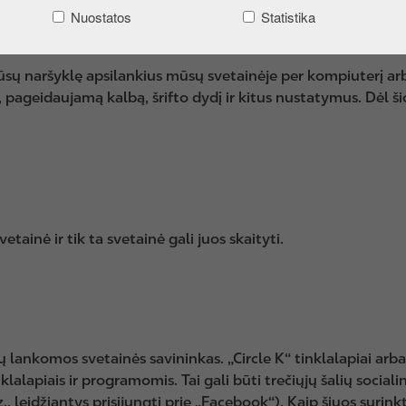
Nuostatos
Statistika
Jūsų naršyklę apsilankius mūsų svetainėje per kompiuterį ar
 pageidaujamą kalbą, šrifto dydį ir kitus nustatymus. Dėl ši
ainė ir tik ta svetainė gali juos skaityti.
ūsų lankomos svetainės savininkas. „Circle K“ tinklalapiai ar
alapiais ir programomis. Tai gali būti trečiųjų šalių socialin
vz., leidžiantys prisijungti prie „Facebook“). Kaip šiuos suri