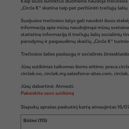
Kaip šiuos surinktus duomenis naudoja trečiosios š
„Circle K“ skatina taip pat peržiūrėti trečiųjų šali
Susijusios trečiosios šalys gali naudoti šiuos steb
informaciją apie mūsų naudojimąsi mūsų svetaine s
statistinę informaciją iš trečiųjų šalių socialini
parodymų ir paspaudimų skaičių „Circle K“ turinio
Trečiosios šalies paslaugų ir socialinės žiniaskl
Jūsų sutikimas taikomas šioms sritims: praca.circle
circlek.no, circlek.my.salesforce-sites.com, circlek.lv
Jūsų dabartinė: Atmesti.
Pakeiskite savo sutikimą
Slapukų aprašas paskutinį kartą atnaujintas 16/
Būtini (115)