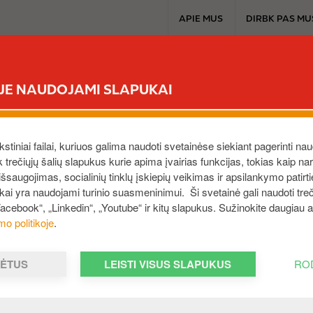
T
APIE MUS
DIRBK PAS MU
o
p
m
CIRCLE K EXTRA
MŪSŲ PRODUKTAI
A
e
ĖJE NAUDOJAMI SLAPUKAI
n
u
ekstiniai failai, kuriuos galima naudoti svetainėse siekiant pagerinti nau
ek trečiųjų šalių slapukus kurie apima įvairias funkcijas, tokias kaip n
saugojimas, socialinių tinklų įskiepių veikimas ir apsilankymo patirt
ukai yra naudojami turinio suasmeninimui. Ši svetainė gali naudoti treči
Facebook“, „Linkedin“, „Youtube“ ir kitų slapukus. Sužinokite daugiau
Jūs turite suteikti leidimą pasirinktų tipų slapukams narš
mo politikoje
.
te išsaugoti slapukus ir juos naudoti (nebent pakeitėte n
, pageidaujamą kalbą ir kitus nustatymus. Jei nenorite, jog
irenkant slapukų blokavimo funkciją. Tačiau, jei taip pada
MĖTUS
LEISTI VISUS SLAPUKUS
RO