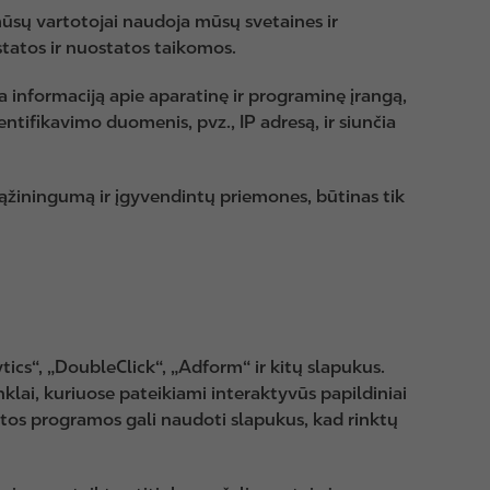
mūsų vartotojai naudoja mūsų svetaines ir
tatos ir nuostatos taikomos.
informaciją apie aparatinę ir programinę įrangą,
ntifikavimo duomenis, pvz., IP adresą, ir siunčia
sąžiningumą ir įgyvendintų priemones, būtinas tik
tics“, „DoubleClick“, „Adform“ ir kitų slapukus.
inklai, kuriuose pateikiami interaktyvūs papildiniai
a kitos programos gali naudoti slapukus, kad rinktų