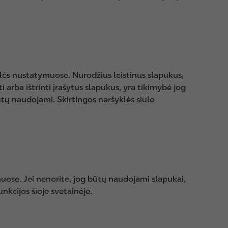
klės nustatymuose. Nurodžius leistinus slapukus,
i arba ištrinti įrašytus slapukus, yra tikimybė jog
ūtų naudojami. Skirtingos naršyklės siūlo
ose. Jei nenorite, jog būtų naudojami slapukai,
nkcijos šioje svetainėje.