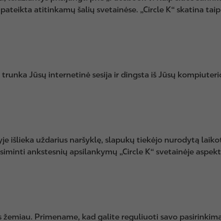
 pateikta atitinkamų šalių svetainėse. „Circle K“ skatina taip
l trunka Jūsų internetinė sesija ir dingsta iš Jūsų kompiuteri
je išlieka uždarius naršyklę, slapukų tiekėjo nurodytą laikot
r atsiminti ankstesnių apsilankymų „Circle K“ svetainėje aspe
žemiau. Primename, kad galite reguliuoti savo pasirinkimą d