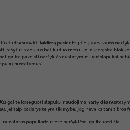
Jūs turite suteikti leidimą pasirinktų tipų slapukams naršy
inti įrašytus slapukus bet kuriuo metu. Jei nuspręsite blokuot
p pat galite pakeisti naršyklės nustatymus, kad slapukai neb
slapukų nustatymus.
ūs galite koreguoti slapukų naudojimą naršyklės nustatymu
, jei taip padarysite yra tikimybė, jog neveiks tam tikros fu
 nuostatas populiariausiose naršyklėse, galite rasti čia: