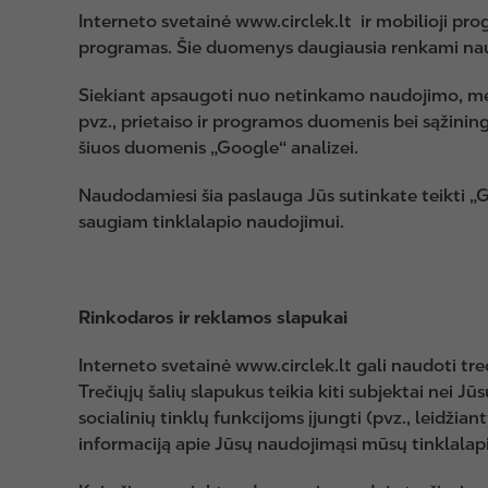
Interneto svetainė www.circlek.lt ir mobilioji pr
programas. Šie duomenys daugiausia renkami naud
Siekiant apsaugoti nuo netinkamo naudojimo, mes 
pvz., prietaiso ir programos duomenis bei sąžining
šiuos duomenis „Google“ analizei.
Naudodamiesi šia paslauga Jūs sutinkate teikti „
saugiam tinklalapio naudojimui.
Rinkodaros ir reklamos slapukai
Interneto svetainė www.circlek.lt gali naudoti tre
Trečiųjų šalių slapukus teikia kiti subjektai nei Jū
socialinių tinklų funkcijoms įjungti (pvz., leidžia
informaciją apie Jūsų naudojimąsi mūsų tinklalap