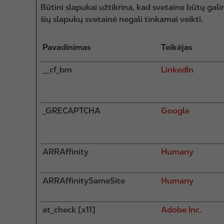
Būtini slapukai užtikrina, kad svetaine būtų galim
šių slapukų svetainė negali tinkamai veikti.
Pavadinimas
Teikėjas
__cf_bm
LinkedIn
_GRECAPTCHA
Google
ARRAffinity
Humany
ARRAffinitySameSite
Humany
at_check [x11]
Adobe Inc.