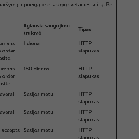
aršymą ir prieigą prie saugių svetainės sričių. Be
Ilgiausia saugojimo
Tipas
trukmė
humans
1 diena
HTTP
n order
slapukas
site.
humans
180 dienos
HTTP
n order
slapukas
site.
several
Sesijos metu
HTTP
slapukas
several
Sesijos metu
HTTP
slapukas
 accepts
Sesijos metu
HTTP
slapukas