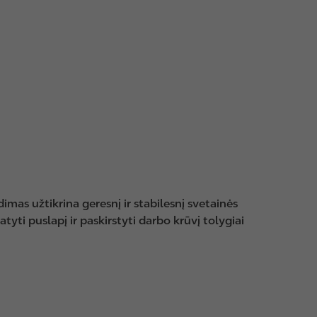
imas užtikrina geresnį ir stabilesnį svetainės
yti puslapį ir paskirstyti darbo krūvį tolygiai