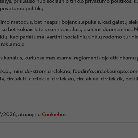
alys, priklauso nuo socialinio tinklo privatumo politikos, ku
ų privatumo politiką.
ėjimo metodus, bet neapsiribojant slapukais, kad galėtų siekti
u bet kokiais kitais surinktais Jūsų asmens duomenimis. Mes
ų tinklų, kad padėtume įvertinti socialinių tinklų rodomo tur
 reklamoje.
aidos kanalus, kuriuose mes esame, reglamentuoja atitinkamų
k.pl, minside-strom.circlek.no, foodinfo.circlekeurope.com, d
, circlek.lt, circlek.ie, circlek.eu, circlek.ee, circlek.dk, bes
07/2026; atnaujino
Cookiebot
: