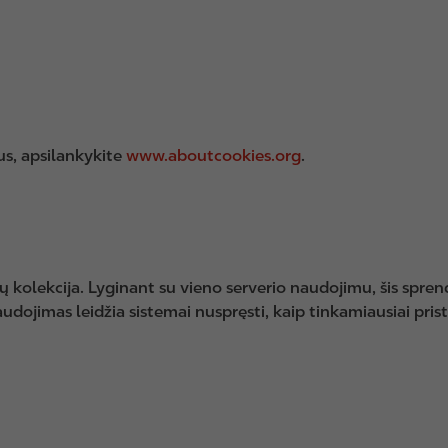
us, apsilankykite
www.aboutcookies.org
.
ų kolekcija. Lyginant su vieno serverio naudojimu, šis sprend
ojimas leidžia sistemai nuspręsti, kaip tinkamiausiai pristat