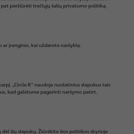
 pat peržiūrėti trečiųjų šalių privatumo politiką.
o ar įrenginio, kai uždarote naršyklę.
arpį. „Circle K“ naudoja nuolatinius slapukus tais
ktus, kad galėtume pagerinti naršymo patirt.
ėl šių slapukų. Žiūrėkite šios politikos skyriuje