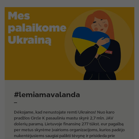
I
m
a
g
e
#lemiamavalanda
Dėkojame, kad nenustojate remti Ukrainos! Nuo karo
pradžios Circle K pasauliniu mastu skyrė 2,7 mln. JAV
dolerių paramą. Lietuvoje finansinę 277 tūkst. eur pagalbą
per metus skyrėme įvairioms organizacijoms, kurios padėjo
nukentėjusiems saugiai palikti tėvynę ir prisideda prie