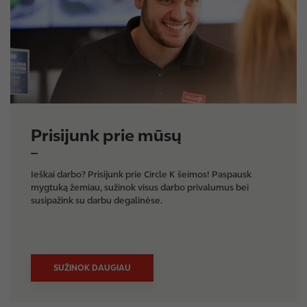
e
Prisijunk prie mūsų
Ieškai darbo? Prisijunk prie Circle K šeimos! Paspausk
mygtuką žemiau, sužinok visus darbo privalumus bei
susipažink su darbu degalinėse.
SUŽINOK DAUGIAU