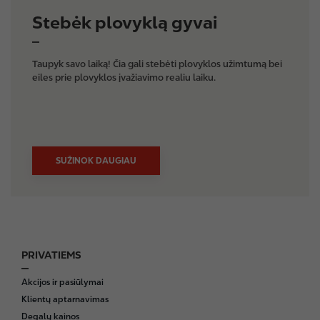
Stebėk plovyklą gyvai
Taupyk savo laiką! Čia gali stebėti plovyklos užimtumą bei
eiles prie plovyklos įvažiavimo realiu laiku.
SUŽINOK DAUGIAU
PRIVATIEMS
F
o
Akcijos ir pasiūlymai
o
Klientų aptarnavimas
t
Degalų kainos