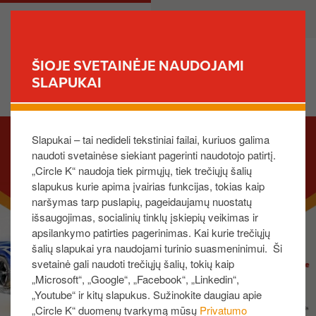
P
M
PRIVATE
BUSINESS
e
a
r
i
e
n
ŠIOJE SVETAINĖJE NAUDOJAMI
i
n
SLAPUKAI
FIND YOUR STORE
t
a
i
v
I
į
i
Slapukai – tai nedideli tekstiniai failai, kuriuos galima
m
p
g
naudoti svetainėse siekiant pagerinti naudotojo patirtį.
a
a
a
„Circle K“ naudoja tiek pirmųjų, tiek trečiųjų šalių
g
g
t
slapukus kurie apima įvairias funkcijas, tokias kaip
e
r
i
naršymas tarp puslapių, pageidaujamų nuostatų
i
o
išsaugojimas, socialinių tinklų įskiepių veikimas ir
n
n
apsilankymo patirties pagerinimas. Kai kurie trečiųjų
d
šalių slapukai yra naudojami turinio suasmeninimui. Ši
i
svetainė gali naudoti trečiųjų šalių, tokių kaip
„Microsoft“, „Google“, „Facebook“, „Linkedin“,
n
„Youtube“ ir kitų slapukus. Sužinokite daugiau apie
į
„Circle K“ duomenų tvarkymą mūsų
Privatumo
t