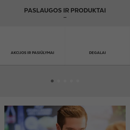
PASLAUGOS IR PRODUKTAI
AKCIJOS IR PASIŪLYMAI
DEGALAI
I
m
a
g