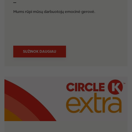
Mums rūpi mūsų darbuotojų emocinė gerovė.
SUŽINOK DAUGIAU
I
m
a
g
e