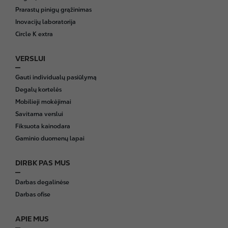
e
Prarastų pinigų grąžinimas
r
Inovacijų laboratorija
Circle K extra
VERSLUI
Gauti individualų pasiūlymą
Degalų kortelės
Mobilieji mokėjimai
Savitarna verslui
Fiksuota kainodara
Gaminio duomenų lapai
DIRBK PAS MUS
Darbas degalinėse
Darbas ofise
APIE MUS