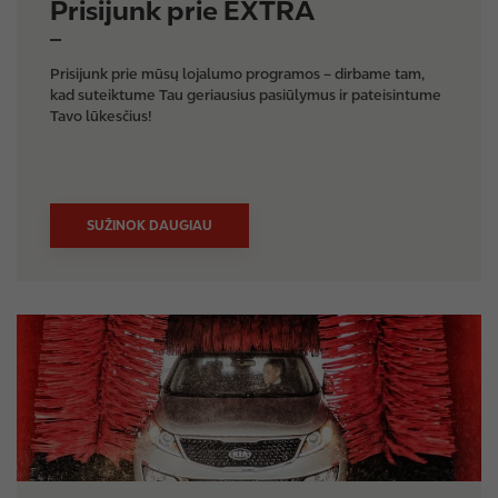
Prisijunk prie EXTRA
Prisijunk prie mūsų lojalumo programos – dirbame tam,
kad suteiktume Tau geriausius pasiūlymus ir pateisintume
Tavo lūkesčius!
SUŽINOK DAUGIAU
I
m
a
g
e