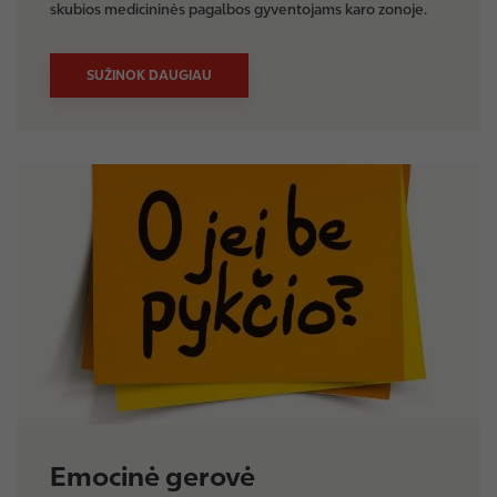
skubios medicininės pagalbos gyventojams karo zonoje.
SUŽINOK DAUGIAU
I
m
a
g
e
Emocinė gerovė