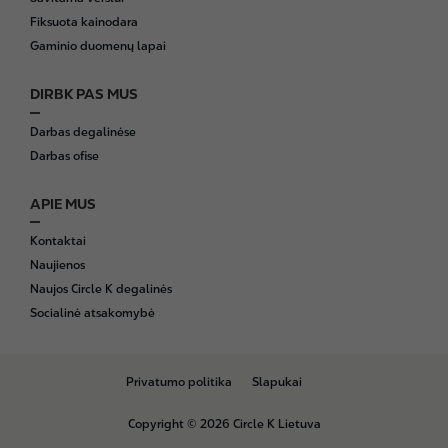
Fiksuota kainodara
Gaminio duomenų lapai
DIRBK PAS MUS
Darbas degalinėse
Darbas ofise
APIE MUS
Kontaktai
Naujienos
Naujos Circle K degalinės
Socialinė atsakomybė
B
Privatumo politika
Slapukai
o
t
Copyright © 2026 Circle K Lietuva
t