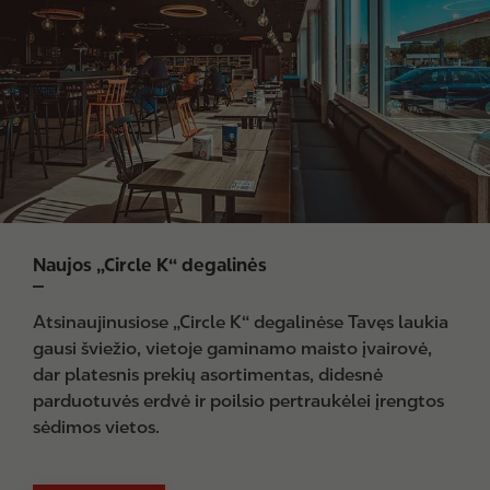
a
g
e
Naujos „Circle K“ degalinės
Atsinaujinusiose „Circle K“ degalinėse Tavęs laukia
gausi šviežio, vietoje gaminamo maisto įvairovė,
dar platesnis prekių asortimentas, didesnė
parduotuvės erdvė ir poilsio pertraukėlei įrengtos
sėdimos vietos.