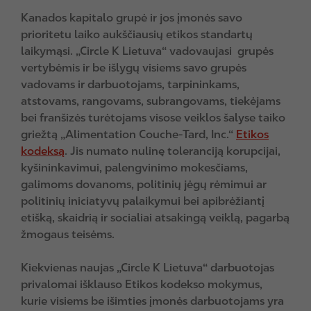
Kanados kapitalo grupė ir jos įmonės savo
prioritetu laiko aukščiausių etikos standartų
laikymąsi. „Circle K Lietuva“ vadovaujasi grupės
vertybėmis ir be išlygų visiems savo grupės
vadovams ir darbuotojams, tarpininkams,
atstovams, rangovams, subrangovams, tiekėjams
bei franšizės turėtojams visose veiklos šalyse taiko
griežtą „Alimentation Couche-Tard, Inc.“
Etikos
kodeksą
. Jis numato nulinę toleranciją korupcijai,
kyšininkavimui, palengvinimo mokesčiams,
galimoms dovanoms, politinių jėgų rėmimui ar
politinių iniciatyvų palaikymui bei apibrėžiantį
etišką, skaidrią ir socialiai atsakingą veiklą, pagarbą
žmogaus teisėms.
Kiekvienas naujas „Circle K Lietuva“ darbuotojas
privalomai išklauso Etikos kodekso mokymus,
kurie visiems be išimties įmonės darbuotojams yra