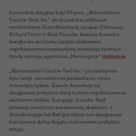
Kontrolinis daugiau kaip 50 proc. „Alimentation
Couche-Tard, Inc.“ akcijų paketas priklauso
verslininkams Alain Bouchard, Jacques D‘Amours,
Richard Fortin ir Real Plourde. Išsamus Kanados
bendrovės akcininkų sąrašas skelbiamas
nepriklausomos tarptautinės investicijų tyrimų ir
fondų reitingų agentūros „Morningstar“
tinklapyje.
„Alimentation Couche-Tard Inc.“ yra savitarnos
tipo (angl. convenience) parduotuvių verslo
industrijos lyderė. Šiaurės Amerikoje tai
daugiausiai prekybos vietų turintis nepriklausomas
savitarnos tinklas. Europoje „Couche-Tard“
pirmauja savitarnos parduotuvių skaičiumi, o
Skandinavijoje bei Baltijos šalyse turi daugiausiai
transportui skirtų degalų mažmeninės prekybos
srityje.