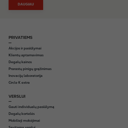
DAUGIAU
PRIVATIEMS
F
o
Akcijos ir pasiūlymai
o
Klientų aptarnavimas
t
Degalų kainos
e
Prarastų pinigų grąžinimas
r
Inovacijų laboratorija
Circle K extra
VERSLUI
Gauti individualų pasiūlymą
Degalų kortelės
Mobilieji mokėjimai
Savitarna verslui