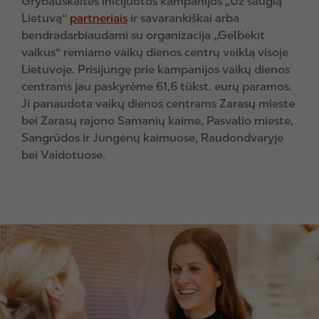
Grybauskaitės inicijuotos kampanijos „Už saugią
Lietuvą“
partneriais
ir savarankiškai arba
bendradarbiaudami su organizacija „Gelbėkit
vaikus“ remiame vaikų dienos centrų veiklą visoje
Lietuvoje. Prisijungę prie kampanijos vaikų dienos
centrams jau paskyrėme 61,6 tūkst. eurų paramos.
Ji panaudota vaikų dienos centrams Zarasų mieste
bei Zarasų rajono Samanių kaime, Pasvalio mieste,
Sangrūdos ir Jungėnų kaimuose, Raudondvaryje
bei Vaidotuose.
I
m
a
g
e