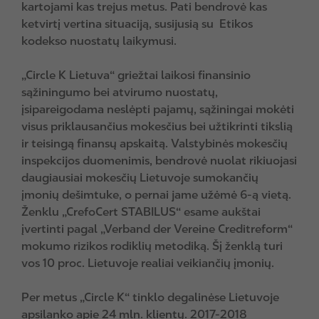
kartojami kas trejus metus. Pati bendrovė kas
ketvirtį vertina situaciją, susijusią su Etikos
kodekso nuostatų laikymusi.
„Circle K Lietuva“ griežtai laikosi finansinio
sąžiningumo bei atvirumo nuostatų,
įsipareigodama neslėpti pajamų, sąžiningai mokėti
visus priklausančius mokesčius bei užtikrinti tikslią
ir teisingą finansų apskaitą. Valstybinės mokesčių
inspekcijos duomenimis, bendrovė nuolat rikiuojasi
daugiausiai mokesčių Lietuvoje sumokančių
įmonių dešimtuke, o pernai jame užėmė 6-ą vietą.
Ženklu „CrefoCert STABILUS“ esame aukštai
įvertinti pagal „Verband der Vereine Creditreform“
mokumo rizikos rodiklių metodiką. Šį ženklą turi
vos 10 proc. Lietuvoje realiai veikiančių įmonių.
Per metus „Circle K“ tinklo degalinėse Lietuvoje
apsilanko apie 24 mln. klientų. 2017-2018