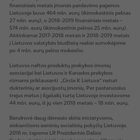
finansiniais metais įmonės pardavimo pajamos
Lietuvoje buvo 464 mln. eurų (ikimokestinis pelnas
27 mln. eurų), o 2018-2019 finansiniais metais –
574 mln. eurų (ikimokestinis pelnas 25 mln. eurų).
Atitinkamai 2017-2018 metais ir 2018-2019 metais
į Lietuvos valstybės biudžetą realiai sumokėjome
po 4 mln. eurų pelno mokesčio.
Lietuvos naftos produktų prekybos imonių
asociacijai bei Lietuvos ir Kanados prekybos
rūmams priklausanti „Circle K Lietuva“ neturi
dukterinių ar asocijuotų įmonių. Per pastaruosius
trejus metus į ilgalaikį turtą Lietuvoje investavome
44 mln. eurų, iš jų vien 2018 metais – 18 mln. eurų.
Bendrovė daug dėmesio skiria iniciatyvoms,
siekiančioms esminių socialinių pokyčių Lietuvoje.
2016 m. tapome LR Prezidentės Dalios