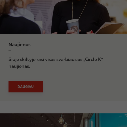
Naujienos
Šioje skiltyje rasi visas svarbiausias „Circle K“
naujienas.
DAUGIAU
I
m