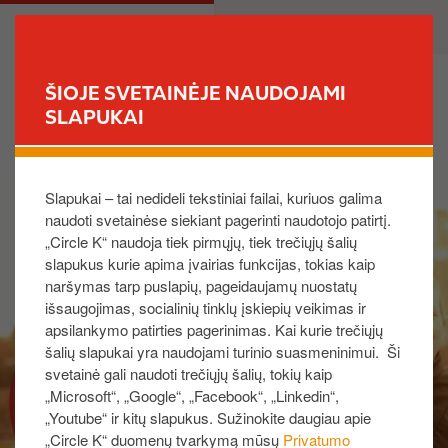
P
M
PRIVATE
BUSINESS
e
a
r
i
e
n
ŠIOJE SVETAINĖJE NAUDOJAMI
i
n
SLAPUKAI
FIND YOUR STORE
t
a
i
v
I
į
i
Slapukai – tai nedideli tekstiniai failai, kuriuos galima
m
p
g
naudoti svetainėse siekiant pagerinti naudotojo patirtį.
a
a
a
„Circle K“ naudoja tiek pirmųjų, tiek trečiųjų šalių
g
g
t
slapukus kurie apima įvairias funkcijas, tokias kaip
e
r
i
naršymas tarp puslapių, pageidaujamų nuostatų
i
o
išsaugojimas, socialinių tinklų įskiepių veikimas ir
n
n
apsilankymo patirties pagerinimas. Kai kurie trečiųjų
d
šalių slapukai yra naudojami turinio suasmeninimui. Ši
i
svetainė gali naudoti trečiųjų šalių, tokių kaip
APIE MUS
„Microsoft“, „Google“, „Facebook“, „Linkedin“,
n
„Youtube“ ir kitų slapukus. Sužinokite daugiau apie
į
„Circle K“ duomenų tvarkymą mūsų
Privatumo
t