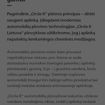
Pagrindinis „Circle K“ plėtros principas – dirbti
saugant aplinką. Įdiegdami modernias
automobilių plovimo technologijas „Circle K
Lietuva“ plovyklose užtikrinome, jog į aplinką
nepatektų kenksmingos cheminės medžiagos.
Automobilio plovimo metu šiam procesui
nepritaikytose vietose, pvz. kieme ar sode,
atsiradusios nuotekos tiesiogiai patenka į aplinką:
pirmiausiai į gruntą, iš jo – į gruntinį vandenį, kuris
vėliau pasiekia ir žmogų. Gamtoje nuplovus
automobilį žmogui itin žalingi naftos produktai bei
sunkieji metalai atsiduria artimiausioje aplinkoje.
„Circle K“ automobilių plovyklose sukurtas uždaras
vandens nutekėjimo ciklas, todėl į aplinką teršalai