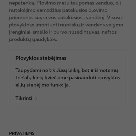
nepatenka. Plovimo metu taupomas vanduo, o į
nutekėjimo vamzdžius patekusios plovimo
priemonės suyra vos patekusios į vandenį. Visose
plovyklose įmontuoti nuotekų ir vandens valymo
įrenginiai, smėlio ir purvo nusėdintuvas, naftos
produktų gaudyklės.
Plovyklos stebėjimas
Taupydami ne tik Jūsų laiką, bet ir išmetamų
teršalų kiekį kviečiame pasinaudoti plovyklos
eilių stebėjimo funkcija.
Tikrinti
PRIVATIEMS
F