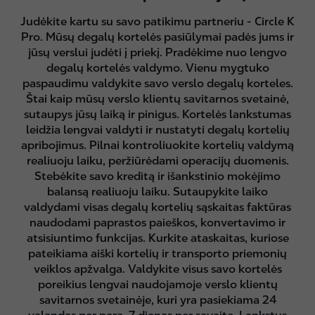
Judėkite kartu su savo patikimu partneriu - Circle K
Pro. Mūsų degalų kortelės pasiūlymai padės jums ir
jūsų verslui judėti į priekį. Pradėkime nuo lengvo
degalų kortelės valdymo. Vienu mygtuko
paspaudimu valdykite savo verslo degalų korteles.
Štai kaip mūsų verslo klientų savitarnos svetainė,
sutaupys jūsų laiką ir pinigus. Kortelės lankstumas
leidžia lengvai valdyti ir nustatyti degalų kortelių
apribojimus. Pilnai kontroliuokite kortelių valdymą
realiuoju laiku, peržiūrėdami operacijų duomenis.
Stebėkite savo kreditą ir išankstinio mokėjimo
balansą realiuoju laiku. Sutaupykite laiko
valdydami visas degalų kortelių sąskaitas faktūras
naudodami paprastos paieškos, konvertavimo ir
atsisiuntimo funkcijas. Kurkite ataskaitas, kuriose
pateikiama aiški kortelių ir transporto priemonių
veiklos apžvalga. Valdykite visus savo kortelės
poreikius lengvai naudojamoje verslo klientų
savitarnos svetainėje, kuri yra pasiekiama 24