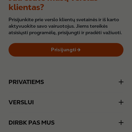
klientas?
Prisijunkite prie verslo klientų svetainės ir iš karto
aktyvuokite savo vairuotojus. Jiems tereikės
atsisiųsti programėlę, prisijungti ir pradėti važiuoti.
Prisijungti
Footer
PRIVATIEMS
Akcijos ir pasiūlymai
VERSLUI
Klientų aptarnavimas
Gauti individualų pasiūlymą
Degalų kainos
DIRBK PAS MUS
Degalų kortelės