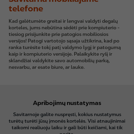
telefone
Kad galėtumėte greitai ir lengvai valdyti degalų
korteles, jums nebūtina sėdėti prie kompiuterio -
tiesiog prisijunkite prie patogios mobiliosios
versijos! Patogi vartotojo sąsaja užtikrina, kad po
ranka turėsite tokį patį valdymo lygį ir patogumą
kaip ir kompiuterio versijoje. Palaikykite ryšį ir
sklandžiai valdykite savo automobilių parką,
nesvarbu, ar esate biure, ar lauke.
Apribojimų nustatymas
Savitarnoje galite nuspręsti, kokius nustatymus
turėtų turėti jūsų įmonės kortelės. Visi atnaujinimai
taikomi realiuoju laiku ir gali būti keičiami, kai tik