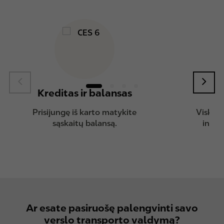
Kreditas ir balansas
K
Prisijungę iš karto matykite
Viską, 
sąskaitų balansą.
intuit
Ar esate pasiruošę palengvinti savo
verslo transporto valdymą?