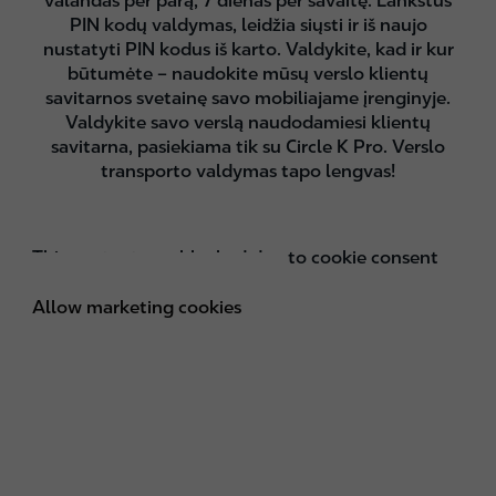
valandas per parą, 7 dienas per savaitę. Lankstus
PIN kodų valdymas, leidžia siųsti ir iš naujo
nustatyti PIN kodus iš karto. Valdykite, kad ir kur
būtumėte – naudokite mūsų verslo klientų
savitarnos svetainę savo mobiliajame įrenginyje.
Valdykite savo verslą naudodamiesi klientų
savitarna, pasiekiama tik su Circle K Pro. Verslo
transporto valdymas tapo lengvas!
This content was blocked due to cookie consent
personal settings.
Allow marketing cookies