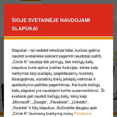
Pereiti
į
Private
Business
pagrindinį
ŠIOJE SVETAINĖJE NAUDOJAMI
turinį
Kaip tapti klientu?
SLAPUKAI
Business
Main
Navigation
Slapukai – tai nedideli tekstiniai failai, kuriuos galima
naudoti svetainėse siekiant pagerinti naudotojo patirtį.
„Circle K“ naudoja tiek pirmųjų, tiek trečiųjų šalių
slapukus kurie apima įvairias funkcijas, tokias kaip
naršymas tarp puslapių, pageidaujamų nuostatų
išsaugojimas, socialinių tinklų įskiepių veikimas ir
apsilankymo patirties pagerinimas. Kai kurie trečiųjų
šalių slapukai yra naudojami turinio suasmeninimui. Ši
svetainė gali naudoti trečiųjų šalių, tokių kaip
„Microsoft“, „Google“, „Facebook“, „Linkedin“,
„Youtube“ ir kitų slapukus. Sužinokite daugiau apie
„Circle K“ duomenų tvarkymą mūsų
Privatumo