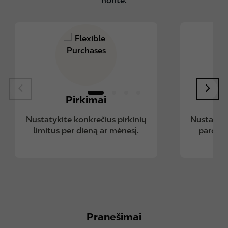
norite.
Pirkimai
Nustatykite konkrečius pirkinių
Nustatyki
limitus per dieną ar mėnesį.
paros 
Pranešimai