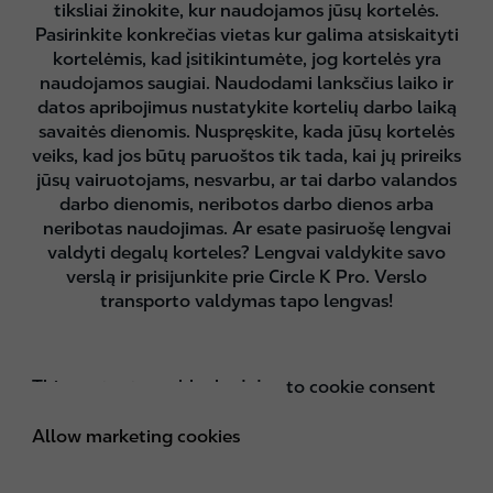
tiksliai žinokite, kur naudojamos jūsų kortelės.
Pasirinkite konkrečias vietas kur galima atsiskaityti
kortelėmis, kad įsitikintumėte, jog kortelės yra
naudojamos saugiai. Naudodami lanksčius laiko ir
datos apribojimus nustatykite kortelių darbo laiką
savaitės dienomis. Nuspręskite, kada jūsų kortelės
veiks, kad jos būtų paruoštos tik tada, kai jų prireiks
jūsų vairuotojams, nesvarbu, ar tai darbo valandos
darbo dienomis, neribotos darbo dienos arba
neribotas naudojimas. Ar esate pasiruošę lengvai
valdyti degalų korteles? Lengvai valdykite savo
verslą ir prisijunkite prie Circle K Pro. Verslo
transporto valdymas tapo lengvas!
This content was blocked due to cookie consent
personal settings.
Allow marketing cookies