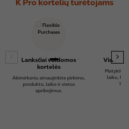
K Pro kortelių turėtojams
Lanksčiai valdomos
Visapusi
kortelės
Matykite vi
laiku, kad
Akimirksniu atnaujinkite pirkimo,
kont
produkto, laiko ir vietos
apribojimus.