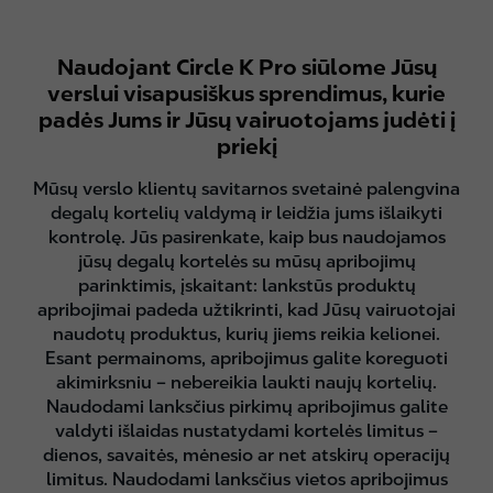
Naudojant Circle K Pro siūlome Jūsų
verslui visapusiškus sprendimus, kurie
padės Jums ir Jūsų vairuotojams judėti į
priekį
Mūsų verslo klientų savitarnos svetainė palengvina
degalų kortelių valdymą ir leidžia jums išlaikyti
kontrolę. Jūs pasirenkate, kaip bus naudojamos
jūsų degalų kortelės su mūsų apribojimų
parinktimis, įskaitant: lankstūs produktų
apribojimai padeda užtikrinti, kad Jūsų vairuotojai
naudotų produktus, kurių jiems reikia kelionei.
Esant permainoms, apribojimus galite koreguoti
akimirksniu – nebereikia laukti naujų kortelių.
Naudodami lanksčius pirkimų apribojimus galite
valdyti išlaidas nustatydami kortelės limitus –
dienos, savaitės, mėnesio ar net atskirų operacijų
limitus. Naudodami lanksčius vietos apribojimus