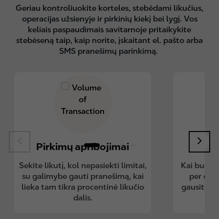
Geriau kontroliuokite korteles, stebėdami likučius,
operacijas užsienyje ir pirkinių kiekį bei lygį. Vos
keliais paspaudimais savitarnoje pritaikykite
stebėseną taip, kaip norite, įskaitant el. pašto arba
SMS pranešimų parinkimą.
Pirkimų apribojimai
Ope
Sekite likutį, kol nepasiekti limitai,
Kai bus p
su galimybe gauti pranešimą, kai
per dien
lieka tam tikra procentinė likučio
gausite pr
dalis.