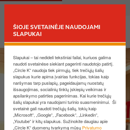
P
M
PRIVATE
BUSINESS
e
a
r
i
e
n
ŠIOJE SVETAINĖJE NAUDOJAMI
i
n
SLAPUKAI
FIND YOUR STORE
t
a
i
v
I
į
i
Slapukai – tai nedideli tekstiniai failai, kuriuos galima
m
p
g
naudoti svetainėse siekiant pagerinti naudotojo patirtį.
a
a
a
„Circle K“ naudoja tiek pirmųjų, tiek trečiųjų šalių
g
g
t
slapukus kurie apima įvairias funkcijas, tokias kaip
e
r
i
naršymas tarp puslapių, pageidaujamų nuostatų
i
o
išsaugojimas, socialinių tinklų įskiepių veikimas ir
n
n
apsilankymo patirties pagerinimas. Kai kurie trečiųjų
d
šalių slapukai yra naudojami turinio suasmeninimui. Ši
i
svetainė gali naudoti trečiųjų šalių, tokių kaip
„Microsoft“, „Google“, „Facebook“, „Linkedin“,
n
„Youtube“ ir kitų slapukus. Sužinokite daugiau apie
į
„Circle K“ duomenų tvarkymą mūsų
Privatumo
t