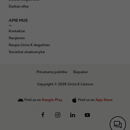
Darbas ofise
APIE MUS
Kontaktai
Naujienos
Naujos Circle K degalinės
Socialinė atsakomybė
B
Privatumo politika
Slapukai
o
t
Copyright © 2026 Circle K Lietuva
t
o
m
Find us on
Google Play
Find us on
App Store