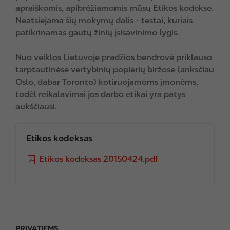
apraiškomis, apibrėžiamomis mūsų Etikos kodekse.
Neatsiejama šių mokymų dalis - testai, kuriais
patikrinamas gautų žinių įsisavinimo lygis.
Nuo veiklos Lietuvoje pradžios bendrovė priklauso
tarptautinėse vertybinių popierių biržose (anksčiau
Oslo, dabar Toronto) kotiruojamoms įmonėms,
todėl reikalavimai jos darbo etikai yra patys
aukščiausi.
Etikos kodeksas
F
Etikos kodeksas 20150424.pdf
i
l
e
PRIVATIEMS