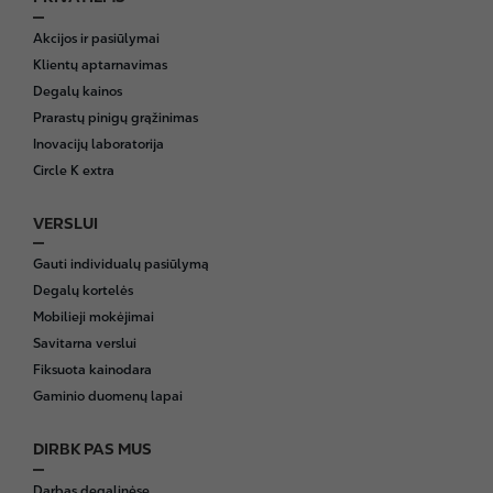
F
o
Akcijos ir pasiūlymai
o
Klientų aptarnavimas
t
Degalų kainos
e
Prarastų pinigų grąžinimas
r
Inovacijų laboratorija
Circle K extra
VERSLUI
Gauti individualų pasiūlymą
Degalų kortelės
Mobilieji mokėjimai
Savitarna verslui
Fiksuota kainodara
Gaminio duomenų lapai
DIRBK PAS MUS
Darbas degalinėse