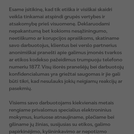
Esame įsitikinę, kad tik etiška ir visiškai skaidri
veikla tinkamai atspindi grupės vertybes ir
atsakomybę prieš visuomenę. Deklaruodami
nepakantumą bet kokioms nesąžiningumo,
neetiškumo ar korupcijos apraiškoms, skatiname
savo darbuotojus, klientus bei verslo partnerius
anonimiškai pranešti apie galimus įmonės tvarkos
ar etikos kodekso pažeidimus trumpuoju telefono
numeriu 1877. Visų išorės pranešėjų bei darbuotojų
konfidencialumas yra griežtai saugomas ir jie gali
būti tikri, kad nesulauks jokių neigiamų reakcijų ar
pasekmių.
Visiems savo darbuotojams kiekvienais metais
rengiame privalomus specialius elektroninius
mokymus, kuriuose atnaujiname, plečiame bei
giliname jų žinias, susijusias su etikos, galimo
papirkinėjimo, kyšininkavimo ar nepotizmo