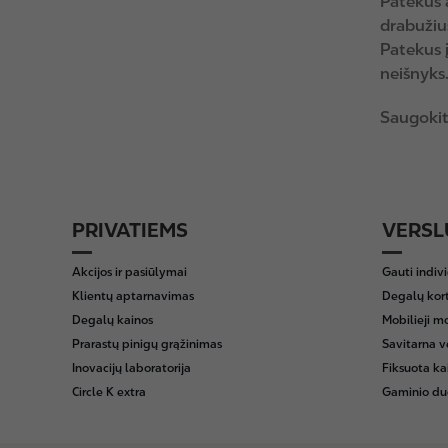
Patekus 
drabužiu
Patekus į
neišnyks
Saugokit
PRIVATIEMS
VERSL
F
o
Akcijos ir pasiūlymai
Gauti indiv
o
Klientų aptarnavimas
Degalų kor
t
Degalų kainos
Mobilieji m
e
Prarastų pinigų grąžinimas
Savitarna v
r
Inovacijų laboratorija
Fiksuota ka
Circle K extra
Gaminio du