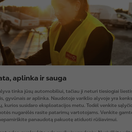
ta, aplinka ir sauga
alyva tinka jūsų automobiliui, tačiau ji neturi tiesiogiai liesti
, gyvūnais ar aplinka. Naudotoje variklio alyvoje yra ken
 kurios susidaro eksploatacijos metu. Todėl venkite sąlyči
otės nugarėlės rasite patarimų vartotojams. Venkite gamt
 nepamirškite panaudotą pakuotę atiduoti rūšiavimui.