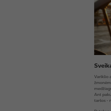
g
e
Sveika
Variklio 
žmonėmis
medžiagų,
Ant paku
taršos -