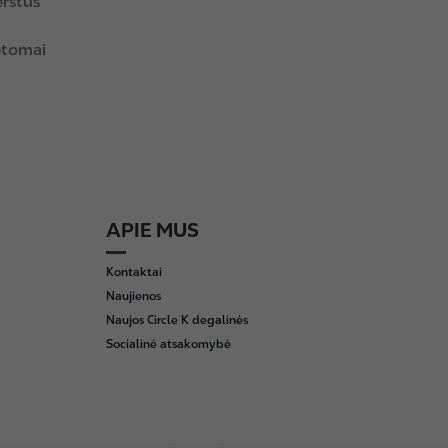
erštus
mptomai
APIE MUS
Kontaktai
Naujienos
Naujos Circle K degalinės
Socialinė atsakomybė