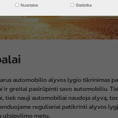
Nuostatos
Statistika
alai
arus automobilio alyvos lygio tikrinimas p
i ir greitai pasirūpinti savo automobiliu. Ti
i, tiek nauji automobiliai naudoja alyvą, to
nduojame reguliariai patikrinti alyvos lyg
 užsipylimo metu.