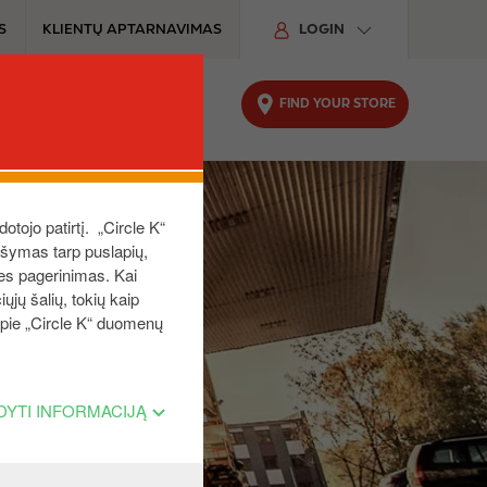
S
KLIENTŲ APTARNAVIMAS
LOGIN
FIND YOUR STORE
UTOMOBILIUI
TVARUMAS
dotojo patirtį. „Circle K“
aršymas tarp puslapių,
ies pagerinimas. Kai
ųjų šalių, tokių kaip
 apie „Circle K“ duomenų
DYTI INFORMACIJĄ