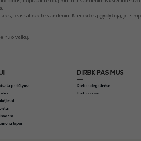
ant odos, nuplaukite odą muilu ir vandeniu. Nusivilkite užt
s.
 akis, praskalaukite vandeniu. Kreipkitės į gydytoją, jei si
.
e nuo vaikų.
UI
DIRBK PAS MUS
idualų pasiūlymą
Darbas degalinėse
telės
Darbas ofise
okėjimai
erslui
inodara
omenų lapai