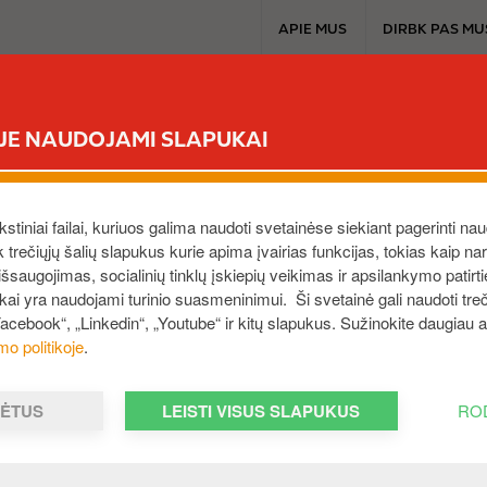
T
APIE MUS
DIRBK PAS MU
o
p
m
CIRCLE K EXTRA
MŪSŲ PRODUKTAI
A
e
ĖJE NAUDOJAMI SLAPUKAI
n
u
ekstiniai failai, kuriuos galima naudoti svetainėse siekiant pagerinti nau
ek trečiųjų šalių slapukus kurie apima įvairias funkcijas, tokias kaip n
saugojimas, socialinių tinklų įskiepių veikimas ir apsilankymo patirt
ukai yra naudojami turinio suasmeninimui. Ši svetainė gali naudoti treči
Facebook“, „Linkedin“, „Youtube“ ir kitų slapukus. Sužinokite daugiau
mo politikoje
.
LAI
MĖTUS
LEISTI VISUS SLAPUKUS
RO