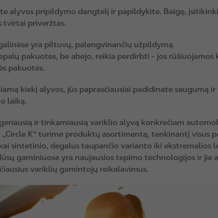
te alyvos pripildymo dangtelį ir papildykite. Baigę, įsitikink
 tvirtai priveržtas.
alinėse yra piltuvų, palengvinančių užpildymą.
epalų pakuotes, be abejo, reikia perdirbti - jos rūšiuojamos 
nės pakuotės.
kiamą kiekį alyvos, jūs paprasčiausiai padidinate saugumą ir 
o laiką.
i geriausią ir tinkamiausią variklio alyvą konkrečiam automob
„Circle K“ turime produktų asortimentą, tenkinantį visus po
kai sintetinio, degalus taupančio varianto iki ekstremalios 
ūsų gaminiuose yra naujausios tepimo technologijos ir jie a
čiausius variklių gamintojų reikalavimus.