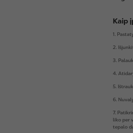
Kaip į
1. Pastat
2. Išjunki
3. Palauk
4. Atidar
5. Ištrau
6. Nuvaly
7. Patikr
liko per 
tepalo da