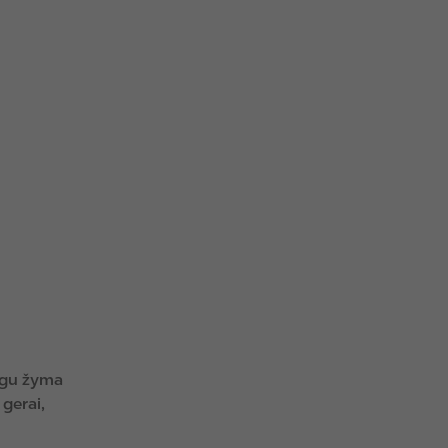
eigu žyma
gerai,