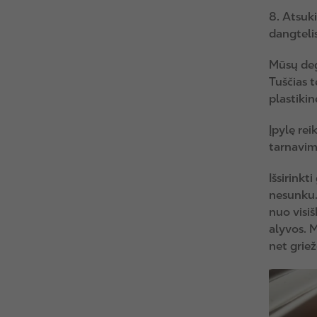
8. Atsuki
dangtelis
Mūsų deg
Tuščias t
plastiki
Įpylę rei
tarnavim
Išsirinkt
nesunku. 
nuo visiš
alyvos. M
net griež
I
m
a