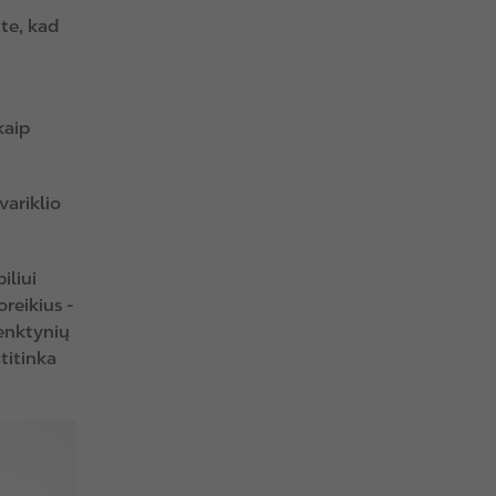
ite, kad
kaip
variklio
iliui
reikius -
lenktynių
titinka