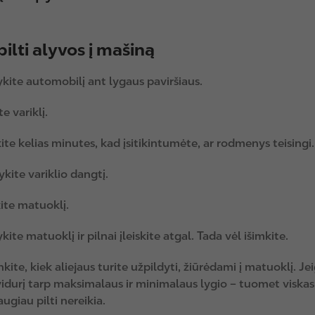
pilti alyvos į mašiną
ykite automobilį ant lygaus paviršiaus.
te variklį.
ite kelias minutes, kad įsitikintumėte, ar rodmenys teisingi.
ykite variklio dangtį.
kite matuoklį.
kite matuoklį ir pilnai įleiskite atgal. Tada vėl išimkite.
inkite, kiek aliejaus turite užpildyti, žiūrėdami į matuoklį. J
vidurį tarp maksimalaus ir minimalaus lygio – tuomet viskas 
ugiau pilti nereikia.