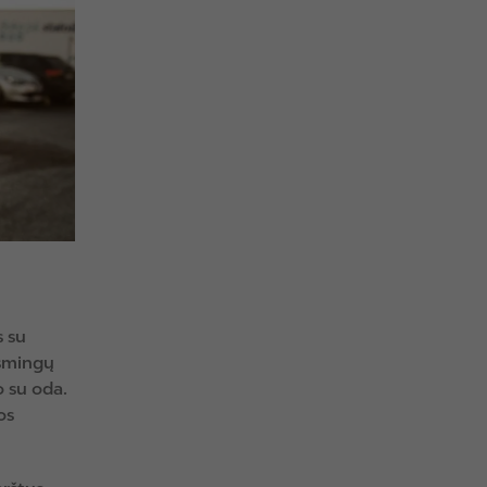
s su
ksmingų
o su oda.
os