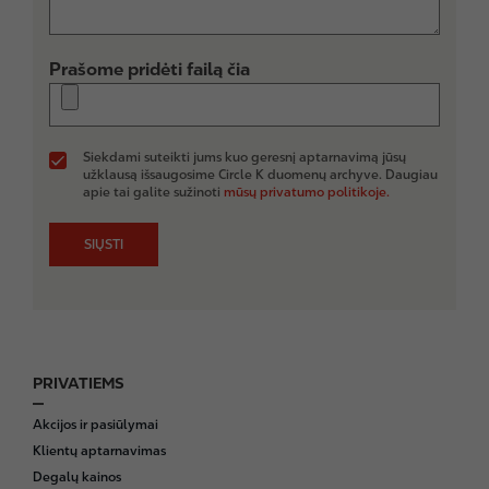
Prašome pridėti failą čia
Siekdami suteikti jums kuo geresnį aptarnavimą jūsų
užklausą išsaugosime Circle K duomenų archyve. Daugiau
apie tai galite sužinoti
mūsų privatumo politikoje.
PRIVATIEMS
F
o
Akcijos ir pasiūlymai
o
Klientų aptarnavimas
t
Degalų kainos