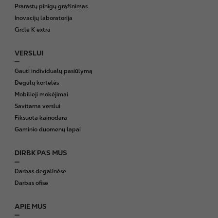
e
Prarastų pinigų grąžinimas
r
Inovacijų laboratorija
Circle K extra
VERSLUI
Gauti individualų pasiūlymą
Degalų kortelės
Mobilieji mokėjimai
Savitarna verslui
Fiksuota kainodara
Gaminio duomenų lapai
DIRBK PAS MUS
Darbas degalinėse
Darbas ofise
APIE MUS