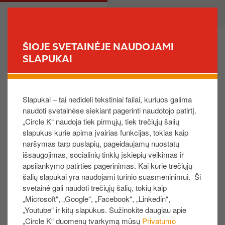
P
M
PRIVATE
BUSINESS
e
a
r
i
e
n
ŠIOJE SVETAINĖJE NAUDOJAMI
i
n
SLAPUKAI
FIND YOUR STORE
t
a
i
v
Privačių aplikacijų ir verslo savitarnos
į
i
Slapukai – tai nedideli tekstiniai failai, kuriuos galima
klausimai
p
g
naudoti svetainėse siekiant pagerinti naudotojo patirtį.
a
a
„Circle K“ naudoja tiek pirmųjų, tiek trečiųjų šalių
g
t
slapukus kurie apima įvairias funkcijas, tokias kaip
Esate privatus ar Circle K verslo klientas?
r
i
naršymas tarp puslapių, pageidaujamų nuostatų
Private
i
o
išsaugojimas, socialinių tinklų įskiepių veikimas ir
n
n
apsilankymo patirties pagerinimas. Kai kurie trečiųjų
Business
d
šalių slapukai yra naudojami turinio suasmeninimui. Ši
i
svetainė gali naudoti trečiųjų šalių, tokių kaip
„Microsoft“, „Google“, „Facebook“, „Linkedin“,
n
„Youtube“ ir kitų slapukus. Sužinokite daugiau apie
Vardas
į
„Circle K“ duomenų tvarkymą mūsų
Privatumo
t