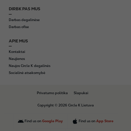
DIRBK PAS MUS
Darbas degalinėse
Darbas ofise
APIE MUS
Kontaktai
Naujienos
Naujos Circle K degalinės
Socialinė atsakomybė
B
Privatumo politika
Slapukai
o
t
Copyright © 2026 Circle K Lietuva
t
o
m
Find us on
Google Play
Find us on
App Store