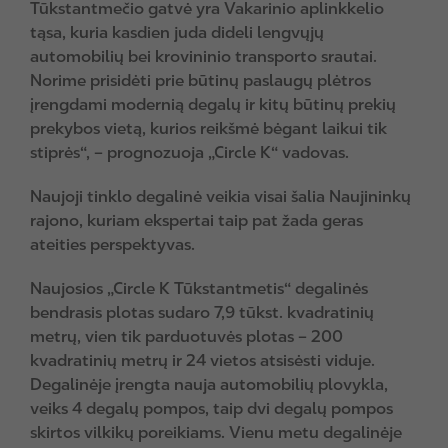
Tūkstantmečio gatvė yra Vakarinio aplinkkelio
tąsa, kuria kasdien juda dideli lengvųjų
automobilių bei krovininio transporto srautai.
Norime prisidėti prie būtinų paslaugų plėtros
įrengdami modernią degalų ir kitų būtinų prekių
prekybos vietą, kurios reikšmė bėgant laikui tik
stiprės“, – prognozuoja „Circle K“ vadovas.
Naujoji tinklo degalinė veikia visai šalia Naujininkų
rajono, kuriam ekspertai taip pat žada geras
ateities perspektyvas.
Naujosios „Circle K Tūkstantmetis“ degalinės
bendrasis plotas sudaro 7,9 tūkst. kvadratinių
metrų, vien tik parduotuvės plotas – 200
kvadratinių metrų ir 24 vietos atsisėsti viduje.
Degalinėje įrengta nauja automobilių plovykla,
veiks 4 degalų pompos, taip dvi degalų pompos
skirtos vilkikų poreikiams. Vienu metu degalinėje