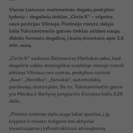
Vienas Lietuvos mažmeninės degalų prekybos
lyderių – degalinių tinklas „Circle K“ – stiprina
savo pozicijas Vilniuje. Pietinėje miesto dalyje
šalia Tūkstantmečio gatvės tinklas atidarė naują
didelio formato degalinę, į kurią investavo apie 3,6
mln. eurų.
„Circle K“ vadovas Skirmantas Mačiukas sako, kad
degalinė veikia strategiškai svarbioje vietoje: netoli
įsikūręs Vilniaus oro uostas, prekybos centrai
„Ikea“, „Nordika“, „Senukai“, automobilių
pardavėjų atstovybės. Be to, Tūkstantmečio gatvė
yra Minską ir Berlyną jungiančio Europos kelio E28
dalis.
„Pietinė sostinės dalis auga labai sparčiai, į ją
krypsta ir miesto žvilgsnis bei aktyviai
investuojama į infrastruktūros atnaujinimą.