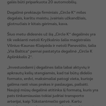
galės būti priparkuota 20 automobilių.
Degalinė prekiauja firminiais „Circle K“ miles
degalais, karštu maistu, įvairiais užkandžiais,
glotnučiais ir kitais gėrimais, kava.
Šiuo metu didesnės už šią „Circle K“ degalinės yra
tik veikianti netoli Kryžkalnio šalia magistralės
Vilnius-Kaunas-Klaipėda ir netoli Panevėžio, šalia
„Via Baltica“ pernai pastatyta degalinė „Circle K
Aplinkkelis 2“.
„Investuodami į degalines šalia labai aktyvių ir
apkrautų kelių stengiamės, kad tai būtų didelio
formato, erdvi, maksimaliai patogi vieta, kurioje
galima rasti visas prekes ir paslaugas, pailsėti.
Naujoji mūsų degalinė atitinka šį formatą, kuris yra
pats tinkamiausias tokiai judriai transporto
arterijai, kaip Tūkstantmečio gatvė. Kartu