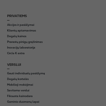
PRIVATIEMS
F
o
Akcijos ir pasiūlymai
o
Klientų aptarnavimas
t
Degalų kainos
e
Prarastų pinigų grąžinimas
r
Inovacijų laboratorija
Circle K extra
VERSLUI
Gauti individualų pasiūlymą
Degalų kortelės
Mobilieji mokėjimai
Savitarna verslui
Fiksuota kainodara
Gaminio duomenų lapai