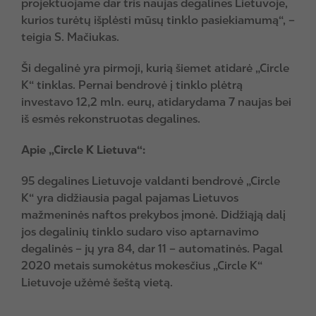
projektuojame dar tris naujas degalines Lietuvoje,
kurios turėtų išplėsti mūsų tinklo pasiekiamumą“, –
teigia S. Mačiukas.
Ši degalinė yra pirmoji, kurią šiemet atidarė „Circle
K“ tinklas. Pernai bendrovė į tinklo plėtrą
investavo 12,2 mln. eurų, atidarydama 7 naujas bei
iš esmės rekonstruotas degalines.
Apie „Circle K Lietuva“:
95 degalines Lietuvoje valdanti bendrovė „Circle
K“ yra didžiausia pagal pajamas Lietuvos
mažmeninės naftos prekybos įmonė. Didžiąją dalį
jos degalinių tinklo sudaro viso aptarnavimo
degalinės – jų yra 84, dar 11 – automatinės. Pagal
2020 metais sumokėtus mokesčius „Circle K“
Lietuvoje užėmė šeštą vietą.