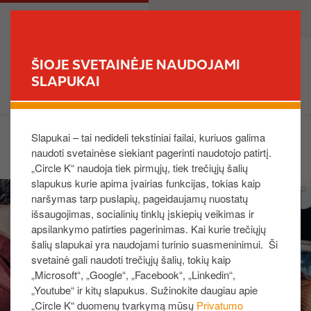
P
M
PRIVATE
BUSINESS
e
a
r
i
e
n
ŠIOJE SVETAINĖJE NAUDOJAMI
i
n
SLAPUKAI
FIND YOUR STORE
t
a
i
v
į
i
Slapukai – tai nedideli tekstiniai failai, kuriuos galima
Share on:
p
g
naudoti svetainėse siekiant pagerinti naudotojo patirtį.
a
a
„Circle K“ naudoja tiek pirmųjų, tiek trečiųjų šalių
g
t
slapukus kurie apima įvairias funkcijas, tokias kaip
I
r
i
naršymas tarp puslapių, pageidaujamų nuostatų
m
i
o
išsaugojimas, socialinių tinklų įskiepių veikimas ir
a
n
n
apsilankymo patirties pagerinimas. Kai kurie trečiųjų
g
d
šalių slapukai yra naudojami turinio suasmeninimui. Ši
e
i
svetainė gali naudoti trečiųjų šalių, tokių kaip
„Microsoft“, „Google“, „Facebook“, „Linkedin“,
n
„Youtube“ ir kitų slapukus. Sužinokite daugiau apie
į
„Circle K“ duomenų tvarkymą mūsų
Privatumo
t