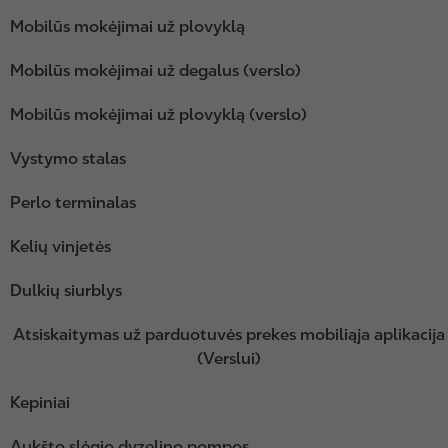
Mobilūs mokėjimai už plovyklą
Mobilūs mokėjimai už degalus (verslo)
Mobilūs mokėjimai už plovyklą (verslo)
Vystymo stalas
Perlo terminalas
Kelių vinjetės
Dulkių siurblys
Atsiskaitymas už parduotuvės prekes mobiliąja aplikacija
(Verslui)
Kepiniai
Aukšto slėgio dyzelino pompos