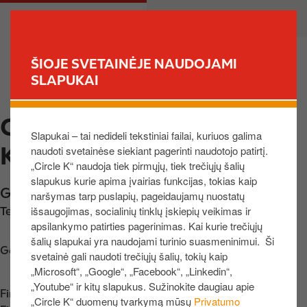
P
M
PRIVATE
BUSINESS
e
a
r
i
e
n
ŠIOJE SVETAINĖJE NAUDOJAMI
i
n
SLAPUKAI
FIND YOUR STORE
t
a
i
v
CIRCLE K ŠEŠKINĖS
į
i
Slapukai – tai nedideli tekstiniai failai, kuriuos galima
p
g
KALNAS I
naudoti svetainėse siekiant pagerinti naudotojo patirtį.
a
a
„Circle K“ naudoja tiek pirmųjų, tiek trečiųjų šalių
g
t
slapukus kurie apima įvairias funkcijas, tokias kaip
r
i
Geležinio Vilko g. 39
,
Vilnius
,
08104
,
LT
naršymas tarp puslapių, pageidaujamų nuostatų
i
o
išsaugojimas, socialinių tinklų įskiepių veikimas ir
Telefono nr.:
+37062960205
n
n
apsilankymo patirties pagerinimas. Kai kurie trečiųjų
d
šalių slapukai yra naudojami turinio suasmeninimui. Ši
Get directions
i
svetainė gali naudoti trečiųjų šalių, tokių kaip
„Microsoft“, „Google“, „Facebook“, „Linkedin“,
n
„Youtube“ ir kitų slapukus. Sužinokite daugiau apie
į
Find us on
App Store
„Circle K“ duomenų tvarkymą mūsų
Privatumo
t