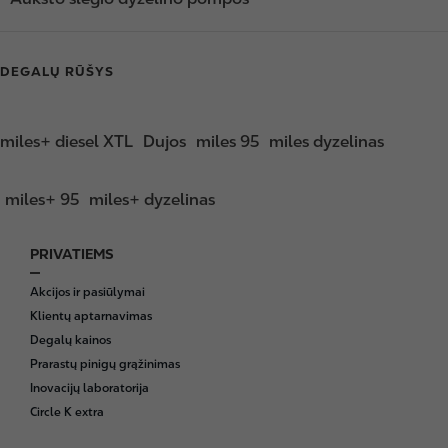
DEGALŲ RŪŠYS
miles+ diesel XTL
Dujos
miles 95
miles dyzelinas
miles+ 95
miles+ dyzelinas
PRIVATIEMS
F
o
Akcijos ir pasiūlymai
o
Klientų aptarnavimas
t
Degalų kainos
e
Prarastų pinigų grąžinimas
r
Inovacijų laboratorija
Circle K extra