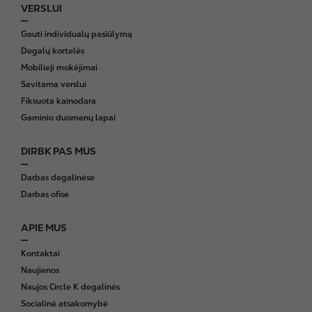
VERSLUI
Gauti individualų pasiūlymą
Degalų kortelės
Mobilieji mokėjimai
Savitarna verslui
Fiksuota kainodara
Gaminio duomenų lapai
DIRBK PAS MUS
Darbas degalinėse
Darbas ofise
APIE MUS
Kontaktai
Naujienos
Naujos Circle K degalinės
Socialinė atsakomybė