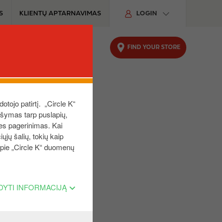
S
KLIENTŲ APTARNAVIMAS
LOGIN
FIND YOUR STORE
UTOMOBILIUI
TVARUMAS
dotojo patirtį. „Circle K“
aršymas tarp puslapių,
ies pagerinimas. Kai
ųjų šalių, tokių kaip
 apie „Circle K“ duomenų
DYTI INFORMACIJĄ