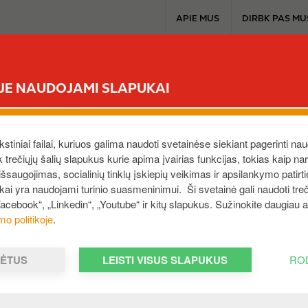
T
APIE MUS
DIRBK PAS MU
o
p
m
CIRCLE K EXTRA
MŪSŲ PRODUKTAI
A
e
ĖJE NAUDOJAMI SLAPUKAI
n
u
RIS
ekstiniai failai, kuriuos galima naudoti svetainėse siekiant pagerinti nau
ek trečiųjų šalių slapukus kurie apima įvairias funkcijas, tokias kaip n
saugojimas, socialinių tinklų įskiepių veikimas ir apsilankymo patirt
ukai yra naudojami turinio suasmeninimui. Ši svetainė gali naudoti treči
Facebook“, „Linkedin“, „Youtube“ ir kitų slapukus. Sužinokite daugiau
mo politikoje
.
MĖTUS
LEISTI VISUS SLAPUKUS
RO