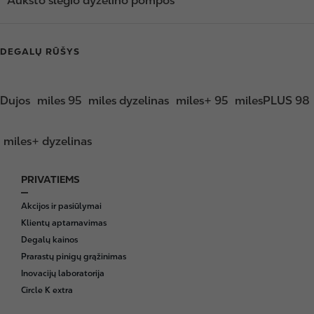
Aukšto slėgio dyzelino pompos
DEGALŲ RŪŠYS
Dujos
miles 95
miles dyzelinas
miles+ 95
milesPLUS 98
miles+ dyzelinas
PRIVATIEMS
F
o
Akcijos ir pasiūlymai
o
Klientų aptarnavimas
t
Degalų kainos
e
Prarastų pinigų grąžinimas
r
Inovacijų laboratorija
Circle K extra