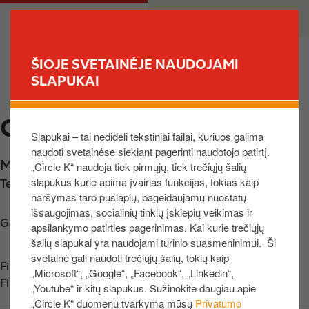
P
M
PRIVATE
BUSINESS
e
a
r
i
e
n
ŠIOJE SVETAINĖJE NAUDOJAMI
i
n
SLAPUKAI
FIND YOUR STORE
t
a
i
v
CIRCLE K PERKĖLA
į
i
Slapukai – tai nedideli tekstiniai failai, kuriuos galima
p
g
naudoti svetainėse siekiant pagerinti naudotojo patirtį.
a
a
Minijos g. 90
,
Klaipėda
,
93234
,
LT
„Circle K“ naudoja tiek pirmųjų, tiek trečiųjų šalių
g
t
slapukus kurie apima įvairias funkcijas, tokias kaip
Telefono nr.:
+37062336900
r
i
naršymas tarp puslapių, pageidaujamų nuostatų
i
o
išsaugojimas, socialinių tinklų įskiepių veikimas ir
n
n
Get directions
apsilankymo patirties pagerinimas. Kai kurie trečiųjų
d
šalių slapukai yra naudojami turinio suasmeninimui. Ši
i
svetainė gali naudoti trečiųjų šalių, tokių kaip
Find us on
App Store
„Microsoft“, „Google“, „Facebook“, „Linkedin“,
n
Find us on
Google Play
„Youtube“ ir kitų slapukus. Sužinokite daugiau apie
į
„Circle K“ duomenų tvarkymą mūsų
Privatumo
t