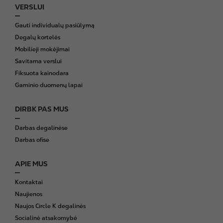
VERSLUI
Gauti individualų pasiūlymą
Degalų kortelės
Mobilieji mokėjimai
Savitarna verslui
Fiksuota kainodara
Gaminio duomenų lapai
DIRBK PAS MUS
Darbas degalinėse
Darbas ofise
APIE MUS
Kontaktai
Naujienos
Naujos Circle K degalinės
Socialinė atsakomybė