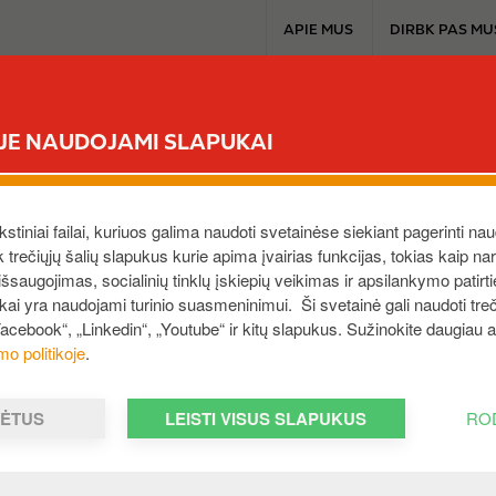
T
APIE MUS
DIRBK PAS MU
o
p
m
CIRCLE K EXTRA
MŪSŲ PRODUKTAI
A
e
ĖJE NAUDOJAMI SLAPUKAI
n
u
AI
ekstiniai failai, kuriuos galima naudoti svetainėse siekiant pagerinti nau
i
,
57290
,
LT
ek trečiųjų šalių slapukus kurie apima įvairias funkcijas, tokias kaip n
saugojimas, socialinių tinklų įskiepių veikimas ir apsilankymo patirt
ukai yra naudojami turinio suasmeninimui. Ši svetainė gali naudoti treči
Facebook“, „Linkedin“, „Youtube“ ir kitų slapukus. Sužinokite daugiau
mo politikoje
.
MĖTUS
LEISTI VISUS SLAPUKUS
RO