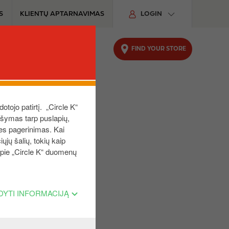
S
KLIENTŲ APTARNAVIMAS
LOGIN
FIND YOUR STORE
UTOMOBILIUI
TVARUMAS
dotojo patirtį. „Circle K“
aršymas tarp puslapių,
ies pagerinimas. Kai
ųjų šalių, tokių kaip
 apie „Circle K“ duomenų
DYTI INFORMACIJĄ