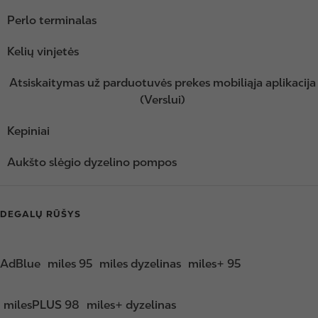
Perlo terminalas
Kelių vinjetės
Atsiskaitymas už parduotuvės prekes mobiliąja aplikacija
(Verslui)
Kepiniai
Aukšto slėgio dyzelino pompos
DEGALŲ RŪŠYS
AdBlue
miles 95
miles dyzelinas
miles+ 95
milesPLUS 98
miles+ dyzelinas