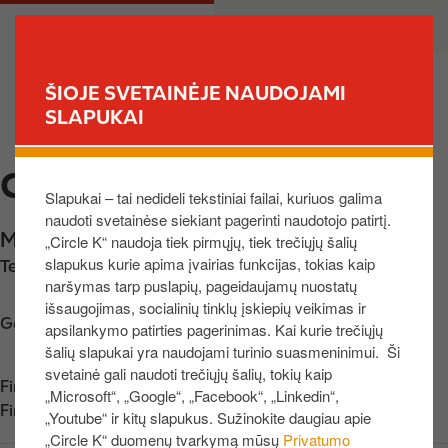
P
M
PRIVATE
BUSINESS
e
a
r
i
e
n
ŠIOJE SVETAINĖJE NAUDOJAMI
i
n
SLAPUKAI
FIND YOUR STORE
t
a
i
v
CIRCLE K KALVARIJA 2
į
i
Slapukai – tai nedideli tekstiniai failai, kuriuos galima
p
g
naudoti svetainėse siekiant pagerinti naudotojo patirtį.
a
a
Muitinės g. 5B
,
Brazavo k.
,
69231
,
LT
„Circle K“ naudoja tiek pirmųjų, tiek trečiųjų šalių
g
t
slapukus kurie apima įvairias funkcijas, tokias kaip
Telefono nr.:
+37061469564
r
i
naršymas tarp puslapių, pageidaujamų nuostatų
i
o
išsaugojimas, socialinių tinklų įskiepių veikimas ir
n
n
Get directions
apsilankymo patirties pagerinimas. Kai kurie trečiųjų
d
šalių slapukai yra naudojami turinio suasmeninimui. Ši
i
svetainė gali naudoti trečiųjų šalių, tokių kaip
Find us on
App Store
„Microsoft“, „Google“, „Facebook“, „Linkedin“,
n
Find us on
Google Play
„Youtube“ ir kitų slapukus. Sužinokite daugiau apie
į
„Circle K“ duomenų tvarkymą mūsų
Privatumo
t