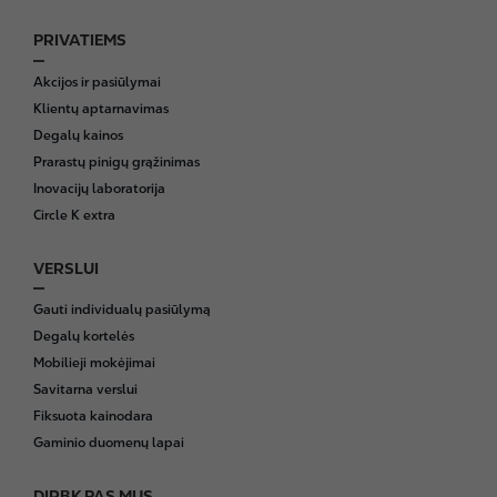
PRIVATIEMS
F
o
Akcijos ir pasiūlymai
o
Klientų aptarnavimas
t
Degalų kainos
e
Prarastų pinigų grąžinimas
r
Inovacijų laboratorija
Circle K extra
VERSLUI
Gauti individualų pasiūlymą
Degalų kortelės
Mobilieji mokėjimai
Savitarna verslui
Fiksuota kainodara
Gaminio duomenų lapai
DIRBK PAS MUS