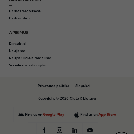
Darbas degalinėse
Darbas ofise
APIE MUS
Kontaktai
Naujienos
Naujos Circle K degalinės
Socialinė atsakomybė
B
Privatumo politika
Slapukai
o
t
Copyright © 2026 Circle K Lietuva
t
o
m
Find us on
Google Play
Find us on
App Store