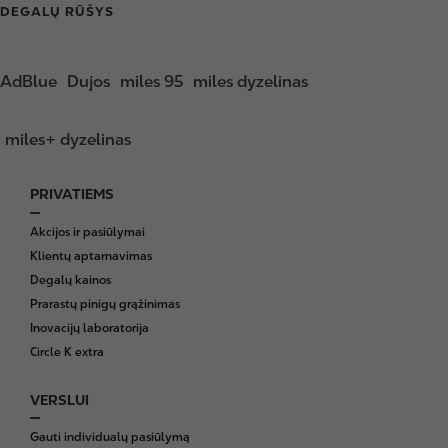
DEGALŲ RŪŠYS
AdBlue
Dujos
miles 95
miles dyzelinas
miles+ dyzelinas
PRIVATIEMS
F
o
Akcijos ir pasiūlymai
o
Klientų aptarnavimas
t
Degalų kainos
e
Prarastų pinigų grąžinimas
r
Inovacijų laboratorija
Circle K extra
VERSLUI
Gauti individualų pasiūlymą