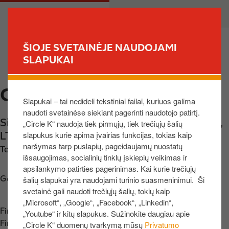
P
M
PRIVATE
BUSINESS
e
a
r
i
e
n
ŠIOJE SVETAINĖJE NAUDOJAMI
i
n
SLAPUKAI
FIND YOUR STORE
t
a
i
v
CIRCLE K JONIŠKIS
į
i
Slapukai – tai nedideli tekstiniai failai, kuriuos galima
p
g
naudoti svetainėse siekiant pagerinti naudotojo patirtį.
a
a
Sidabros g. 2A, Satkūnų k.
,
Joniškio r.
,
84101
,
„Circle K“ naudoja tiek pirmųjų, tiek trečiųjų šalių
g
t
slapukus kurie apima įvairias funkcijas, tokias kaip
LT
r
i
naršymas tarp puslapių, pageidaujamų nuostatų
Telefono nr.:
+37062502518
i
o
išsaugojimas, socialinių tinklų įskiepių veikimas ir
n
n
apsilankymo patirties pagerinimas. Kai kurie trečiųjų
d
Get directions
šalių slapukai yra naudojami turinio suasmeninimui. Ši
i
svetainė gali naudoti trečiųjų šalių, tokių kaip
„Microsoft“, „Google“, „Facebook“, „Linkedin“,
n
Find us on
App Store
„Youtube“ ir kitų slapukus. Sužinokite daugiau apie
į
Find us on
Google Play
„Circle K“ duomenų tvarkymą mūsų
Privatumo
t