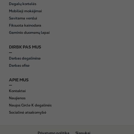
Degalų kortelės
Mobilieji mokėjimai
Savitarna verslui
Fiksuota kainodara
Gaminio duomenų lapai
DIRBK PAS MUS
Darbas degalinėse
Darbas ofise
APIE MUS
Kontaktai
Naujienos
Naujos Circle K degalinės
Socialinė atsakomybė
B
Privatumo politika
Slapukai