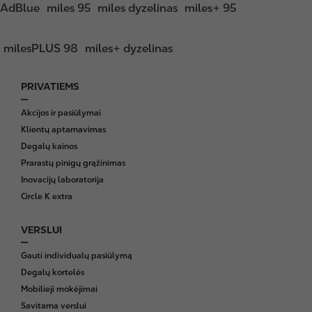
AdBlue
miles 95
miles dyzelinas
miles+ 95
milesPLUS 98
miles+ dyzelinas
PRIVATIEMS
F
o
Akcijos ir pasiūlymai
o
Klientų aptarnavimas
t
Degalų kainos
e
Prarastų pinigų grąžinimas
r
Inovacijų laboratorija
Circle K extra
VERSLUI
Gauti individualų pasiūlymą
Degalų kortelės
Mobilieji mokėjimai
Savitarna verslui