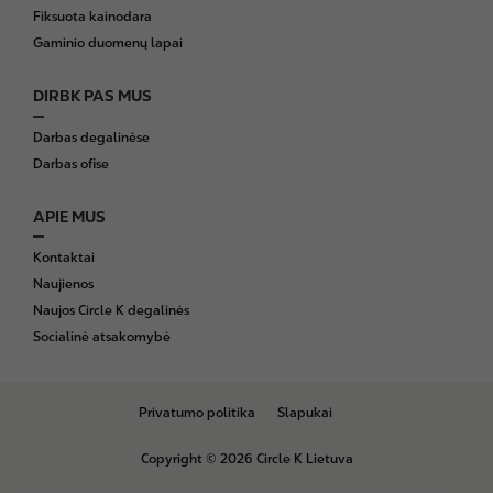
Fiksuota kainodara
Gaminio duomenų lapai
DIRBK PAS MUS
Darbas degalinėse
Darbas ofise
APIE MUS
Kontaktai
Naujienos
Naujos Circle K degalinės
Socialinė atsakomybė
B
Privatumo politika
Slapukai
o
t
Copyright © 2026 Circle K Lietuva
t
o