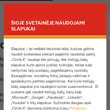
P
M
PRIVATE
BUSINESS
e
a
r
i
e
n
ŠIOJE SVETAINĖJE NAUDOJAMI
i
n
SLAPUKAI
FIND YOUR STORE
t
a
i
v
CIRCLE K GREITKELIS II
į
i
Slapukai – tai nedideli tekstiniai failai, kuriuos galima
p
g
naudoti svetainėse siekiant pagerinti naudotojo patirtį.
a
a
Islandijos pl. 61C
,
Kaunas
,
49117
,
LT
„Circle K“ naudoja tiek pirmųjų, tiek trečiųjų šalių
g
t
slapukus kurie apima įvairias funkcijas, tokias kaip
Telefono nr.:
+37069808299
r
i
naršymas tarp puslapių, pageidaujamų nuostatų
i
o
išsaugojimas, socialinių tinklų įskiepių veikimas ir
n
n
Get directions
apsilankymo patirties pagerinimas. Kai kurie trečiųjų
d
šalių slapukai yra naudojami turinio suasmeninimui. Ši
i
svetainė gali naudoti trečiųjų šalių, tokių kaip
Find us on
App Store
„Microsoft“, „Google“, „Facebook“, „Linkedin“,
n
Find us on
Google Play
„Youtube“ ir kitų slapukus. Sužinokite daugiau apie
į
„Circle K“ duomenų tvarkymą mūsų
Privatumo
t