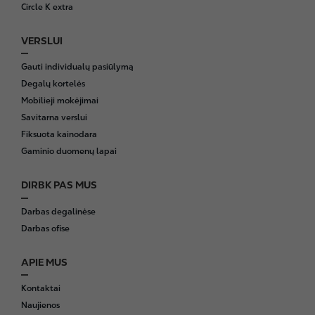
Circle K extra
VERSLUI
Gauti individualų pasiūlymą
Degalų kortelės
Mobilieji mokėjimai
Savitarna verslui
Fiksuota kainodara
Gaminio duomenų lapai
DIRBK PAS MUS
Darbas degalinėse
Darbas ofise
APIE MUS
Kontaktai
Naujienos