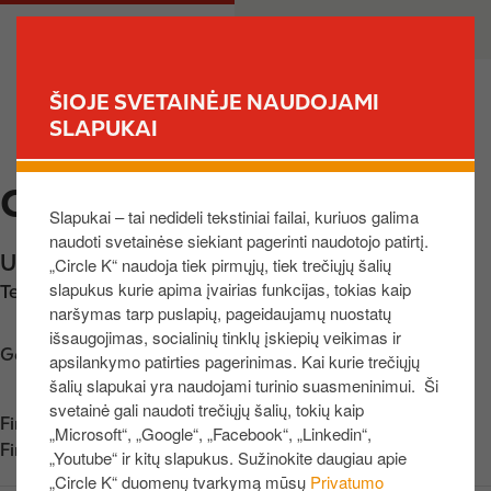
P
M
PRIVATE
BUSINESS
e
a
r
i
e
n
ŠIOJE SVETAINĖJE NAUDOJAMI
i
n
SLAPUKAI
FIND YOUR STORE
t
a
i
v
CIRCLE K FABIJONIŠKĖS
į
i
Slapukai – tai nedideli tekstiniai failai, kuriuos galima
p
g
naudoti svetainėse siekiant pagerinti naudotojo patirtį.
a
a
Ukmergės g. 231
,
Vilnius
,
07156
,
LT
„Circle K“ naudoja tiek pirmųjų, tiek trečiųjų šalių
g
t
slapukus kurie apima įvairias funkcijas, tokias kaip
Telefono nr.:
+37062332517
r
i
naršymas tarp puslapių, pageidaujamų nuostatų
i
o
išsaugojimas, socialinių tinklų įskiepių veikimas ir
n
n
Get directions
apsilankymo patirties pagerinimas. Kai kurie trečiųjų
d
šalių slapukai yra naudojami turinio suasmeninimui. Ši
i
svetainė gali naudoti trečiųjų šalių, tokių kaip
Find us on
App Store
„Microsoft“, „Google“, „Facebook“, „Linkedin“,
n
Find us on
Google Play
„Youtube“ ir kitų slapukus. Sužinokite daugiau apie
į
„Circle K“ duomenų tvarkymą mūsų
Privatumo
t