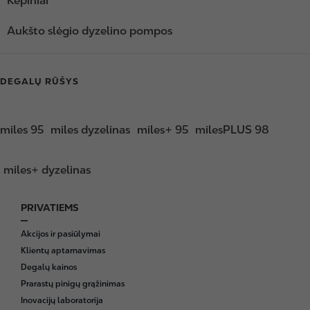
Kepiniai
Aukšto slėgio dyzelino pompos
DEGALŲ RŪŠYS
miles 95
miles dyzelinas
miles+ 95
milesPLUS 98
miles+ dyzelinas
PRIVATIEMS
F
o
Akcijos ir pasiūlymai
o
Klientų aptarnavimas
t
Degalų kainos
e
Prarastų pinigų grąžinimas
r
Inovacijų laboratorija