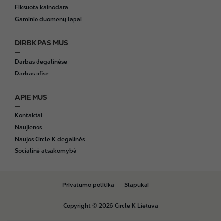
Fiksuota kainodara
Gaminio duomenų lapai
DIRBK PAS MUS
Darbas degalinėse
Darbas ofise
APIE MUS
Kontaktai
Naujienos
Naujos Circle K degalinės
Socialinė atsakomybė
B
Privatumo politika
Slapukai
o
t
Copyright © 2026 Circle K Lietuva
t
o