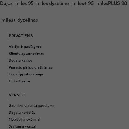
Dujos
miles 95
miles dyzelinas
miles+ 95
milesPLUS 98
miles+ dyzelinas
PRIVATIEMS
F
o
Akcijos ir pasiūlymai
o
Klientų aptarnavimas
t
Degalų kainos
e
Prarastų pinigų grąžinimas
r
Inovacijų laboratorija
Circle K extra
VERSLUI
Gauti individualų pasiūlymą
Degalų kortelės
Mobilieji mokėjimai
Savitarna verslui