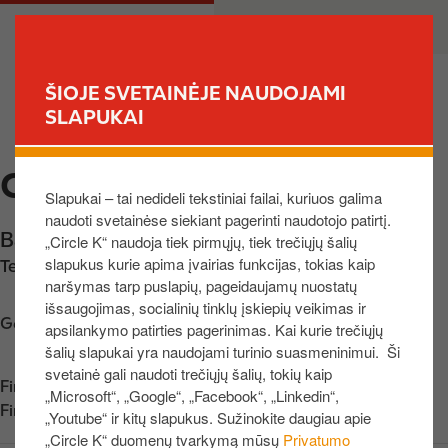
P
M
PRIVATE
BUSINESS
e
a
r
i
e
n
ŠIOJE SVETAINĖJE NAUDOJAMI
i
n
SLAPUKAI
FIND YOUR STORE
t
a
i
v
CIRCLE K BALTUPIAI
į
i
Slapukai – tai nedideli tekstiniai failai, kuriuos galima
p
g
naudoti svetainėse siekiant pagerinti naudotojo patirtį.
a
a
Baltupio g. 10
,
Vilnius
,
08303
,
LT
„Circle K“ naudoja tiek pirmųjų, tiek trečiųjų šalių
g
t
slapukus kurie apima įvairias funkcijas, tokias kaip
Telefono nr.:
+37068718173
r
i
naršymas tarp puslapių, pageidaujamų nuostatų
i
o
išsaugojimas, socialinių tinklų įskiepių veikimas ir
n
n
Get directions
apsilankymo patirties pagerinimas. Kai kurie trečiųjų
d
šalių slapukai yra naudojami turinio suasmeninimui. Ši
i
svetainė gali naudoti trečiųjų šalių, tokių kaip
Find us on
App Store
„Microsoft“, „Google“, „Facebook“, „Linkedin“,
n
Find us on
Google Play
„Youtube“ ir kitų slapukus. Sužinokite daugiau apie
į
„Circle K“ duomenų tvarkymą mūsų
Privatumo
t