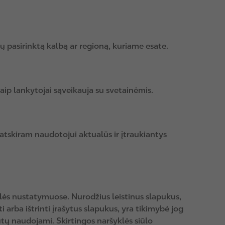
ūsų pasirinktą kalbą ar regioną, kuriame esate.
aip lankytojai sąveikauja su svetainėmis.
atskiram naudotojui aktualūs ir įtraukiantys
klės nustatymuose. Nurodžius leistinus slapukus,
i arba ištrinti įrašytus slapukus, yra tikimybė jog
ūtų naudojami. Skirtingos naršyklės siūlo