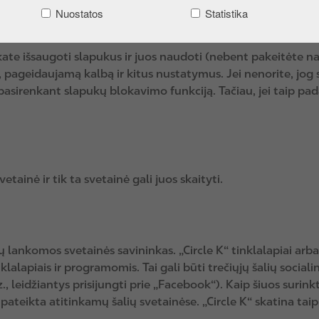
Nuostatos
Statistika
Jūs turite suteikti leidimą pasirinktų tipų slapukams narš
te išsaugoti slapukus ir juos naudoti (nebent pakeitėte n
, pageidaujamą kalbą ir kitus nustatymus. Jei nenorite, jog
irenkant slapukų blokavimo funkciją. Tačiau, jei taip pada
ainė ir tik ta svetainė gali juos skaityti.
ūsų lankomos svetainės savininkas. „Circle K“ tinklalapiai ar
alapiais ir programomis. Tai gali būti trečiųjų šalių socialin
vz., leidžiantys prisijungti prie „Facebook“). Kaip šiuos suri
 pateikta atitinkamų šalių svetainėse. „Circle K“ skatina taip