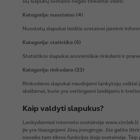
šių slapukų svetainė negali tinkamai veikti.
Kategorija: nuostatos (4)
Nuostatų slapukai leidžia svetainei įsiminti inform
Kategorija: statistika (6)
Statistikos slapukai anonimiškai rinkdami ir pran
Kategorija: rinkodara (33)
Rinkodaros slapukai naudojami lankytojų veiklai į
skelbimai, kurie yra vertingesni leidėjams ir treči
Kaip valdyti slapukus?
Lankydamiesi interneto svetainėje www.circlek.lt 
jie yra išsaugojami Jūsų įrenginyje. Jūs galite ištr
neveiks tam tikros funkcijos šioje svetainėje. Tai