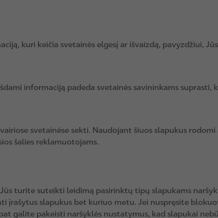
aciją, kuri keičia svetainės elgesį ar išvaizdą, pavyzdžiui, J
ešdami informaciją padeda svetainės savininkams suprasti, k
vairiose svetainėse sekti. Naudojant šiuos slapukus rodomi 
osios šalies reklamuotojams.
Jūs turite suteikti leidimą pasirinktų tipų slapukams naršy
inti įrašytus slapukus bet kuriuo metu. Jei nuspręsite blokuot
p pat galite pakeisti naršyklės nustatymus, kad slapukai neb