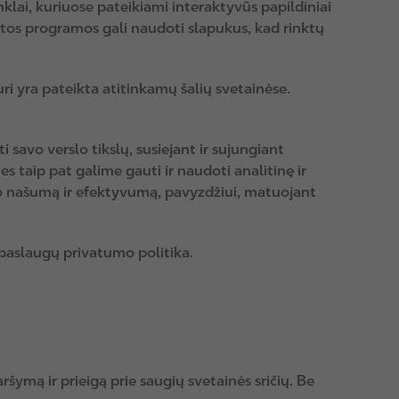
inklai, kuriuose pateikiami interaktyvūs papildiniai
a kitos programos gali naudoti slapukus, kad rinktų
ri yra pateikta atitinkamų šalių svetainėse.
 savo verslo tikslų, susiejant ir sujungiant
 taip pat galime gauti ir naudoti analitinę ir
inio našumą ir efektyvumą, pavyzdžiui, matuojant
 paslaugų privatumo politika.
ršymą ir prieigą prie saugių svetainės sričių. Be