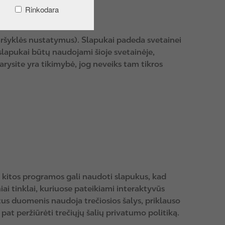
Rinkodara
yklės nustatymuose.
aršyklės nustatymus). Slapukai padeda svetainei
 slapukai būtų naudojami šioje svetainėje,
rysite yra tikimybė, jog neveiks tam tikros
ba kitos programos gali naudoti slapukus, kad
iai tinklai, kuriuose pateikiami interaktyvūs
nktus duomenis naudoja trečiosios šalys, priklauso
 pat peržiūrėti trečiųjų šalių privatumo politiką.