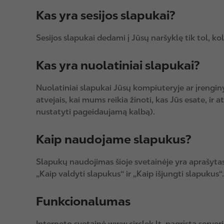
Kas yra sesijos slapukai?
Sesijos slapukai dedami į Jūsų naršyklę tik tol, ko
Kas yra nuolatiniai slapukai?
Nuolatiniai slapukai Jūsų kompiuteryje ar įrenginy
atvejais, kai mums reikia žinoti, kas Jūs esate, i
nustatyti pageidaujamą kalbą).
Kaip naudojame slapukus?
Slapukų naudojimas šioje svetainėje yra aprašytas 
„Kaip valdyti slapukus“ ir „Kaip išjungti slapukus“.
Funkcionalumas
Interneto svetainė www.circlek.lt pagrįsta serveri