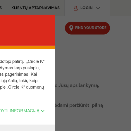
S
KLIENTŲ APTARNAVIMAS
LOGIN
FIND YOUR STORE
UTOMOBILIUI
TVARUMAS
dotojo patirtį. „Circle K“
aršymas tarp puslapių,
ies pagerinimas. Kai
ųjų šalių, tokių kaip
i prisiminti informaciją apie Jūsų apsilankymą,
 apie „Circle K“ duomenų
ms naudingesnė.
klalapius ar procesus. Norėdami peržiūrėti pilną
DYTI INFORMACIJĄ