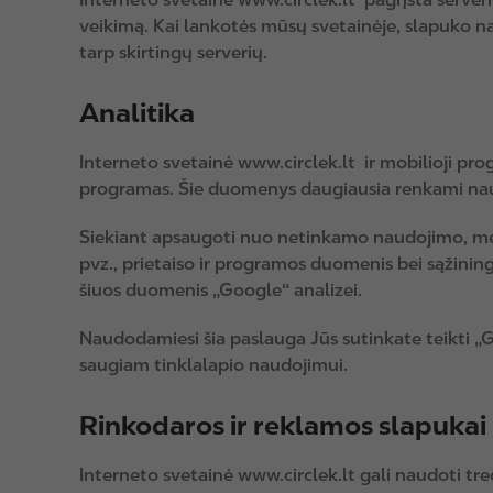
veikimą. Kai lankotės mūsų svetainėje, slapuko naud
tarp skirtingų serverių.
Analitika
Interneto svetainė www.circlek.lt ir mobilioji pr
programas. Šie duomenys daugiausia renkami naud
Siekiant apsaugoti nuo netinkamo naudojimo, mes 
pvz., prietaiso ir programos duomenis bei sąžining
šiuos duomenis „Google“ analizei.
Naudodamiesi šia paslauga Jūs sutinkate teikti „
saugiam tinklalapio naudojimui.
Rinkodaros ir reklamos slapukai
Interneto svetainė www.circlek.lt gali naudoti tre