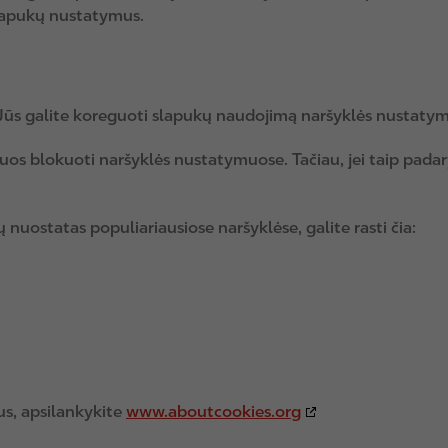
slapukų nustatymus.
Jūs galite koreguoti slapukų naudojimą naršyklės nustaty
juos blokuoti naršyklės nustatymuose. Tačiau, jei taip padar
 nuostatas populiariausiose naršyklėse, galite rasti čia:
us, apsilankykite
www.aboutcookies.org