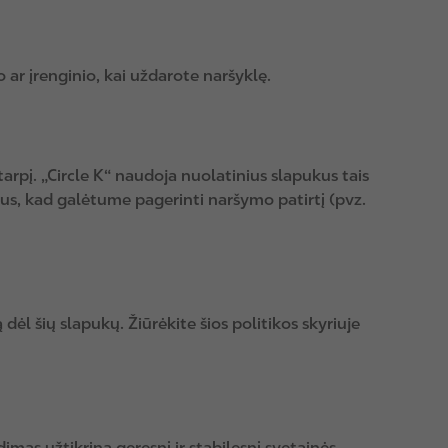
o ar įrenginio, kai uždarote naršyklę.
arpį. „Circle K“ naudoja nuolatinius slapukus tais
ktus, kad galėtume pagerinti naršymo patirtį (pvz.
ėl šių slapukų. Žiūrėkite šios politikos skyriuje
imas užtikrina geresnį ir stabilesnį svetainės