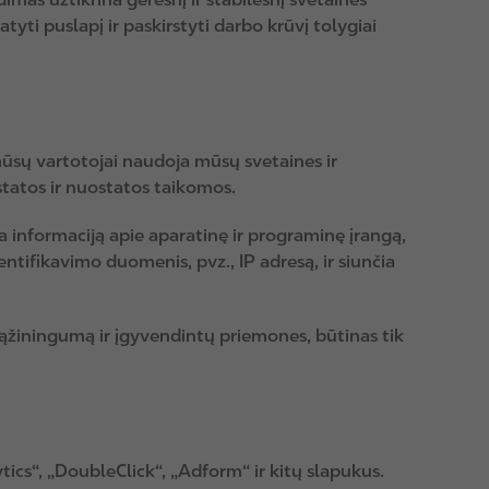
yti puslapį ir paskirstyti darbo krūvį tolygiai
mūsų vartotojai naudoja mūsų svetaines ir
tatos ir nuostatos taikomos.
informaciją apie aparatinę ir programinę įrangą,
ntifikavimo duomenis, pvz., IP adresą, ir siunčia
sąžiningumą ir įgyvendintų priemones, būtinas tik
tics“, „DoubleClick“, „Adform“ ir kitų slapukus.