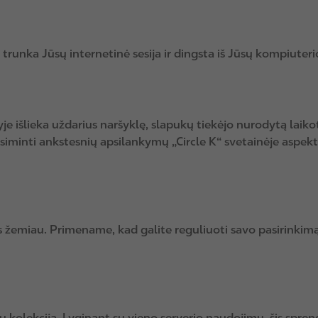
l trunka Jūsų internetinė sesija ir dingsta iš Jūsų kompiuteri
je išlieka uždarius naršyklę, slapukų tiekėjo nurodytą laikot
r atsiminti ankstesnių apsilankymų „Circle K“ svetainėje aspe
žemiau. Primename, kad galite reguliuoti savo pasirinkimą d
ų kolekcija. Lyginant su vieno serverio naudojimu, šis sprend