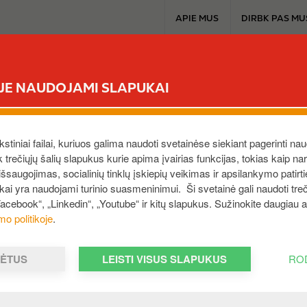
T
APIE MUS
DIRBK PAS MU
o
p
m
CIRCLE K EXTRA
MŪSŲ PRODUKTAI
A
e
ĖJE NAUDOJAMI SLAPUKAI
n
u
ekstiniai failai, kuriuos galima naudoti svetainėse siekiant pagerinti nau
ek trečiųjų šalių slapukus kurie apima įvairias funkcijas, tokias kaip n
saugojimas, socialinių tinklų įskiepių veikimas ir apsilankymo patirt
ukai yra naudojami turinio suasmeninimui. Ši svetainė gali naudoti treči
sų naršyklę apsilankius mūsų svetainėje. Tai padeda svetaine
Facebook“, „Linkedin“, „Youtube“ ir kitų slapukus. Sužinokite daugiau
 gali palengvinti Jūsų kitą apsilankymą, o svetainė bus Ju
mo politikoje
.
enį. Pagrindinė jų paskirtis – patobulinti/leisti naudoti tin
MĖTUS
LEISTI VISUS SLAPUKUS
RO
lt vartotojams, spauskite
čia
.