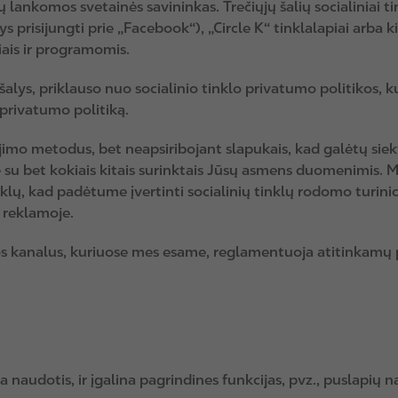
sų lankomos svetainės savininkas. Trečiųjų šalių socialiniai t
ntys prisijungti prie „Facebook“), „Circle K“ tinklalapiai arb
iais ir programomis.
alys, priklauso nuo socialinio tinklo privatumo politikos, ku
ų privatumo politiką.
ėjimo metodus, bet neapsiribojant slapukais, kad galėtų siekti
u bet kokiais kitais surinktais Jūsų asmens duomenimis. Mes
ų tinklų, kad padėtume įvertinti socialinių tinklų rodomo tur
 reklamoje.
aidos kanalus, kuriuose mes esame, reglamentuoja atitinkamų
 naudotis, ir įgalina pagrindines funkcijas, pvz., puslapių na