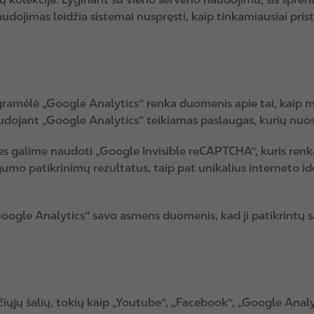
ojimas leidžia sistemai nuspręsti, kaip tinkamiausiai pristat
ogramėlė „Google Analytics“ renka duomenis apie tai, kaip 
ojant „Google Analytics“ teikiamas paslaugas, kurių nuos
galime naudoti „Google Invisible reCAPTCHA“, kuris renka 
umo patikrinimų rezultatus, taip pat unikalius interneto ide
Google Analytics“ savo asmens duomenis, kad ji patikrintų 
čiųjų šalių, tokių kaip „Youtube“, „Facebook“, „Google Analy