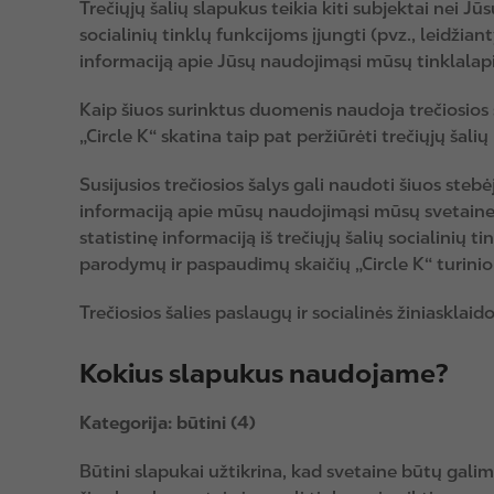
Trečiųjų šalių slapukus teikia kiti subjektai nei Jū
socialinių tinklų funkcijoms įjungti (pvz., leidžia
informaciją apie Jūsų naudojimąsi mūsų tinklalap
Kaip šiuos surinktus duomenis naudoja trečiosios š
„Circle K“ skatina taip pat peržiūrėti trečiųjų šali
Susijusios trečiosios šalys gali naudoti šiuos steb
informaciją apie mūsų naudojimąsi mūsų svetaine s
statistinę informaciją iš trečiųjų šalių socialini
parodymų ir paspaudimų skaičių „Circle K“ turinio
Trečiosios šalies paslaugų ir socialinės žiniaskl
Kokius slapukus naudojame?
Kategorija: būtini (4)
Būtini slapukai užtikrina, kad svetaine būtų galima