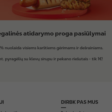
galinės atidarymo proga pasiūlymai
% nuolaida visiems karštiems gėrimams ir dešrainiams.
t. pyragėlių su klevų sirupu ir pekano riešutais - tik 1€!
UI
DIRBK PAS MUS