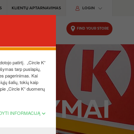
S
KLIENTŲ APTARNAVIMAS
LOGIN
FIND YOUR STORE
UTOMOBILIUI
TVARUMAS
dotojo patirtį. „Circle K“
aršymas tarp puslapių,
ies pagerinimas. Kai
ųjų šalių, tokių kaip
 apie „Circle K“ duomenų
IŪLYMAI
DYTI INFORMACIJĄ