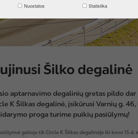
Nuostatos
Statistika
ujinusi Šilko degalinė
io aptarnavimo degalinių gretas pildo dar 
cle K Šilkas degalinė, įsikūrusi Varnių g. 46
tidarymo proga turime puikių pasiūlymų!
iūlymai galioja tik Circle K Šilkas degalinėje iki kovo 15 d. 