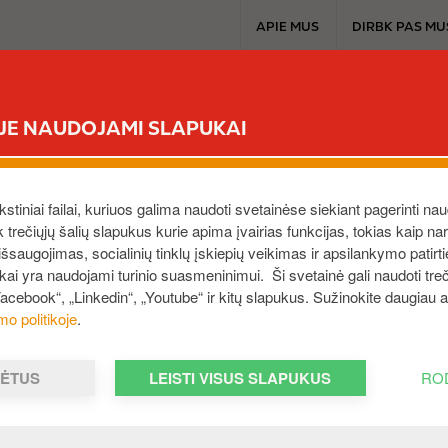
T
APIE MUS
DIRBK PAS MU
o
p
m
CIRCLE K EXTRA
MŪSŲ PRODUKTAI
A
e
ĖJE NAUDOJAMI SLAPUKAI
n
u
ekstiniai failai, kuriuos galima naudoti svetainėse siekiant pagerinti nau
ek trečiųjų šalių slapukus kurie apima įvairias funkcijas, tokias kaip n
saugojimas, socialinių tinklų įskiepių veikimas ir apsilankymo patirt
ukai yra naudojami turinio suasmeninimui. Ši svetainė gali naudoti treči
Facebook“, „Linkedin“, „Youtube“ ir kitų slapukus. Sužinokite daugiau
mo politikoje
.
ARYMO PAS
MĖTUS
LEISTI VISUS SLAPUKUS
RO