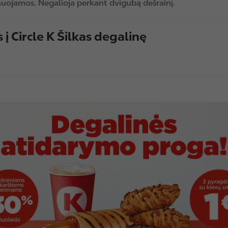
ojamos. Negalioja perkant dvigubą dešrainį.
į Circle K Šilkas degalinę