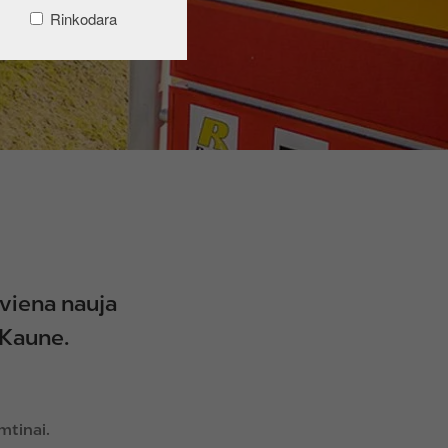
Rinkodara
viena nauja
, Kaune.
imtinai.