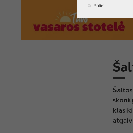
Būtini
u
r
i
n
į
Šal
Šaltos
skonių
klasik
atgaiv