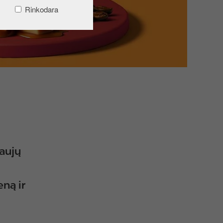
Rinkodara
naujų
ną ir