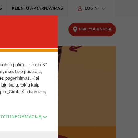
S
KLIENTŲ APTARNAVIMAS
LOGIN
FIND YOUR STORE
UTOMOBILIUI
TVARUMAS
dotojo patirtį. „Circle K“
aršymas tarp puslapių,
ies pagerinimas. Kai
ųjų šalių, tokių kaip
 apie „Circle K“ duomenų
DYTI INFORMACIJĄ