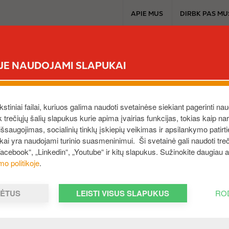
T
APIE MUS
DIRBK PAS MU
o
p
m
CIRCLE K EXTRA
MŪSŲ PRODUKTAI
A
e
ĖJE NAUDOJAMI SLAPUKAI
n
u
ekstiniai failai, kuriuos galima naudoti svetainėse siekiant pagerinti nau
ek trečiųjų šalių slapukus kurie apima įvairias funkcijas, tokias kaip n
saugojimas, socialinių tinklų įskiepių veikimas ir apsilankymo patirt
ukai yra naudojami turinio suasmeninimui. Ši svetainė gali naudoti treči
Facebook“, „Linkedin“, „Youtube“ ir kitų slapukus. Sužinokite daugiau
mo politikoje
.
MĖTUS
LEISTI VISUS SLAPUKUS
RO