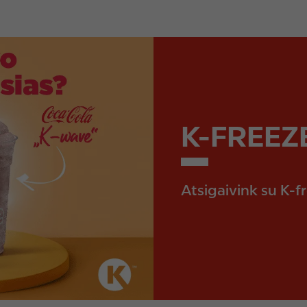
K-FREEZ
Atsigaivink su K-f