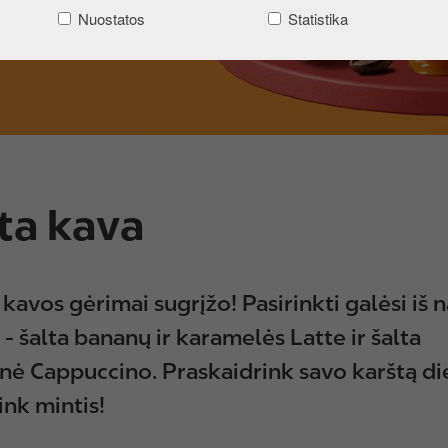
Nuostatos
Statistika
ta kava
 kavos gėrimai sugrįžo! Pasirinkti galėsi iš 
 - šalta bananų ir karamelės Latte ir šalta
inė Cappuccino. Praskaidrink savo karštą die
ink mintis!