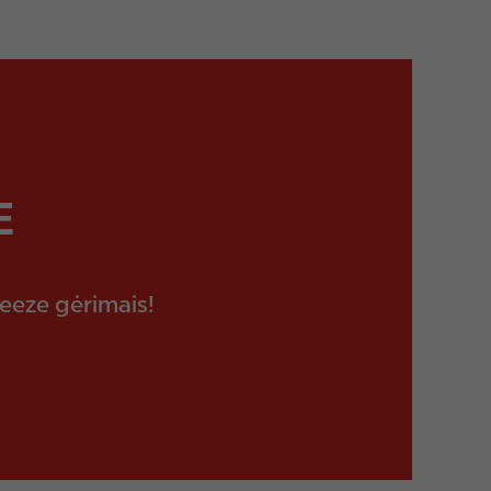
E
reeze gėrimais!