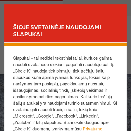
P
M
PRIVATE
BUSINESS
e
a
r
i
e
n
ŠIOJE SVETAINĖJE NAUDOJAMI
i
n
SLAPUKAI
FIND YOUR STORE
t
a
i
v
Apkeptas dešrainis su šonine ir
į
i
Slapukai – tai nedideli tekstiniai failai, kuriuos galima
sūriu
p
g
naudoti svetainėse siekiant pagerinti naudotojo patirtį.
a
a
„Circle K“ naudoja tiek pirmųjų, tiek trečiųjų šalių
g
t
slapukus kurie apima įvairias funkcijas, tokias kaip
I
r
i
naršymas tarp puslapių, pageidaujamų nuostatų
m
i
o
išsaugojimas, socialinių tinklų įskiepių veikimas ir
a
n
n
apsilankymo patirties pagerinimas. Kai kurie trečiųjų
g
d
šalių slapukai yra naudojami turinio suasmeninimui. Ši
e
i
svetainė gali naudoti trečiųjų šalių, tokių kaip
„Microsoft“, „Google“, „Facebook“, „Linkedin“,
n
„Youtube“ ir kitų slapukus. Sužinokite daugiau apie
į
„Circle K“ duomenų tvarkymą mūsų
Privatumo
t