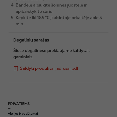
Bandelę apsukite šoninės juostele ir
apibarstykite sūriu.
Kepkite iki 185 °C įkaitintoje orkaitėje apie 5
min.
Degalinių sąrašas
Šiose degalinėse prekiaujame šaldytais
gaminiais.
F
Saldyti produktai_adresai.pdf
i
l
e
PRIVATIEMS
F
o
Akcijos ir pasiūlymai