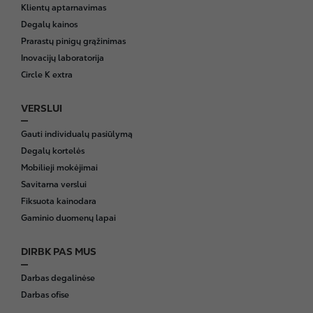
o
Klientų aptarnavimas
t
Degalų kainos
e
Prarastų pinigų grąžinimas
r
Inovacijų laboratorija
Circle K extra
VERSLUI
Gauti individualų pasiūlymą
Degalų kortelės
Mobilieji mokėjimai
Savitarna verslui
Fiksuota kainodara
Gaminio duomenų lapai
DIRBK PAS MUS
Darbas degalinėse
Darbas ofise