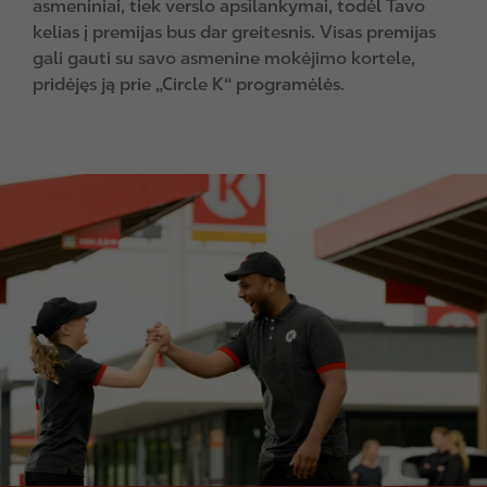
asmeniniai, tiek verslo apsilankymai, todėl Tavo
kelias į premijas bus dar greitesnis. Visas premijas
gali gauti su savo asmenine mokėjimo kortele,
pridėjęs ją prie „Circle K“ programėlės.
I
m
a
g
e