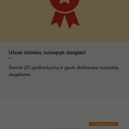
Užsuk dažniau, sutaupyk daugiau!
Surink 20 apsilankymų ir gauk didžiausią nuolaidą
degalams.
I
m