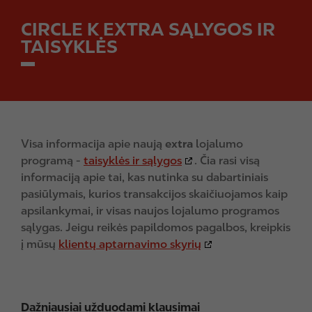
CIRCLE K EXTRA SĄLYGOS IR
TAISYKLĖS
Visa informacija apie naują
extra
lojalumo
programą -
taisyklės ir sąlygos
. Čia rasi visą
informaciją apie tai, kas nutinka su dabartiniais
pasiūlymais, kurios transakcijos skaičiuojamos kaip
apsilankymai, ir visas naujos lojalumo programos
sąlygas. Jeigu reikės papildomos pagalbos, kreipkis
į mūsų
klientų aptarnavimo skyrių
Dažniausiai užduodami klausimai