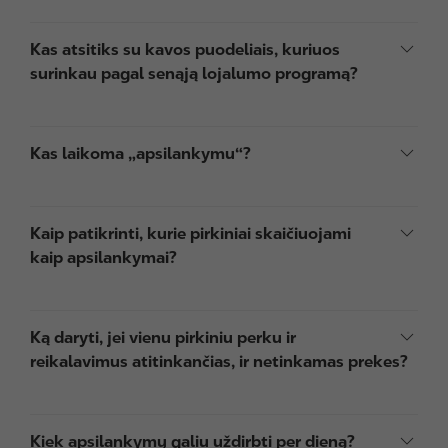
Kas atsitiks su kavos puodeliais, kuriuos
surinkau pagal senąją lojalumo programą?
Kas laikoma „apsilankymu“?
Kaip patikrinti, kurie pirkiniai skaičiuojami
kaip apsilankymai?
Ką daryti, jei vienu pirkiniu perku ir
reikalavimus atitinkančias, ir netinkamas prekes?
Kiek apsilankymų galiu uždirbti per dieną?