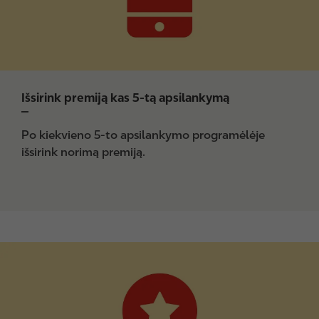
Išsirink premiją kas 5-tą apsilankymą
Po kiekvieno 5-to apsilankymo programėlėje
išsirink norimą premiją.
I
m
a
g
e