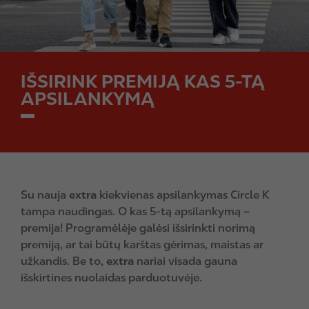
IŠSIRINK PREMIJĄ KAS 5-TĄ
APSILANKYMĄ
Su nauja
extra
kiekvienas apsilankymas Circle K
tampa naudingas. O kas 5-tą apsilankymą –
premija! Programėlėje galėsi išsirinkti norimą
premiją, ar tai būtų karštas gėrimas, maistas ar
užkandis. Be to,
extra
nariai visada gauna
išskirtines nuolaidas parduotuvėje.