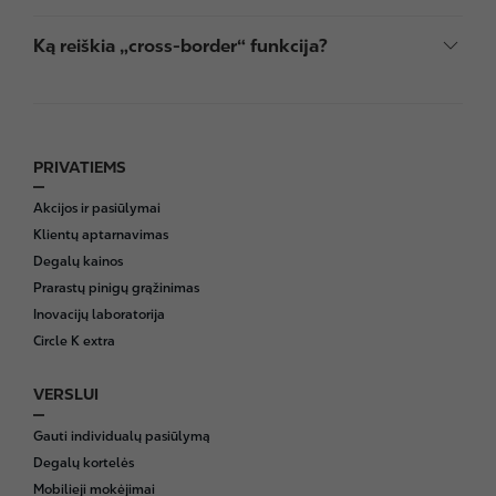
Ką reiškia „cross-border“ funkcija?
PRIVATIEMS
F
o
Akcijos ir pasiūlymai
o
Klientų aptarnavimas
t
Degalų kainos
e
Prarastų pinigų grąžinimas
r
Inovacijų laboratorija
Circle K extra
VERSLUI
Gauti individualų pasiūlymą
Degalų kortelės
Mobilieji mokėjimai