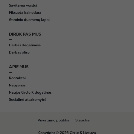
Savitarna verslui
Fiksuota kainodara
Gaminio duomenų lapai
DIRBK PAS MUS
Darbas degalinėse
Darbas ofise
APIE MUS
Kontaktai
Naujienos
Naujos Circle K degalinės
Socialinė atsakomybė
B
Privatumo politika
Slapukai
o
t
Copyright © 2026 Circle K Lietuva