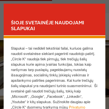
P
M
PRIVATE
BUSINESS
e
a
r
i
e
n
ŠIOJE SVETAINĖJE NAUDOJAMI
i
n
SLAPUKAI
FIND YOUR STORE
t
a
i
v
I
į
i
Slapukai – tai nedideli tekstiniai failai, kuriuos galima
m
p
g
naudoti svetainėse siekiant pagerinti naudotojo patirtį.
a
a
a
„Circle K“ naudoja tiek pirmųjų, tiek trečiųjų šalių
g
g
t
slapukus kurie apima įvairias funkcijas, tokias kaip
e
r
i
naršymas tarp puslapių, pageidaujamų nuostatų
i
o
išsaugojimas, socialinių tinklų įskiepių veikimas ir
n
n
apsilankymo patirties pagerinimas. Kai kurie trečiųjų
d
šalių slapukai yra naudojami turinio suasmeninimui. Ši
i
svetainė gali naudoti trečiųjų šalių, tokių kaip
„Microsoft“, „Google“, „Facebook“, „Linkedin“,
n
„Youtube“ ir kitų slapukus. Sužinokite daugiau apie
į
„Circle K“ duomenų tvarkymą mūsų
Privatumo
t