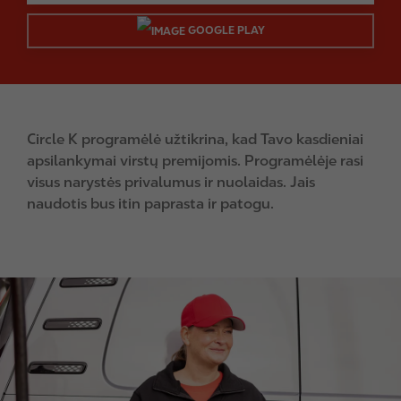
GOOGLE PLAY
Circle K programėlė užtikrina, kad Tavo kasdieniai
apsilankymai virstų premijomis. Programėlėje rasi
visus narystės privalumus ir nuolaidas. Jais
naudotis bus itin paprasta ir patogu.
I
m
a
g
e