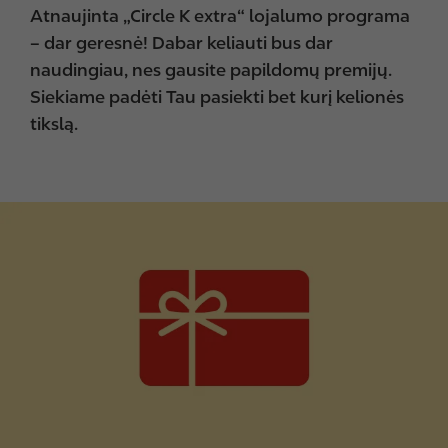
Atnaujinta „Circle K extra“ lojalumo programa
– dar geresnė! Dabar keliauti bus dar
naudingiau, nes gausite papildomų premijų.
Siekiame padėti Tau pasiekti bet kurį kelionės
tikslą.
I
m
a
g
e