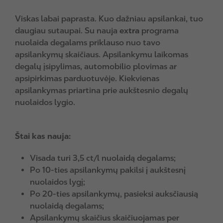
Viskas labai paprasta. Kuo dažniau apsilankai, tuo
daugiau sutaupai. Su nauja
extra
programa
nuolaida degalams priklauso nuo tavo
apsilankymų skaičiaus. Apsilankymu laikomas
degalų įsipylimas, automobilio plovimas ar
apsipirkimas parduotuvėje. Kiekvienas
apsilankymas priartina prie aukštesnio degalų
nuolaidos lygio.
Štai kas nauja:
Visada turi 3,5 ct/l nuolaidą degalams;
Po 10-ties apsilankymų pakilsi į aukštesnį
nuolaidos lygį;
Po 20-ties apsilankymų, pasieksi auksčiausią
nuolaidą degalams
;
Apsilankymų skaičius skaičiuojamas per