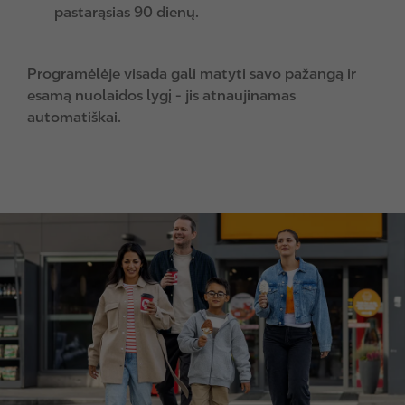
pastarąsias 90 dienų.
Programėlėje visada gali matyti savo pažangą ir
esamą nuolaidos lygį - jis atnaujinamas
automatiškai.
I
m
a
g
e