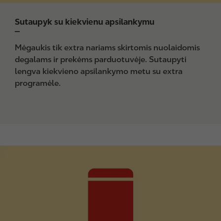
Sutaupyk su kiekvienu apsilankymu
Mėgaukis tik extra nariams skirtomis nuolaidomis
degalams ir prekėms parduotuvėje. Sutaupyti
lengva kiekvieno apsilankymo metu su extra
programėle.
I
m
a
g
e