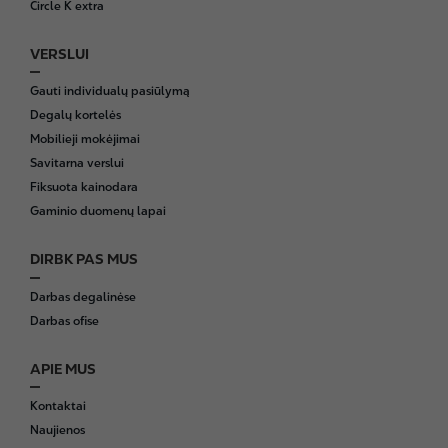
Circle K extra
VERSLUI
Gauti individualų pasiūlymą
Degalų kortelės
Mobilieji mokėjimai
Savitarna verslui
Fiksuota kainodara
Gaminio duomenų lapai
DIRBK PAS MUS
Darbas degalinėse
Darbas ofise
APIE MUS
Kontaktai
Naujienos