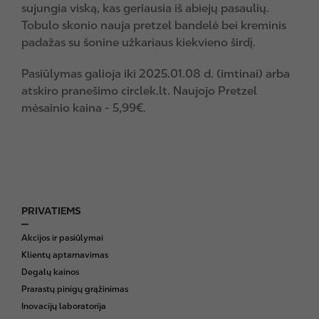
sujungia viską, kas geriausia iš abiejų pasaulių.
Tobulo skonio nauja pretzel bandelė bei kreminis
padažas su šonine užkariaus kiekvieno širdį.
Pasiūlymas galioja iki 2025.01.08 d. (imtinai) arba
atskiro pranešimo circlek.lt. Naujojo Pretzel
mėsainio kaina - 5,99€.
PRIVATIEMS
F
o
Akcijos ir pasiūlymai
o
Klientų aptarnavimas
t
Degalų kainos
e
Prarastų pinigų grąžinimas
r
Inovacijų laboratorija