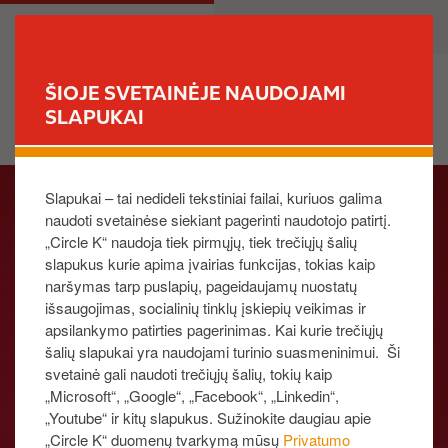
P
M
PRIVATE
BUSINESS
e
a
r
i
e
n
ŠIOJE SVETAINĖJE NAUDOJAMI
i
n
SLAPUKAI
FIND YOUR STORE
t
a
i
v
I
į
i
Slapukai – tai nedideli tekstiniai failai, kuriuos galima
m
p
g
naudoti svetainėse siekiant pagerinti naudotojo patirtį.
a
a
a
„Circle K“ naudoja tiek pirmųjų, tiek trečiųjų šalių
g
g
t
slapukus kurie apima įvairias funkcijas, tokias kaip
e
r
i
naršymas tarp puslapių, pageidaujamų nuostatų
i
o
išsaugojimas, socialinių tinklų įskiepių veikimas ir
n
n
apsilankymo patirties pagerinimas. Kai kurie trečiųjų
d
šalių slapukai yra naudojami turinio suasmeninimui. Ši
i
svetainė gali naudoti trečiųjų šalių, tokių kaip
„Microsoft“, „Google“, „Facebook“, „Linkedin“,
n
„Youtube“ ir kitų slapukus. Sužinokite daugiau apie
į
„Circle K“ duomenų tvarkymą mūsų
Privatumo
t