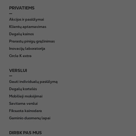
PRIVATIEMS
F
o
Akcijos ir pasiūlymai
o
Klientų aptarnavimas
t
Degalų kainos
e
Prarastų pinigų grąžinimas
r
Inovacijų laboratorija
Circle K extra
VERSLUI
Gauti individualų pasiūlymą
Degalų kortelės
Mobilieji mokėjimai
Savitarna verslui
Fiksuota kainodara
Gaminio duomenų lapai
DIRBK PAS MUS