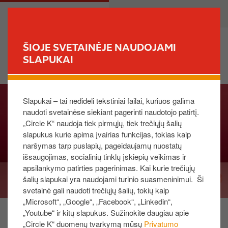
P
M
PRIVATE
BUSINESS
e
a
r
i
e
n
ŠIOJE SVETAINĖJE NAUDOJAMI
i
n
SLAPUKAI
FIND YOUR STORE
t
a
i
v
I
į
i
Slapukai – tai nedideli tekstiniai failai, kuriuos galima
m
p
g
naudoti svetainėse siekiant pagerinti naudotojo patirtį.
a
a
a
„Circle K“ naudoja tiek pirmųjų, tiek trečiųjų šalių
g
g
t
slapukus kurie apima įvairias funkcijas, tokias kaip
e
r
i
naršymas tarp puslapių, pageidaujamų nuostatų
i
o
išsaugojimas, socialinių tinklų įskiepių veikimas ir
n
n
apsilankymo patirties pagerinimas. Kai kurie trečiųjų
d
šalių slapukai yra naudojami turinio suasmeninimui. Ši
i
svetainė gali naudoti trečiųjų šalių, tokių kaip
„Microsoft“, „Google“, „Facebook“, „Linkedin“,
n
„Youtube“ ir kitų slapukus. Sužinokite daugiau apie
į
Tobulai traškus!
„Circle K“ duomenų tvarkymą mūsų
Privatumo
t