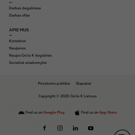
Darbas degalinėse
Darbas ofise
APIE MUS
Kontaktai
Naujienos
Naujos Circle K degalinės
Socialinė atsakomybė
B
Privatumo politika
Slapukai
o
t
Copyright © 2026 Circle K Lietuva
t
o
m
Find us on
Google Play
Find us on
App Store