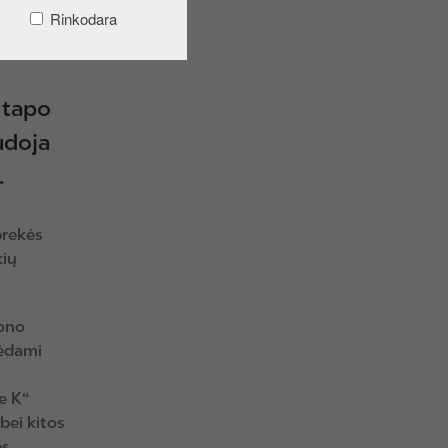
Rinkodara
i tapo
udoja
.
prekės
kių
iono
rėdami
e K“
bei kitos
ės