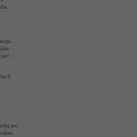
mža.
 augs
joje.
je“, –
rbs 5
rijų jau
ncipas