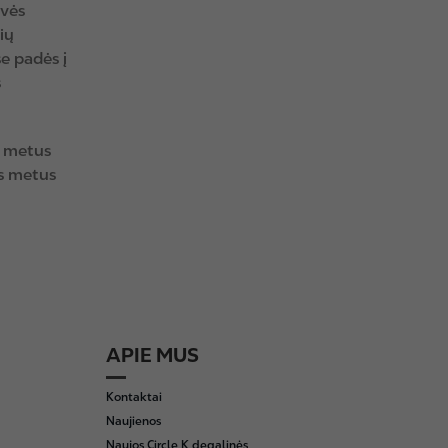
dvės
ių
e padės į
s
r metus
os metus
APIE MUS
Kontaktai
Naujienos
Naujos Circle K degalinės