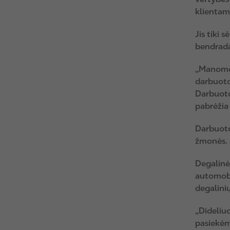
klientam
Jis tiki
bendrada
„Manome,
darbuotoj
Darbuoto
pabrėžia 
Darbuotoj
žmonės.
Degalinė
automobil
degalinių
„Dideliuo
pasiekėm