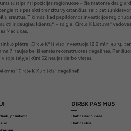
mums sustiprinti pozicijas regionuose – čia matome daug er
stengiantis pasiekti tranzitu vykstančius, taip pat sunkiasvor
lių srautus. Tikimės, kad papildomos investicijos regionuos
raukti ir daugiau klientų“, – teigia „Circle K Lietuva“ vadova
as Mačiukas.
tinklo plėtrą „Circle K“ iš viso investuoja 12,2 mln. eurų, pe
ama 7 naujas bei iš esmės rekonstruotas degalines. Per šiu
“ visoje šalyje įkūrė 52 naujas darbo vietas.
sėkmės "Circle K Kupiškis" degalinei!
UI
DIRBK PAS MUS
idualų pasiūlymą
Darbas degalinėse
telės
Darbas ofise
okėjimai