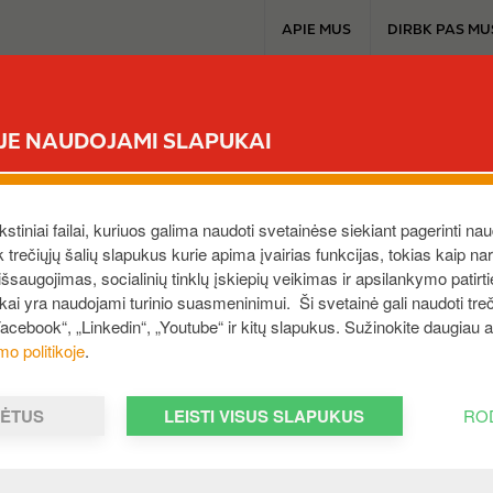
T
APIE MUS
DIRBK PAS MU
o
p
m
CIRCLE K EXTRA
MŪSŲ PRODUKTAI
A
e
ĖJE NAUDOJAMI SLAPUKAI
n
u
ekstiniai failai, kuriuos galima naudoti svetainėse siekiant pagerinti nau
ek trečiųjų šalių slapukus kurie apima įvairias funkcijas, tokias kaip n
saugojimas, socialinių tinklų įskiepių veikimas ir apsilankymo patirt
3
ukai yra naudojami turinio suasmeninimui. Ši svetainė gali naudoti treči
iškio degalinė
Facebook“, „Linkedin“, „Youtube“ ir kitų slapukus. Sužinokite daugiau
mo politikoje
.
rjanta“ tapo „Circle K
MĖTUS
LEISTI VISUS SLAPUKUS
RO
imi