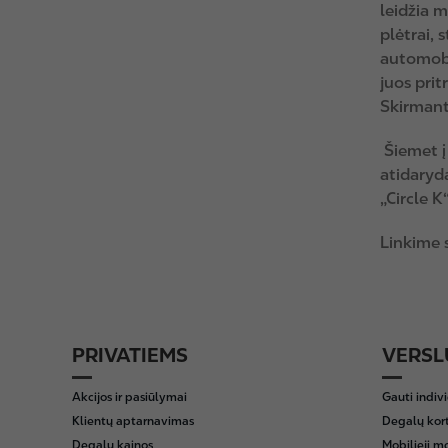
leidžia 
plėtrai, 
automobi
juos prit
Skirmant
Šiemet į 
atidaryd
„Circle K
Linkime 
PRIVATIEMS
VERSL
F
o
Akcijos ir pasiūlymai
Gauti indiv
o
Klientų aptarnavimas
Degalų kor
t
Degalų kainos
Mobilieji m