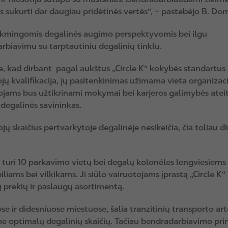
s sukurti dar daugiau pridėtinės vertės“, – pastebėjo B. Do
 sėkmingomis degalinės augimo perspektyvomis bei ilgu
rbiavimu su tarptautiniu degalinių tinklu.
 kad dirbant pagal aukštus „Circle K“ kokybės standartus
ų kvalifikacija, jų pasitenkinimas užimama vieta organizaci
jams bus užtikrinami mokymai bei karjeros galimybės ateity
degalinės savininkas.
ų skaičius pertvarkytoje degalinėje nesikeičia, čia toliau di
 turi 10 parkavimo vietų bei degalų kolonėles lengviesiems
iams bei vilkikams. Ji siūlo vairuotojams įprastą „Circle K“
 prekių ir paslaugų asortimentą.
se ir didesniuose miestuose, šalia tranzitinių transporto arte
e optimalų degalinių skaičių. Tačiau bendradarbiavimo pri