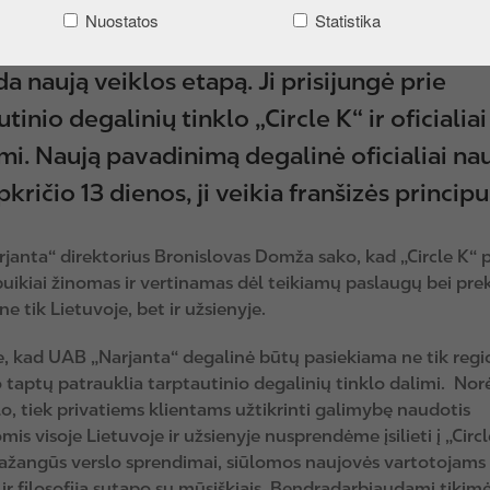
Nuostatos
Statistika
us Kupiškyje veikusi degalinė „Narjanta“
a naują veiklos etapą. Ji prisijungė prie
tinio degalinių tinklo „Circle K“ ir oficialia
imi. Naują pavadinimą degalinė oficialiai na
kričio 13 dienos, ji veikia franšizės principu
janta“ direktorius Bronislovas Domža sako, kad „Circle K“ 
puikiai žinomas ir vertinamas dėl teikiamų paslaugų bei pre
e tik Lietuvoje, bet ir užsienyje.
, kad UAB „Narjanta“ degalinė būtų pasiekiama ne tik reg
o taptų patrauklia tarptautinio degalinių tinklo dalimi. No
lo, tiek privatiems klientams užtikrinti galimybę naudotis
is visoje Lietuvoje ir užsienyje nusprendėme įsilieti į „Circl
Pažangūs verslo sprendimai, siūlomos naujovės vartotojams 
ir filosofija sutapo su mūsiškiais. Bendradarbiaudami tikim