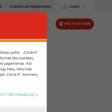
S
KLIENTŲ APTARNAVIMAS
LOGIN
FIND YOUR STORE
UTOMOBILIUI
TVARUMAS
dotojo patirtį. „Circle K“
aršymas tarp puslapių,
ies pagerinimas. Kai
ųjų šalių, tokių kaip
 apie „Circle K“ duomenų
“
DYTI INFORMACIJĄ