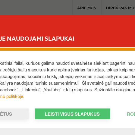
T
APIE MUS
DIRBK PAS MU
o
p
m
CIRCLE K EXTRA
MŪSŲ PRODUKTAI
A
e
ĖJE NAUDOJAMI SLAPUKAI
n
 „Circle K“ dovanų kortelė buvo pamesta
u
ekstiniai failai, kuriuos galima naudoti svetainėse siekiant pagerinti nau
 rūpestingai, kaip su grynaisiais pinigais. Jei jūsų „Circle 
ek trečiųjų šalių slapukus kurie apima įvairias funkcijas, tokias kaip n
bės už joje esančių lėšų likutį.
saugojimas, socialinių tinklų įskiepių veikimas ir apsilankymo patirt
ukai yra naudojami turinio suasmeninimui. Ši svetainė gali naudoti treči
Facebook“, „Linkedin“, „Youtube“ ir kitų slapukus. Sužinokite daugiau
mo politikoje
.
MĖTUS
LEISTI VISUS SLAPUKUS
RO