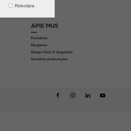
Rinkodara
APIE MUS
Kontaktai
Naujienos
Naujos Circle K degalinės
Socialinė atsakomybė