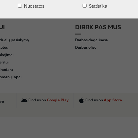
Nuostatos
Statistika
UI
DIRBK PAS MUS
idualų pasiūlymą
Darbas degalinėse
telės
Darbas ofise
okėjimai
erslui
inodara
omenų lapai
Find us on
Google Play
Find us on
App Store
uva