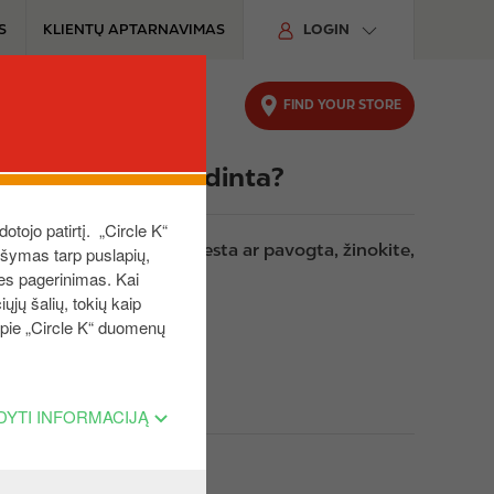
S
KLIENTŲ APTARNAVIMAS
LOGIN
FIND YOUR STORE
UTOMOBILIUI
TVARUMAS
, pavogta ar sugadinta?
dotojo patirtį. „Circle K“
K“ dovanų kortelė buvo pamesta ar pavogta, žinokite,
aršymas tarp puslapių,
ies pagerinimas. Kai
ųjų šalių, tokių kaip
 apie „Circle K“ duomenų
DYTI INFORMACIJĄ