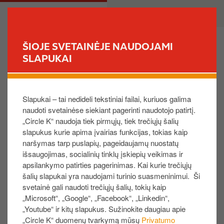
P
M
PRIVATE
BUSINESS
e
a
r
i
e
n
ŠIOJE SVETAINĖJE NAUDOJAMI
i
n
SLAPUKAI
FIND YOUR STORE
t
a
i
v
Ar reikia žinoti savo kortelės lėšų likutį?
į
i
Slapukai – tai nedideli tekstiniai failai, kuriuos galima
p
g
naudoti svetainėse siekiant pagerinti naudotojo patirtį.
a
a
Kad atliktumėte pirkimą, savo kortelės lėšų likučio
„Circle K“ naudoja tiek pirmųjų, tiek trečiųjų šalių
g
t
žinoti nereikia.
slapukus kurie apima įvairias funkcijas, tokias kaip
r
i
naršymas tarp puslapių, pageidaujamų nuostatų
i
o
Norėdami patikrinti „Circle K“ dovanų kortelės lėšų
išsaugojimas, socialinių tinklų įskiepių veikimas ir
n
n
likutį, spustelėkite
čia
ir nurodykite 19 skaitmenų
apsilankymo patirties pagerinimas. Kai kurie trečiųjų
d
šalių slapukai yra naudojami turinio suasmeninimui. Ši
„Circle K“ dovanų kortelės numerį bei įveskite 4
i
svetainė gali naudoti trečiųjų šalių, tokių kaip
skaitmenų PIN kodą. Įvedę, spustelėkite mygtuką
„Microsoft“, „Google“, „Facebook“, „Linkedin“,
n
„
Pateikti
“.
„Youtube“ ir kitų slapukus. Sužinokite daugiau apie
į
„Circle K“ duomenų tvarkymą mūsų
Privatumo
Fizinė „Circle K“ dovanų kortelė.
4 skaitmenų PIN
t