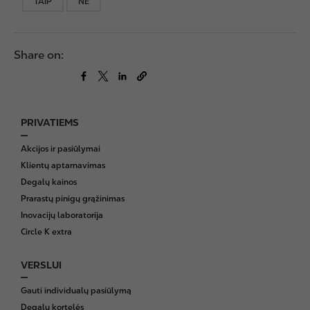
TAIP
NE
Share on:
PRIVATIEMS
F
o
Akcijos ir pasiūlymai
o
Klientų aptarnavimas
t
Degalų kainos
e
Prarastų pinigų grąžinimas
r
Inovacijų laboratorija
Circle K extra
VERSLUI
Gauti individualų pasiūlymą
Degalų kortelės