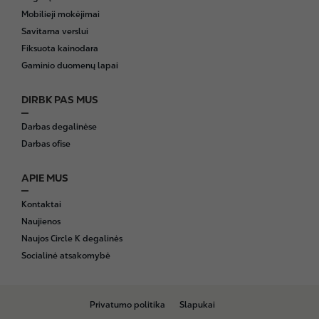
Mobilieji mokėjimai
Savitarna verslui
Fiksuota kainodara
Gaminio duomenų lapai
DIRBK PAS MUS
Darbas degalinėse
Darbas ofise
APIE MUS
Kontaktai
Naujienos
Naujos Circle K degalinės
Socialinė atsakomybė
B
Privatumo politika
Slapukai
o