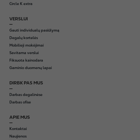
Circle K extra
VERSLUI
Gauti individualų pasiūlymą
Degalų kortelės
Mobilieji mokėjimai
Savitarna verslui
Fiksuota kainodara
Gaminio duomenų lapai
DIRBK PAS MUS
Darbas degalinėse
Darbas ofise
APIE MUS
Kontaktai
Naujienos