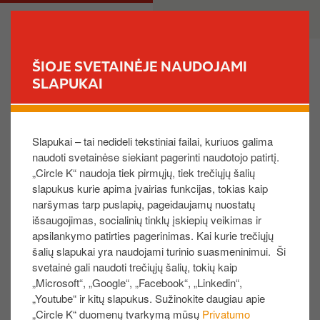
P
M
PRIVATE
BUSINESS
e
a
r
i
e
n
ŠIOJE SVETAINĖJE NAUDOJAMI
i
n
SLAPUKAI
FIND YOUR STORE
t
a
i
v
Ar „Circle K“ dovanų kortelėmis galima naudotis
į
i
automatinėse ir partnerių degalinėse?
Slapukai – tai nedideli tekstiniai failai, kuriuos galima
p
g
naudoti svetainėse siekiant pagerinti naudotojo patirtį.
a
a
„Circle K“ naudoja tiek pirmųjų, tiek trečiųjų šalių
g
t
Savo „Circle K“ dovanų kortele taip pat galite
slapukus kurie apima įvairias funkcijas, tokias kaip
r
i
naudotis INGO prekių ženklo ir automatinėse
naršymas tarp puslapių, pageidaujamų nuostatų
i
o
degalinėse (
paslauga laikinai neveikia, šiuo klausimu
išsaugojimas, socialinių tinklų įskiepių veikimas ir
n
n
dirbame
).
apsilankymo patirties pagerinimas. Kai kurie trečiųjų
d
Skaitmeninės ir fizinės „Circle K“ dovanų kortelės
šalių slapukai yra naudojami turinio suasmeninimui. Ši
i
priimamos visose šalyse, kuriose veikia „Circle K“
svetainė gali naudoti trečiųjų šalių, tokių kaip
„Microsoft“, „Google“, „Facebook“, „Linkedin“,
n
degalinės ir parduotuvės. Parduotuvių, kurios priima
„Youtube“ ir kitų slapukus. Sužinokite daugiau apie
į
„Circle K“ dovanų korteles, sąrašą rasite spustelėję šią
„Circle K“ duomenų tvarkymą mūsų
Privatumo
t
nuorodą
.