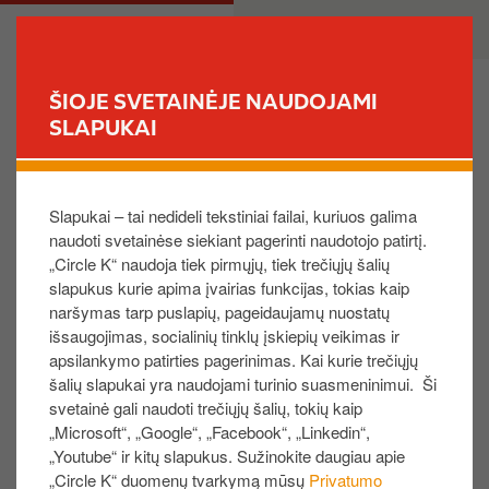
P
M
PRIVATE
BUSINESS
e
a
r
i
e
n
ŠIOJE SVETAINĖJE NAUDOJAMI
i
n
SLAPUKAI
FIND YOUR STORE
t
a
i
v
Savo pirkimų apžvalgoje nematau tam tikrų
į
i
tarptautinių pirkimų.
Slapukai – tai nedideli tekstiniai failai, kuriuos galima
p
g
naudoti svetainėse siekiant pagerinti naudotojo patirtį.
a
a
„Circle K“ naudoja tiek pirmųjų, tiek trečiųjų šalių
g
t
slapukus kurie apima įvairias funkcijas, tokias kaip
r
i
naršymas tarp puslapių, pageidaujamų nuostatų
Informacija apie pirkimus „Circle K“ ar „Routex“
i
o
išsaugojimas, socialinių tinklų įskiepių veikimas ir
tinkluose, yra matoma savitarnos svetainėje
n
n
apsilankymo patirties pagerinimas. Kai kurie trečiųjų
10 minučių laikotarpyje.
d
šalių slapukai yra naudojami turinio suasmeninimui. Ši
Jei savitarnos svetainėje nematote konkretaus
i
svetainė gali naudoti trečiųjų šalių, tokių kaip
pirkimo, tai gali būti pirkimas, atliktas
„Microsoft“, „Google“, „Facebook“, „Linkedin“,
n
neprisijungus prie tinklo „Offline režimu“
„Youtube“ ir kitų slapukus. Sužinokite daugiau apie
į
„Circle K“ duomenų tvarkymą mūsų
Privatumo
(mokami keliai, tiltai, stovėjimo aikštelės, keltai ir
t