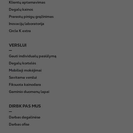
Klientų aptarnavimas
t
Degalų kainos
e
Prarastų pinigų grąžinimas
r
Inovacijų laboratorija
Circle K extra
VERSLUI
Gauti individualų pasiūlymą
Degalų kortelės
Mobilieji mokėjimai
Savitarna verslui
Fiksuota kainodara
Gaminio duomenų lapai
DIRBK PAS MUS
Darbas degalinėse
Darbas ofise