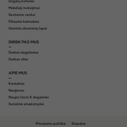
Degalų kortelės
Mobilieji mokėjimai
Savitarna verslui
Fiksuota kainodara
Gaminio duomenų lapai
DIRBK PAS MUS
Darbas degalinėse
Darbas ofise
APIE MUS
Kontaktai
Naujienos
Naujos Circle K degalinės
Socialinė atsakomybė
B
Privatumo politika
Slapukai