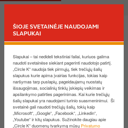
P
M
PRIVATE
BUSINESS
e
a
r
i
e
n
ŠIOJE SVETAINĖJE NAUDOJAMI
i
n
SLAPUKAI
FIND YOUR STORE
t
a
i
v
Norėčiau užblokuoti kortelę ir užsisakyti naują.
į
i
Slapukai – tai nedideli tekstiniai failai, kuriuos galima
p
g
naudoti svetainėse siekiant pagerinti naudotojo patirtį.
a
a
Meniu juostoje pasirinkite „
Kortelės
“, kortelių
„Circle K“ naudoja tiek pirmųjų, tiek trečiųjų šalių
g
t
sąraše atraskite reikiamą kortelę, spustelėkite
slapukus kurie apima įvairias funkcijas, tokias kaip
r
i
dešinėje pusėje esančią trijų taškelių piktogramą
naršymas tarp puslapių, pageidaujamų nuostatų
i
o
išsaugojimas, socialinių tinklų įskiepių veikimas ir
ir pasirinkite „
Blokuoti arba pakeisti
“.
n
n
apsilankymo patirties pagerinimas. Kai kurie trečiųjų
Vadovaukitės pateiktais nurodymais.
d
šalių slapukai yra naudojami turinio suasmeninimui. Ši
i
svetainė gali naudoti trečiųjų šalių, tokių kaip
„Microsoft“, „Google“, „Facebook“, „Linkedin“,
n
„Youtube“ ir kitų slapukus. Sužinokite daugiau apie
PASTABA: jei turite vieną aktyvią kortelę,
į
„Circle K“ duomenų tvarkymą mūsų
Privatumo
rekomenduojame prieš ją blokuojant iš karto
t