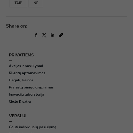
TAIP
NE
Share on:
PRIVATIEMS
F
o
Akcijos ir pasiūlymai
o
Klientų aptarnavimas
t
Degalų kainos
e
Prarastų pinigų grąžinimas
r
Inovacijų laboratorija
Circle K extra
VERSLUI
Gauti individualų pasiūlymą