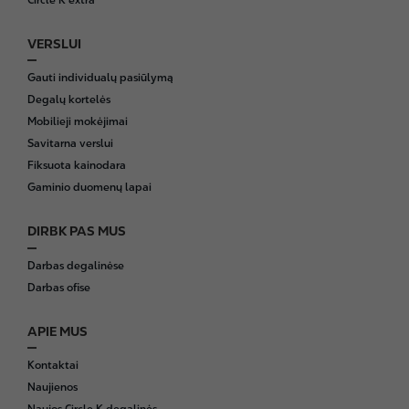
VERSLUI
Gauti individualų pasiūlymą
Degalų kortelės
Mobilieji mokėjimai
Savitarna verslui
Fiksuota kainodara
Gaminio duomenų lapai
DIRBK PAS MUS
Darbas degalinėse
Darbas ofise
APIE MUS
Kontaktai
Naujienos