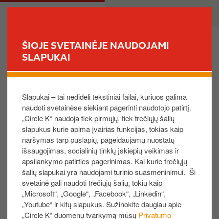
P
M
PRIVATE
BUSINESS
e
a
r
i
e
n
ŠIOJE SVETAINĖJE NAUDOJAMI
i
n
SLAPUKAI
FIND YOUR STORE
t
a
i
v
Kodėl negaliu vėl suaktyvinti laikinai blokuojamos
į
i
kortelės?
Slapukai – tai nedideli tekstiniai failai, kuriuos galima
p
g
naudoti svetainėse siekiant pagerinti naudotojo patirtį.
a
a
„Circle K“ naudoja tiek pirmųjų, tiek trečiųjų šalių
g
t
Patikrinkite, ar kortelę, kurią bandote atblokuoti,
slapukus kurie apima įvairias funkcijas, tokias kaip
r
i
laikinai užblokavo klientas, kortelės būsena –
naršymas tarp puslapių, pageidaujamų nuostatų
i
o
„Laikinai blokuojama kliento“. Kortelės, turinčios
išsaugojimas, socialinių tinklų įskiepių veikimas ir
n
n
„Laikinai blokuojama išorės sistemos“ būseną,
apsilankymo patirties pagerinimas. Kai kurie trečiųjų
d
negali būti atblokuotos svetainėje. Prašome
šalių slapukai yra naudojami turinio suasmeninimui. Ši
i
susisiekti su Klientų aptarnavimu užpildydami
svetainė gali naudoti trečiųjų šalių, tokių kaip
„Microsoft“, „Google“, „Facebook“, „Linkedin“,
n
žemiau esančią formą.
„Youtube“ ir kitų slapukus. Sužinokite daugiau apie
į
„Circle K“ duomenų tvarkymą mūsų
Privatumo
t