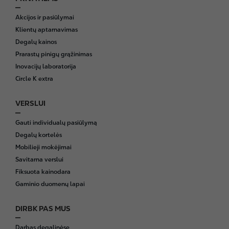
F
o
Akcijos ir pasiūlymai
o
Klientų aptarnavimas
t
Degalų kainos
e
Prarastų pinigų grąžinimas
r
Inovacijų laboratorija
Circle K extra
VERSLUI
Gauti individualų pasiūlymą
Degalų kortelės
Mobilieji mokėjimai
Savitarna verslui
Fiksuota kainodara
Gaminio duomenų lapai
DIRBK PAS MUS
Darbas degalinėse