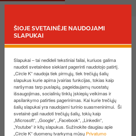
P
M
PRIVATE
BUSINESS
e
a
r
i
e
n
ŠIOJE SVETAINĖJE NAUDOJAMI
i
n
SLAPUKAI
FIND YOUR STORE
t
a
i
v
Kaip sukurti ataskaitą?
į
i
Slapukai – tai nedideli tekstiniai failai, kuriuos galima
p
g
naudoti svetainėse siekiant pagerinti naudotojo patirtį.
a
a
„Circle K“ naudoja tiek pirmųjų, tiek trečiųjų šalių
g
t
slapukus kurie apima įvairias funkcijas, tokias kaip
r
i
Meniu juostoje pasirinkite „Ataskaitos“,
naršymas tarp puslapių, pageidaujamų nuostatų
i
o
spustelėkite „Sukurti papildytą ataskaitą“,
išsaugojimas, socialinių tinklų įskiepių veikimas ir
n
n
pasirinkite reikalingas nuostatas ir norimą
apsilankymo patirties pagerinimas. Kai kurie trečiųjų
d
šalių slapukai yra naudojami turinio suasmeninimui. Ši
ataskaitos kontekstą ir spauskite „Sukurti“.
i
svetainė gali naudoti trečiųjų šalių, tokių kaip
„Microsoft“, „Google“, „Facebook“, „Linkedin“,
n
„Youtube“ ir kitų slapukus. Sužinokite daugiau apie
į
I
„Circle K“ duomenų tvarkymą mūsų
Privatumo
t