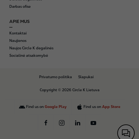
Darbas ofise
APIE MUS
Kontaktai
Naujienos
Naujos Circle K degalinės
Socialinė atsakomybė
B
Privatumo politika
Slapukai
o
t
Copyright © 2026 Circle K Lietuva
t
o
m
Find us on
Google Play
Find us on
App Store