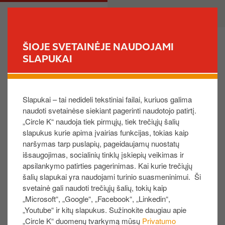
P
M
PRIVATE
BUSINESS
e
a
r
i
e
n
ŠIOJE SVETAINĖJE NAUDOJAMI
i
n
SLAPUKAI
FIND YOUR STORE
t
a
i
v
Kaip sužinoti, ar vairuotojas priėmė kvietimą?
į
i
Slapukai – tai nedideli tekstiniai failai, kuriuos galima
p
g
naudoti svetainėse siekiant pagerinti naudotojo patirtį.
a
a
Kvietimo būseną galite stebėti skiltyje „Mobilieji
„Circle K“ naudoja tiek pirmųjų, tiek trečiųjų šalių
g
t
mokėjimai“, stulpelyje pavadinimu „Būsena“.
slapukus kurie apima įvairias funkcijas, tokias kaip
r
i
Peržiūrėkite vairuotojų statusą
naršymas tarp puslapių, pageidaujamų nuostatų
i
o
išsaugojimas, socialinių tinklų įskiepių veikimas ir
n
n
Mokėjimai neaktyvus – pakvietimas neišsiųstas
apsilankymo patirties pagerinimas. Kai kurie trečiųjų
d
šalių slapukai yra naudojami turinio suasmeninimui. Ši
Laukiama vairuotojo patvirtinimo – pakvietimas
i
svetainė gali naudoti trečiųjų šalių, tokių kaip
išsiųstas, bet vairuotojas nėra baigęs registracijos.
„Microsoft“, „Google“, „Facebook“, „Linkedin“,
n
Pakvietimo galiojimo laikas pasibaigęs-
„Youtube“ ir kitų slapukus. Sužinokite daugiau apie
į
pakvietimas buvo išsiųstas, bet per 7 dienas
„Circle K“ duomenų tvarkymą mūsų
Privatumo
t
registracija nebuvo baigta.