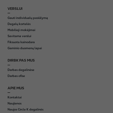
VERSLUI
Gauti individualų pasiūlymą
Degalų kortelės
Mobilieji mokėjimai
Savitarna verslui
Fiksuota kainodara
Gaminio duomenų lapai
DIRBK PAS MUS
Darbas degalinėse
Darbas ofise
APIE MUS
Kontaktai
Naujienos
Naujos Circle K degalinės