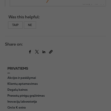
Was this helpful:
TAIP
NE
Share on:
PRIVATIEMS
F
o
Akcijos ir pasiūlymai
o
Klientų aptarnavimas
t
Degalų kainos
e
Prarastų pinigų grąžinimas
r
Inovacijų laboratorija
Circle K extra