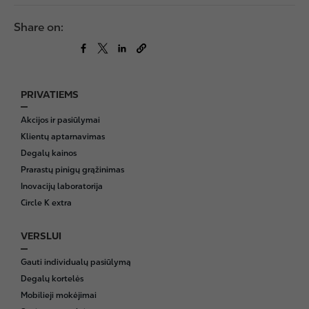
Share on:
PRIVATIEMS
F
o
Akcijos ir pasiūlymai
o
Klientų aptarnavimas
t
Degalų kainos
e
Prarastų pinigų grąžinimas
r
Inovacijų laboratorija
Circle K extra
VERSLUI
Gauti individualų pasiūlymą
Degalų kortelės
Mobilieji mokėjimai