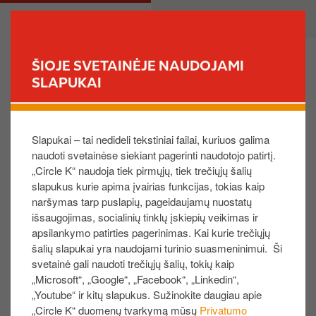
P
M
PRIVATE
BUSINESS
e
a
r
i
e
n
ŠIOJE SVETAINĖJE NAUDOJAMI
i
n
SLAPUKAI
FIND YOUR STORE
t
a
i
v
Kaip koreguoti odometro (kilometražo) duomenis?
į
i
Slapukai – tai nedideli tekstiniai failai, kuriuos galima
p
g
naudoti svetainėse siekiant pagerinti naudotojo patirtį.
a
a
„Circle K“ naudoja tiek pirmųjų, tiek trečiųjų šalių
g
t
slapukus kurie apima įvairias funkcijas, tokias kaip
r
i
Meniu juostoje pasirinkite „
Pirkimai
“, suraskite
naršymas tarp puslapių, pageidaujamų nuostatų
i
o
paskutinę operaciją kortelėje, su kuria nesutampa
išsaugojimas, socialinių tinklų įskiepių veikimas ir
n
n
odometro duomenys. Paiešką pagal kortelės numerį
apsilankymo patirties pagerinimas. Kai kurie trečiųjų
d
šalių slapukai yra naudojami turinio suasmeninimui. Ši
galite atlikti viršutiniame dešiniajame kampe
i
svetainė gali naudoti trečiųjų šalių, tokių kaip
spustelėję didintuvo piktogramą.
„Microsoft“, „Google“, „Facebook“, „Linkedin“,
n
„Youtube“ ir kitų slapukus. Sužinokite daugiau apie
Spustelėkite pirkimo eilutę. Informacijos apie pirkimą
į
„Circle K“ duomenų tvarkymą mūsų
Privatumo
puslapyje matysite užrašą „
Odometras
“, o po juo –
t