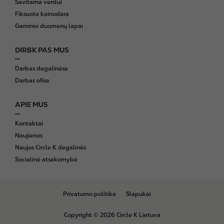
Savitarna verslui
Fiksuota kainodara
Gaminio duomenų lapai
DIRBK PAS MUS
Darbas degalinėse
Darbas ofise
APIE MUS
Kontaktai
Naujienos
Naujos Circle K degalinės
Socialinė atsakomybė
B
Privatumo politika
Slapukai
o
t
Copyright © 2026 Circle K Lietuva
t