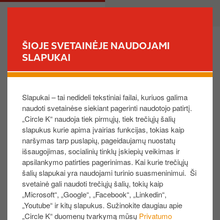
P
M
PRIVATE
BUSINESS
e
a
r
i
e
n
ŠIOJE SVETAINĖJE NAUDOJAMI
i
n
SLAPUKAI
FIND YOUR STORE
t
a
i
v
Kaip galiu laikinai užblokuoti kortelę ir vėliau ją vėl
į
i
suaktyvinti?
Slapukai – tai nedideli tekstiniai failai, kuriuos galima
p
g
naudoti svetainėse siekiant pagerinti naudotojo patirtį.
a
a
„Circle K“ naudoja tiek pirmųjų, tiek trečiųjų šalių
g
t
Meniu juostoje pasirinkite „
Kortelės
“, kortelių
slapukus kurie apima įvairias funkcijas, tokias kaip
r
i
sąraše atraskite reikiamą kortelę, spustelėkite
naršymas tarp puslapių, pageidaujamų nuostatų
i
o
dešinėje pusėje esančią trijų taškelių piktogramą
išsaugojimas, socialinių tinklų įskiepių veikimas ir
n
n
ir pasirinkite „
Blokuoti arba pakeisti
“. Pasirinkite
apsilankymo patirties pagerinimas. Kai kurie trečiųjų
d
„
Blokuoti laikinai
“ variantą ir spustelėkite
šalių slapukai yra naudojami turinio suasmeninimui. Ši
i
„
Pateikti
“.
svetainė gali naudoti trečiųjų šalių, tokių kaip
„Microsoft“, „Google“, „Facebook“, „Linkedin“,
n
Kortelių sąraše matysite kortelės būseną –
„Youtube“ ir kitų slapukus. Sužinokite daugiau apie
į
„
Laikinai blokuojama
“.
„Circle K“ duomenų tvarkymą mūsų
Privatumo
t
Norėdami vėl suaktyvinti kortelę, spustelėkite