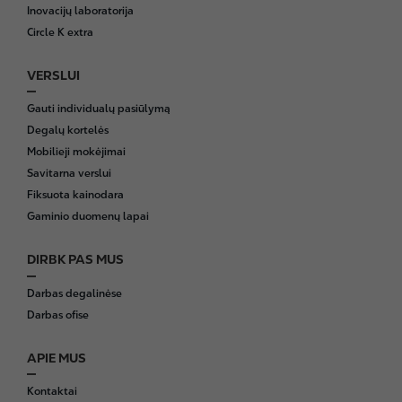
r
Inovacijų laboratorija
Circle K extra
VERSLUI
Gauti individualų pasiūlymą
Degalų kortelės
Mobilieji mokėjimai
Savitarna verslui
Fiksuota kainodara
Gaminio duomenų lapai
DIRBK PAS MUS
Darbas degalinėse
Darbas ofise
APIE MUS
Kontaktai