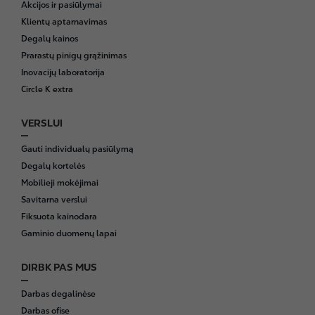
Akcijos ir pasiūlymai
o
Klientų aptarnavimas
t
Degalų kainos
e
Prarastų pinigų grąžinimas
r
Inovacijų laboratorija
Circle K extra
VERSLUI
Gauti individualų pasiūlymą
Degalų kortelės
Mobilieji mokėjimai
Savitarna verslui
Fiksuota kainodara
Gaminio duomenų lapai
DIRBK PAS MUS
Darbas degalinėse
Darbas ofise