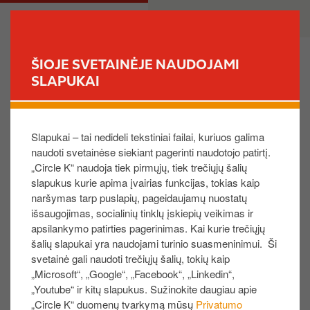
P
M
PRIVATE
BUSINESS
e
a
r
i
e
n
ŠIOJE SVETAINĖJE NAUDOJAMI
i
n
SLAPUKAI
FIND YOUR STORE
t
a
i
v
Kaip atsisiųsti sąskaitą faktūrą?
į
i
Slapukai – tai nedideli tekstiniai failai, kuriuos galima
p
g
naudoti svetainėse siekiant pagerinti naudotojo patirtį.
a
a
„Circle K“ naudoja tiek pirmųjų, tiek trečiųjų šalių
g
t
slapukus kurie apima įvairias funkcijas, tokias kaip
r
i
Meniu juostoje pasirinkite „Sąskaitos“, pasirinkite
naršymas tarp puslapių, pageidaujamų nuostatų
i
o
laiko atkarpą, o tada pasirinkite tinkamą sąskaitą
išsaugojimas, socialinių tinklų įskiepių veikimas ir
n
n
faktūrą. Dešinėje laukelyje spustelėkite
apsilankymo patirties pagerinimas. Kai kurie trečiųjų
d
šalių slapukai yra naudojami turinio suasmeninimui. Ši
atsisiuntimo mygtuką ir pasirinkite, kokiu
i
svetainė gali naudoti trečiųjų šalių, tokių kaip
formatu norėtumėte gauti specifikacijas
„Microsoft“, „Google“, „Facebook“, „Linkedin“,
n
„Youtube“ ir kitų slapukus. Sužinokite daugiau apie
Pastaba:
į
„Circle K“ duomenų tvarkymą mūsų
Privatumo
t