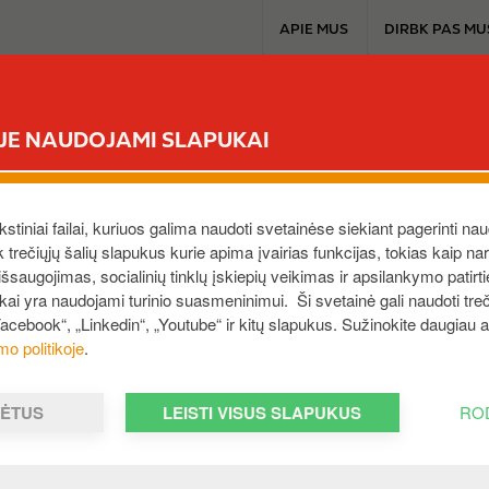
T
APIE MUS
DIRBK PAS MU
o
p
m
CIRCLE K EXTRA
MŪSŲ PRODUKTAI
A
e
ĖJE NAUDOJAMI SLAPUKAI
n
ranešimus?
u
ekstiniai failai, kuriuos galima naudoti svetainėse siekiant pagerinti nau
I
ek trečiųjų šalių slapukus kurie apima įvairias funkcijas, tokias kaip n
m
saugojimas, socialinių tinklų įskiepių veikimas ir apsilankymo patirt
ukai yra naudojami turinio suasmeninimui. Ši svetainė gali naudoti treči
a
Facebook“, „Linkedin“, „Youtube“ ir kitų slapukus. Sužinokite daugiau
g
mo politikoje
.
e
MĖTUS
LEISTI VISUS SLAPUKUS
RO