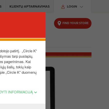
S
KLIENTŲ APTARNAVIMAS
LOGIN
FIND YOUR STORE
UTOMOBILIUI
TVARUMAS
dotojo patirtį. „Circle K“
aršymas tarp puslapių,
ies pagerinimas. Kai
ųjų šalių, tokių kaip
 apie „Circle K“ duomenų
DYTI INFORMACIJĄ