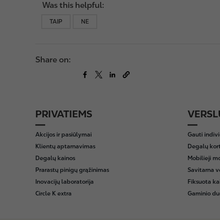
Was this helpful:
TAIP
NE
Share on:
PRIVATIEMS
VERSL
F
o
Akcijos ir pasiūlymai
Gauti indiv
o
Klientų aptarnavimas
Degalų kor
t
Degalų kainos
Mobilieji m
e
Prarastų pinigų grąžinimas
Savitarna v
r
Inovacijų laboratorija
Fiksuota ka
Circle K extra
Gaminio du