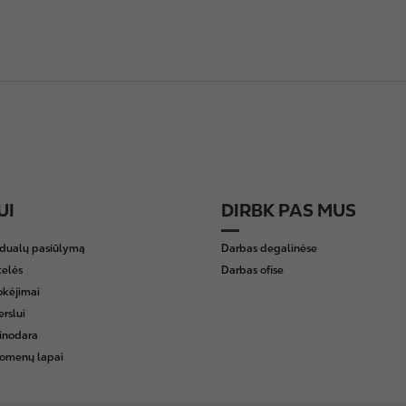
UI
DIRBK PAS MUS
idualų pasiūlymą
Darbas degalinėse
telės
Darbas ofise
okėjimai
erslui
inodara
omenų lapai