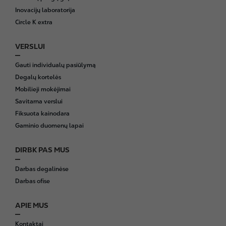
r
Inovacijų laboratorija
Circle K extra
VERSLUI
Gauti individualų pasiūlymą
Degalų kortelės
Mobilieji mokėjimai
Savitarna verslui
Fiksuota kainodara
Gaminio duomenų lapai
DIRBK PAS MUS
Darbas degalinėse
Darbas ofise
APIE MUS
Kontaktai