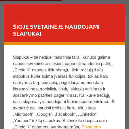
P
M
PRIVATE
BUSINESS
e
a
r
i
e
n
ŠIOJE SVETAINĖJE NAUDOJAMI
i
n
SLAPUKAI
FIND YOUR STORE
t
a
i
v
Įvestas neteisingas pristatymo adresas. Kaip
į
i
galėčiau jį pakeisti?
Slapukai – tai nedideli tekstiniai failai, kuriuos galima
p
g
naudoti svetainėse siekiant pagerinti naudotojo patirtį.
a
a
„Circle K“ naudoja tiek pirmųjų, tiek trečiųjų šalių
g
t
slapukus kurie apima įvairias funkcijas, tokias kaip
r
i
naršymas tarp puslapių, pageidaujamų nuostatų
Adresas, kurį matote svetainėje, yra oficialus
i
o
išsaugojimas, socialinių tinklų įskiepių veikimas ir
pristatymo adresas, registruotas mūsų kortelių
n
n
apsilankymo patirties pagerinimas. Kai kurie trečiųjų
sistemoje.
d
šalių slapukai yra naudojami turinio suasmeninimui. Ši
Jei reikalinga, kad kortelė būtų siunčiama kitu
i
svetainė gali naudoti trečiųjų šalių, tokių kaip
adresu, prašome susisiekti su Klientų
„Microsoft“, „Google“, „Facebook“, „Linkedin“,
n
aptarnavimu ir atnaujinti informaciją apie įmonę.
„Youtube“ ir kitų slapukus. Sužinokite daugiau apie
į
„Circle K“ duomenų tvarkymą mūsų
Privatumo
Užpildykite pateiktą formą.
t