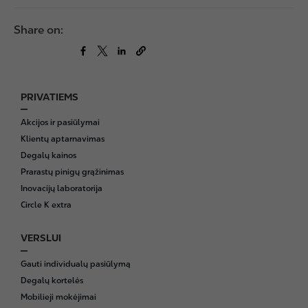
Share on:
PRIVATIEMS
F
o
Akcijos ir pasiūlymai
o
Klientų aptarnavimas
t
Degalų kainos
e
Prarastų pinigų grąžinimas
r
Inovacijų laboratorija
Circle K extra
VERSLUI
Gauti individualų pasiūlymą
Degalų kortelės
Mobilieji mokėjimai