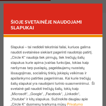
P
M
PRIVATE
BUSINESS
e
a
r
i
e
n
ŠIOJE SVETAINĖJE NAUDOJAMI
i
n
SLAPUKAI
FIND YOUR STORE
t
a
i
v
Įmonės kredito duomenys/Balansas.
į
i
Slapukai – tai nedideli tekstiniai failai, kuriuos galima
p
g
naudoti svetainėse siekiant pagerinti naudotojo patirtį.
a
a
„Circle K“ naudoja tiek pirmųjų, tiek trečiųjų šalių
g
t
slapukus kurie apima įvairias funkcijas, tokias kaip
r
i
Savo kredito ir/ar debeto likutį galite išvysti
naršymas tarp puslapių, pageidaujamų nuostatų
i
o
Valdymo skydelio puslapyje.
išsaugojimas, socialinių tinklų įskiepių veikimas ir
n
n
Atverkite
Kredito (Balansas)
puslapį naudodami
apsilankymo patirties pagerinimas. Kai kurie trečiųjų
d
šalių slapukai yra naudojami turinio suasmeninimui. Ši
kairėje pusėje esančią meniu juostą. Jame
i
svetainė gali naudoti trečiųjų šalių, tokių kaip
matysite savo kredito ir ar debeto limitą (likutį),
„Microsoft“, „Google“, „Facebook“, „Linkedin“,
n
taip pat informaciją apie sąskaitoje faktūroje
„Youtube“ ir kitų slapukus. Sužinokite daugiau apie
į
nurodytas sumas, taip pat pradelstas sumas.
„Circle K“ duomenų tvarkymą mūsų
Privatumo
t
Peržiūrėdami kredito limitą įsitikinkite, kad