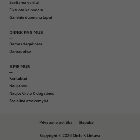
Savitarna verslui
Fiksuota kainodara
Gaminio duomenų lapai
DIRBK PAS MUS
Darbas degalinėse
Darbas ofise
APIE MUS
Kontaktai
Naujienos
Naujos Circle K degalinės
Socialinė atsakomybė
B
Privatumo politika
Slapukai
o
t
Copyright © 2026 Circle K Lietuva
t