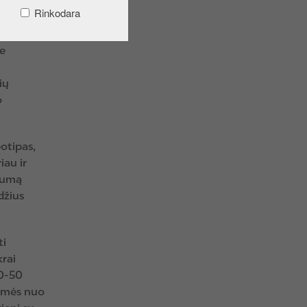
.
Rinkodara
ne
ių
o
eotipas,
iau ir
rumą
džius
ti
krai
20-50
komės nuo