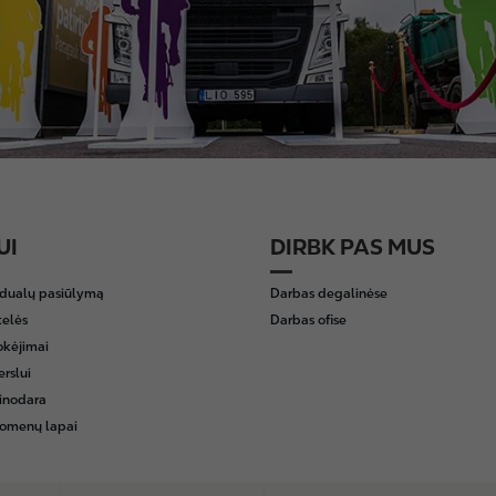
UI
DIRBK PAS MUS
idualų pasiūlymą
Darbas degalinėse
telės
Darbas ofise
okėjimai
erslui
inodara
omenų lapai