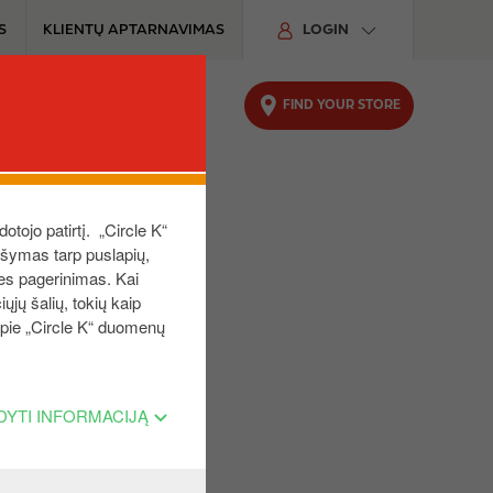
S
KLIENTŲ APTARNAVIMAS
LOGIN
FIND YOUR STORE
UTOMOBILIUI
TVARUMAS
is
dotojo patirtį. „Circle K“
aršymas tarp puslapių,
ies pagerinimas. Kai
ųjų šalių, tokių kaip
 apie „Circle K“ duomenų
DYTI INFORMACIJĄ