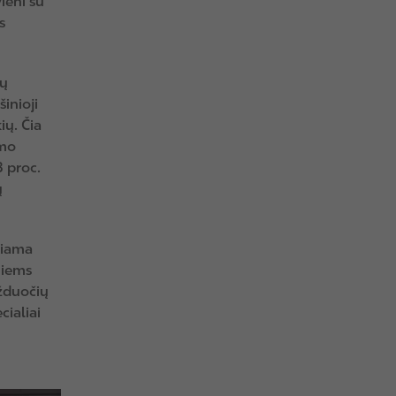
ieni su
s
mų
inioji
ių. Čia
imo
3 proc.
ų
kiama
miems
užduočių
ialiai