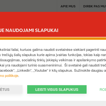
T
APIE MUS
DIRBK PAS MU
o
p
m
CIRCLE K EXTRA
MŪSŲ PRODUKTAI
A
e
ĖJE NAUDOJAMI SLAPUKAI
n
u
.27
cle K kartu su partneria
ekstiniai failai, kuriuos galima naudoti svetainėse siekiant pagerinti nau
ek trečiųjų šalių slapukus kurie apima įvairias funkcijas, tokias kaip n
saugojimas, socialinių tinklų įskiepių veikimas ir apsilankymo patirt
ibūrė iniciatyvai „Būk
ukai yra naudojami turinio suasmeninimui. Ši svetainė gali naudoti treči
Facebook“, „Linkedin“, „Youtube“ ir kitų slapukus. Sužinokite daugiau
gus kelyje“
mo politikoje
.
MĖTUS
LEISTI VISUS SLAPUKUS
RO
mi prisidėti prie eismo saugumo didinimo
se, šiemet prisijungėme prie pirmą kartą