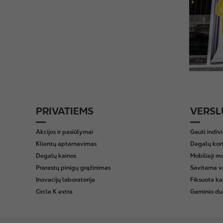
PRIVATIEMS
VERSL
F
o
Akcijos ir pasiūlymai
Gauti indiv
o
Klientų aptarnavimas
Degalų kor
t
Degalų kainos
Mobilieji m
e
Prarastų pinigų grąžinimas
Savitarna v
r
Inovacijų laboratorija
Fiksuota ka
Circle K extra
Gaminio du