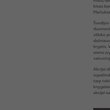
mažų die
kitais be
Mačiukas
Švedijos
duomenim
vilkiko p
dažniausi
kryptis. 
eismo įvy
vairuotoj
Akcijai 
supažindi
tarp tok
knygelės 
akcijai s