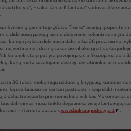
nų, tačiau siekdami didesnio saugumo turėtume aktyviau v
ndrauti kelyje“, – sako „Circle K Lietuva“ vadovas Skirmanta
.
 sunkvežimių gamintojo „Volvo Trucks“ avarijų grupės tyri
is, didžiausią pavojų eismo dalyviams kelianti zona yra deš
usė, kurioje įvyksta didžiausia dalis, arba 36 proc. eismo įvyk
ai neįvertinama į dešinę sukančio vilkiko greitis arba judėj
Vilkiko priekis taip pat yra pavojingas, čia fiksuojama apie 3
kių, kurių metu sužalojami pėstieji, dviratininkai ar moped
ai.
išleista 30 tūkst. mokomųjų užduočių knygelių, kuriomis sie
nti, ką svarbiausio vaikai turi pastebėti ir kaip išlikti mato
ių didelių transporto priemonių kaip vilkikai. Mokomosios 
bus dalinamos mūsų tinklo degalinėse visoje Lietuvoje, spec
ukurtas ir interneto puslapis
www.buksauguskelyje.lt
.