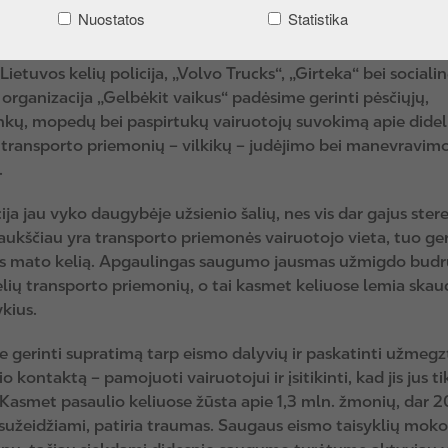
oje vykstančios akcijos „Būk saugus kelyje“
Nuostatos
Statistika
Lietuvos kelių policija, „Volvo Trucks“, „Girteka“ bei sociali
organizacija „Gelbėkit vaikus“ padėsime gerinti pėsčiųjų,
inkų, mopedų bei paspirtukų vairuotojų suvokimą apie didel
 transporto priemonių – vilkikų – judėjimo bei manevravim
.
ija jau vyko daugybėje užsienio šalių, nes vis dar gajus ster
ukščiau yra transporto priemonės vairuotojo vieta, tuo ger
jis mato kelią. Apgaulingas saugumo jausmas užmigdo bud
elių transporto priemonių, o tai kasmet keliuose lemia skau
kius.
 gerinti supratimą tarp eismo dalyvių ir paskatinti užmegz
o kontaktą – pamojuoti vairuotojui ir įsitikinti, kad jis jus ti
Kasmet pasaulio keliuose žūsta apie 1,3 mln. žmonių, dar 
 sužeidžiami, patiria traumas. Saugaus eismo taisyklių mo