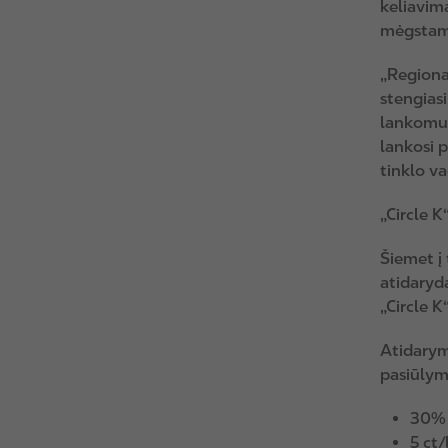
keliavim
mėgstama
„Regionai
stengias
lankomuo
lankosi p
tinklo v
„Circle K
Šiemet į 
atidaryd
„Circle K
Atidary
pasiūlym
30% 
5 ct