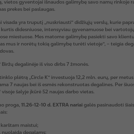
ą, vietos gyventojai išnaudos galimybę savo namų rinkoje ra
s prekes bei paslaugas.
 visada yra truputį „nuskriausti“ didžiųjų verslų, kurie papr
i kurtis didesniuose, intensyviau gyvenamuose bei vartotoj
se miestuose. Mes matome galimybę pasiekti savo klientus
as mus ir norėtų tokią galimybę turėti vietoje“, – teigia deg
adovas.
“ Biržų degalinėje iš viso dirbs 7 žmonės.
tinklo plėtrą „Circle K“ investuoja 12,2 mln. eurų, per metus
ama 7 naujas bei iš esmės rekonstruotas degalines. Per šiu
“ visoje šalyje įkūrė 52 naujas darbo vietas.
mo proga,
11.26-12-10 d. EXTRA nariai
galės pasinaudoti šiai
ais:
karštam maistui;
/l nuolaida degalams;