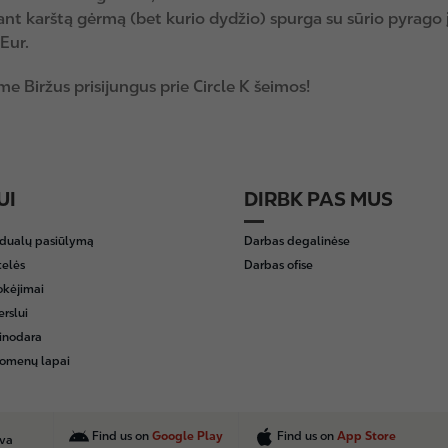
nt karštą gėrmą (bet kurio dydžio) spurga su sūrio pyrago į
 Eur.
e Biržus prisijungus prie Circle K šeimos!
UI
DIRBK PAS MUS
idualų pasiūlymą
Darbas degalinėse
telės
Darbas ofise
okėjimai
erslui
inodara
omenų lapai
Find us on
Google Play
Find us on
App Store
uva