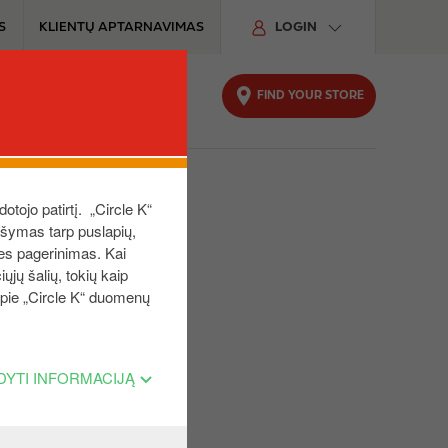
S
KLIENTŲ APTARNAVIMAS
LOGIN
FIND YOUR STORE
UTOMOBILIUI
TVARUMAS
dotojo patirtį. „Circle K“
aršymas tarp puslapių,
ies pagerinimas. Kai
ųjų šalių, tokių kaip
 apie „Circle K“ duomenų
DYTI INFORMACIJĄ