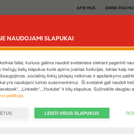
T
APIE MUS
DIRBK PAS MU
o
p
m
CIRCLE K EXTRA
MŪSŲ PRODUKTAI
A
e
ĖJE NAUDOJAMI SLAPUKAI
n
u
ekstiniai failai, kuriuos galima naudoti svetainėse siekiant pagerinti nau
ek trečiųjų šalių slapukus kurie apima įvairias funkcijas, tokias kaip n
saugojimas, socialinių tinklų įskiepių veikimas ir apsilankymo patirt
25
ukai yra naudojami turinio suasmeninimui. Ši svetainė gali naudoti treči
žuose atidaryta nauja
Facebook“, „Linkedin“, „Youtube“ ir kitų slapukus. Sužinokite daugiau
mo politikoje
.
cle K degalinė
MĖTUS
LEISTI VISUS SLAPUKUS
RO
 K“ išsiplėtė į Biržus, kur lapkričio 25 dieną