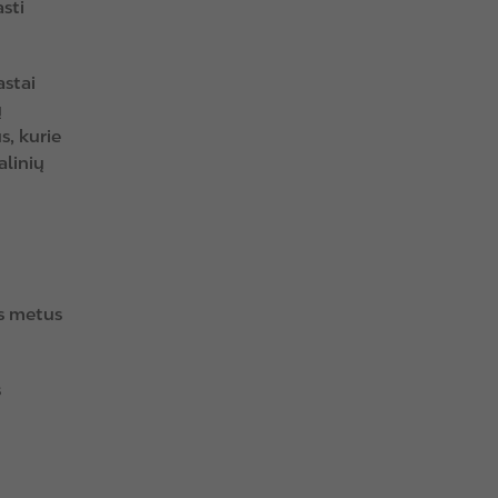
sti
astai
ų
, kurie
alinių
os metus
s