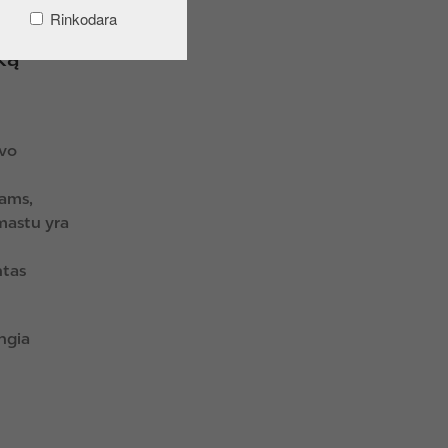
Rinkodara
ką
avo
tams,
mastu yra
ntas
ungia