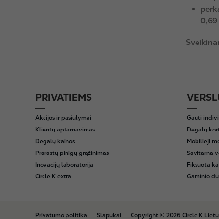
perka
0,69
Sveikinam
PRIVATIEMS
VERSL
F
o
Akcijos ir pasiūlymai
Gauti indiv
o
Klientų aptarnavimas
Degalų kor
t
Degalų kainos
Mobilieji m
e
Prarastų pinigų grąžinimas
Savitarna v
r
Inovacijų laboratorija
Fiksuota ka
Circle K extra
Gaminio du
B
Privatumo politika
Slapukai
Copyright © 2026 Circle K Liet