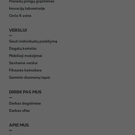
Prarastų pinigų grąžinimas
r
Inovacijų laboratorija
Circle K extra
VERSLUI
Gauti individualų pasiūlymą
Degalų kortelės
Mobilieji mokėjimai
Savitarna verslui
Fiksuota kainodara
Gaminio duomenų lapai
DIRBK PAS MUS
Darbas degalinėse
Darbas ofise
APIE MUS