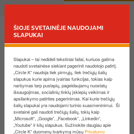
P
B
PRIVATE
BUSINESS
e
u
r
s
e
i
ŠIOJE SVETAINĖJE NAUDOJAMI
i
n
SLAPUKAI
FIND YOUR STORE
t
e
i
s
Paskambinkite mums
į
s
Slapukai – tai nedideli tekstiniai failai, kuriuos galima
p
naudoti svetainėse siekiant pagerinti naudotojo patirtį.
a
Verslo klientams
„Circle K“ naudoja tiek pirmųjų, tiek trečiųjų šalių
g
slapukus kurie apima įvairias funkcijas, tokias kaip
r
naršymas tarp puslapių, pageidaujamų nuostatų
Prieš susisiekdami su mumis, peržiūrėkite dažniausiai
i
išsaugojimas, socialinių tinklų įskiepių veikimas ir
užduodamus klausimus. Jei paskambinus reikia laukti
n
apsilankymo patirties pagerinimas. Kai kurie trečiųjų
eilėje - rašykite mums naudodamiesi toliau pateiktomis
d
šalių slapukai yra naudojami turinio suasmeninimui. Ši
formomis, ir mes su jumis susisieksime, kai tik
i
svetainė gali naudoti trečiųjų šalių, tokių kaip
galėsime!
„Microsoft“, „Google“, „Facebook“, „Linkedin“,
n
„Youtube“ ir kitų slapukus. Sužinokite daugiau apie
į
Klientų aptarnavimas darbo dienomis 08:00 - 17:00
„Circle K“ duomenų tvarkymą mūsų
Privatumo
t