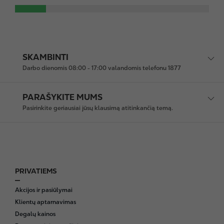
SKAMBINTI
Darbo dienomis 08:00 - 17:00 valandomis telefonu 1877
PARAŠYKITE MUMS
Pasirinkite geriausiai jūsų klausimą atitinkančią temą.
PRIVATIEMS
F
o
Akcijos ir pasiūlymai
o
Klientų aptarnavimas
t
Degalų kainos
e