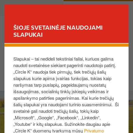
P
B
PRIVATE
BUSINESS
e
u
r
s
e
i
ŠIOJE SVETAINĖJE NAUDOJAMI
i
n
SLAPUKAI
FIND YOUR STORE
t
e
i
s
Dėkojame už Jūsų atsakymą!
į
s
Slapukai – tai nedideli tekstiniai failai, kuriuos galima
p
naudoti svetainėse siekiant pagerinti naudotojo patirtį.
a
„Circle K“ naudoja tiek pirmųjų, tiek trečiųjų šalių
g
slapukus kurie apima įvairias funkcijas, tokias kaip
r
naršymas tarp puslapių, pageidaujamų nuostatų
i
išsaugojimas, socialinių tinklų įskiepių veikimas ir
I
n
apsilankymo patirties pagerinimas. Kai kurie trečiųjų
m
d
šalių slapukai yra naudojami turinio suasmeninimui. Ši
a
i
svetainė gali naudoti trečiųjų šalių, tokių kaip
g
„Microsoft“, „Google“, „Facebook“, „Linkedin“,
n
e
„Youtube“ ir kitų slapukus. Sužinokite daugiau apie
į
„Circle K“ duomenų tvarkymą mūsų
Privatumo
t