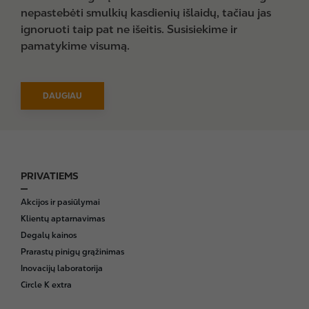
nepastebėti smulkių kasdienių išlaidų, tačiau jas
ignoruoti taip pat ne išeitis. Susisiekime ir
pamatykime visumą.
DAUGIAU
PRIVATIEMS
F
o
Akcijos ir pasiūlymai
o
Klientų aptarnavimas
t
Degalų kainos
e
Prarastų pinigų grąžinimas
r
Inovacijų laboratorija
Circle K extra