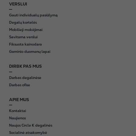
VERSLUI
Gauti individualų pasiūlymą
Degalų kortelės
Mobilieji mokėjimai
Savitarna verslui
Fiksuota kainodara
Gaminio duomenų lapai
DIRBK PAS MUS
Darbas degalinėse
Darbas ofise
APIE MUS
Kontaktai
Naujienos
Naujos Circle K degalinės
Socialinė atsakomybė