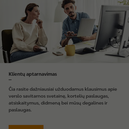
m
a
g
e
Klientų aptarnavimas
Čia rasite dažniausiai užduodamus klausimus apie
verslo savitarnos svetainę, kortelių paslaugas,
atsiskaitymus, didmeną bei mūsų degalines ir
paslaugas.