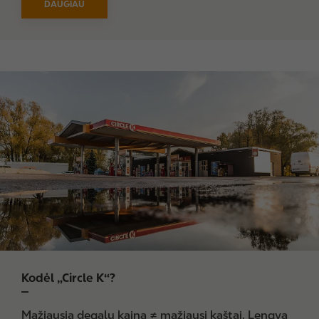
DAUGIAU
I
m
a
g
e
Kodėl „Circle K“?
Mažiausia degalų kaina ≠ mažiausi kaštai. Lengva