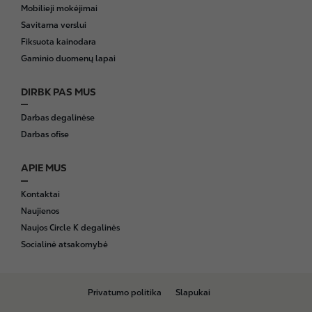
Mobilieji mokėjimai
Savitarna verslui
Fiksuota kainodara
Gaminio duomenų lapai
DIRBK PAS MUS
Darbas degalinėse
Darbas ofise
APIE MUS
Kontaktai
Naujienos
Naujos Circle K degalinės
Socialinė atsakomybė
B
Privatumo politika
Slapukai
o