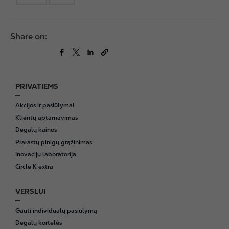
Share on:
PRIVATIEMS
F
o
Akcijos ir pasiūlymai
o
Klientų aptarnavimas
t
Degalų kainos
e
Prarastų pinigų grąžinimas
r
Inovacijų laboratorija
Circle K extra
VERSLUI
Gauti individualų pasiūlymą
Degalų kortelės