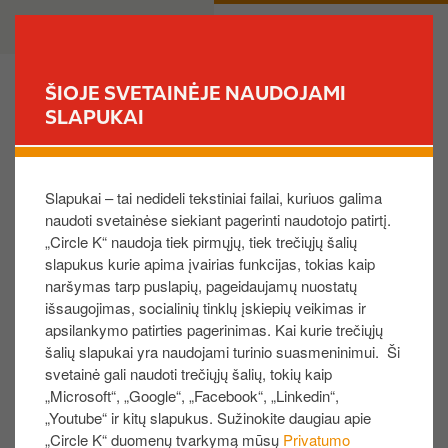
P
B
PRIVATE
BUSINESS
e
u
r
s
e
i
ŠIOJE SVETAINĖJE NAUDOJAMI
i
n
SLAPUKAI
FIND YOUR STORE
t
e
i
s
Atgal
į
s
Slapukai – tai nedideli tekstiniai failai, kuriuos galima
p
PIN nustatymas
naudoti svetainėse siekiant pagerinti naudotojo patirtį.
a
„Circle K“ naudoja tiek pirmųjų, tiek trečiųjų šalių
g
slapukus kurie apima įvairias funkcijas, tokias kaip
r
Nustatyti naują PIN kodą galite verslo
naršymas tarp puslapių, pageidaujamų nuostatų
i
savitarnoje.​
išsaugojimas, socialinių tinklų įskiepių veikimas ir
n
apsilankymo patirties pagerinimas. Kai kurie trečiųjų
Kažkas nepavyko, reikia pagalbos? Susisiekite su
d
šalių slapukai yra naudojami turinio suasmeninimui. Ši
mumis, pasirinkite Verslui,
spausti čia.​
i
svetainė gali naudoti trečiųjų šalių, tokių kaip
„Microsoft“, „Google“, „Facebook“, „Linkedin“,
n
Neturite prieigos prie verslo savitarnos –
„Youtube“ ir kitų slapukus. Sužinokite daugiau apie
į
„Circle K“ duomenų tvarkymą mūsų
Privatumo
užsiregistruokite arba skaitykite daugiau
t