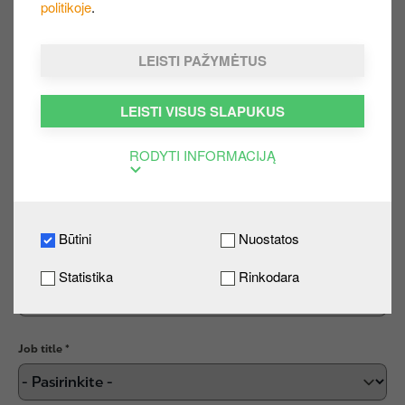
Vardas
politikoje
.
LEISTI PAŽYMĖTUS
Pavardė
LEISTI VISUS SLAPUKUS
RODYTI INFORMACIJĄ
El. paštas
Būtini
Nuostatos
Phone number
Statistika
Rinkodara
Job title