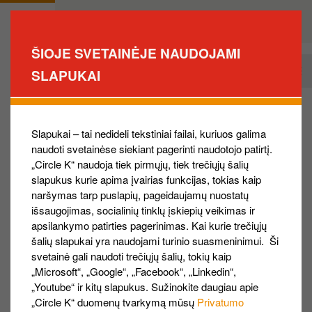
Pereiti
į
Private
Business
pagrindinį
ŠIOJE SVETAINĖJE NAUDOJAMI
turinį
Kaip tapti klientu?
SLAPUKAI
Business
Main
Navigation
Slapukai – tai nedideli tekstiniai failai, kuriuos galima
Pardot form
naudoti svetainėse siekiant pagerinti naudotojo patirtį.
„Circle K“ naudoja tiek pirmųjų, tiek trečiųjų šalių
slapukus kurie apima įvairias funkcijas, tokias kaip
Įmonės pavadinimas
naršymas tarp puslapių, pageidaujamų nuostatų
išsaugojimas, socialinių tinklų įskiepių veikimas ir
apsilankymo patirties pagerinimas. Kai kurie trečiųjų
šalių slapukai yra naudojami turinio suasmeninimui. Ši
Įmonės kodas
svetainė gali naudoti trečiųjų šalių, tokių kaip
„Microsoft“, „Google“, „Facebook“, „Linkedin“,
„Youtube“ ir kitų slapukus. Sužinokite daugiau apie
„Circle K“ duomenų tvarkymą mūsų
Privatumo